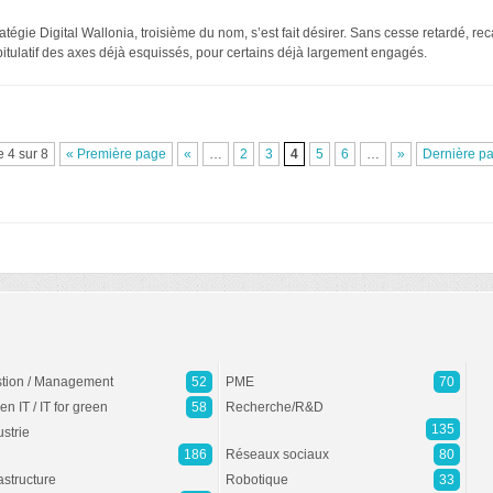
égie Digital Wallonia, troisième du nom, s’est fait désirer. Sans cesse retardé, rec
pitulatif des axes déjà esquissés, pour certains déjà largement engagés.
 4 sur 8
« Première page
«
…
2
3
4
5
6
…
»
Dernière p
tion / Management
52
PME
70
en IT / IT for green
58
Recherche/R&D
135
ustrie
186
Réseaux sociaux
80
rastructure
Robotique
33