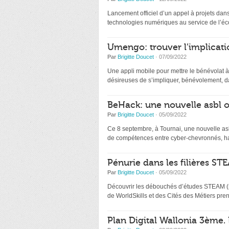
Lancement officiel d’un appel à projets dan
technologies numériques au service de l’écono
Umengo: trouver l’implicat
Par
Brigitte Doucet
· 07/09/2022
Une appli mobile pour mettre le bénévolat 
désireuses de s’impliquer, bénévolement,
BeHack: une nouvelle asbl or
Par
Brigitte Doucet
· 05/09/2022
Ce 8 septembre, à Tournai, une nouvelle asb
de compétences entre cyber-chevronnés, ha
Pénurie dans les filières STE
Par
Brigitte Doucet
· 05/09/2022
Découvrir les débouchés d’études STEAM (sc
de WorldSkills et des Cités des Métiers pren
Plan Digital Wallonia 3ème. 