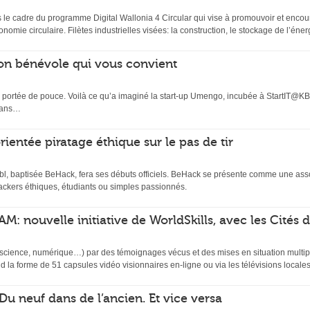
s le cadre du programme Digital Wallonia 4 Circular qui vise à promouvoir et encou
mie circulaire. Filètes industrielles visées: la construction, le stockage de l’énerg
ion bénévole qui vous convient
à portée de pouce. Voilà ce qu’a imaginé la start-up Umengo, incubée à StartIT@K
 dans…
ientée piratage éthique sur le pas de tir
l, baptisée BeHack, fera ses débuts officiels. BeHack se présente comme une assoc
ckers éthiques, étudiants ou simples passionnés.
AM: nouvelle initiative de WorldSkills, avec les Cités 
ience, numérique…) par des témoignages vécus et des mises en situation multiple
d la forme de 51 capsules vidéo visionnaires en-ligne ou via les télévisions locales
Du neuf dans de l’ancien. Et vice versa