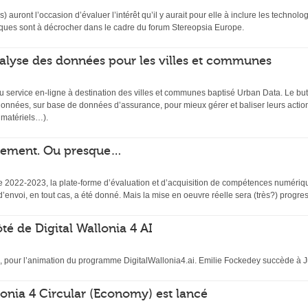
es) auront l’occasion d’évaluer l’intérêt qu’il y aurait pour elle à inclure les techn
atiques sont à décrocher dans le cadre du forum Stereopsia Europe.
alyse des données pour les villes et communes
 service en-ligne à destination des villes et communes baptisé Urban Data. Le bu
onnées, sur base de données d’assurance, pour mieux gérer et baliser leurs action
 matériels…).
gnement. Ou presque…
ue 2022-2023, la plate-forme d’évaluation et d’acquisition de compétences numériq
’envoi, en tout cas, a été donné. Mais la mise en oeuvre réelle sera (très?) progre
é de Digital Wallonia 4 AI
 pour l’animation du programme DigitalWallonia4.ai. Emilie Fockedey succède à J
llonia 4 Circular (Economy) est lancé