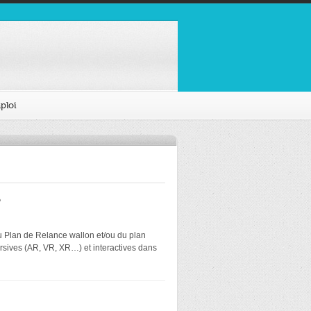
ploi
?
du Plan de Relance wallon et/ou du plan
ersives (AR, VR, XR…) et interactives dans