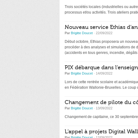
Trois sociétés locales (industrielles ou autr
processus et/ou activités. Trois ateliers pr
Nouveau service Ethias d’an
Par
Brigitte Doucet
· 22/09/2022
Début octobre, Ethias proposera un nouveau
procéder à des analyses et simulations de d
(accidents en tous genres, incendie, dégâts
PIX débarque dans l’ensei
Par
Brigitte Doucet
· 14/09/2022
Lors de cette rentrée scolaire et académiq
en Fédération Wallonie-Bruxelles. Le coup d
Changement de pilote du côt
Par
Brigitte Doucet
· 13/09/2022
Changement de capitaine, ce 30 septembre,
L’appel à projets Digital Wa
Par
Brigitte Doucet
· 12/09/2022