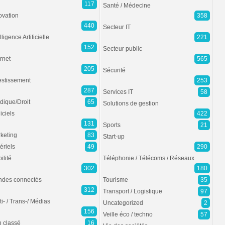
117
Santé / Médecine
ovation
358
440
Secteur IT
lligence Artificielle
221
152
Secteur public
ernet
565
205
Sécurité
estissement
253
287
Services IT
58
idique/Droit
65
Solutions de gestion
iciels
422
131
Sports
21
keting
83
Start-up
ériels
49
290
ilité
Téléphonie / Télécoms / Réseaux
302
180
des connectés
Tourisme
35
312
Transport / Logistique
97
ti- / Trans-/ Médias
Uncategorized
2
156
Veille éco / techno
57
 classé
16