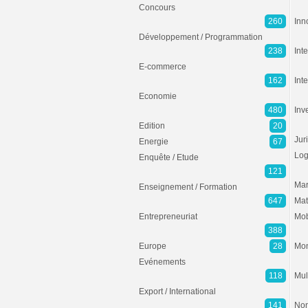
Concours
260
Inn
Développement / Programmation
238
Inte
E-commerce
162
Int
Economie
480
Inv
Edition
20
Jur
Energie
67
Log
Enquête / Etude
121
Mar
Enseignement / Formation
647
Mat
Entrepreneuriat
Mob
388
Europe
28
Mon
Evénements
118
Mul
Export / International
141
Non