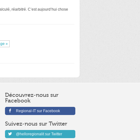
alculé, réarbitré. C’est aujourd’hui chose
age »
Découvrez-nous sur
Facebook
Regional-IT sur Facebook
Suivez-nous sur Twitter
@helloregionalit sur Twitter