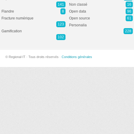
141
Non classé
16
Flandre
8
Open data
96
Fracture numérique
Open source
61
123
Personalia
Gamification
228
102
© Regional-IT · Tous droits réservés ·
Conditions générales