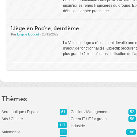
Ballet de nominations aux postes de directio
jusqu’ici les rênes financières du groupe. E
début de l’année prochaine.
Liège en Poche, deuxième
Par
Brigitte Doucet
· 20/12/2022
La Ville de Liège a récemment dévoilé une nou
d’ajout de fonctionnalités. Objectif: procur
plus grande flexibilité dans l’utilisation de l’a
Thèmes
Aéronautique / Espace
61
Gestion / Management
52
Arts / Culture
Green IT / IT for green
58
117
Industrie
Automobile
22
186