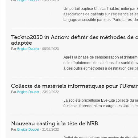
Par
Brigitte Doucet
· 29/05/2023
Un portail baptisé ClinicalTrial.be, initié par 
associations de patients sur l’existence et 
langage accessible par tous. Partenaires: d
Teckno2030 in Action: définir des méthodes de c
adaptée
Par
Brigitte Doucet
· 09/01/2023
Après la phase de sensibilisation et d’inform
et le déploiement de solutions d’e-santé (d
à des outils et méthodes à destination des p
Collecte de matériels informatiques pour l’Ukrai
Par
Brigitte Doucet
· 23/12/2022
La société bruxelloise Eye-Lite collecte du m
écoles qui prennent en charge des Ukrainien
Nouveau casting à la tête de NRB
Par
Brigitte Doucet
· 21/12/2022