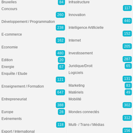
Bruxelles
84
Infrastructure
117
Concours
260
Innovation
440
Développement / Programmation
238
Intelligence Artificielle
152
E-commerce
162
Internet
205
Economie
480
Investissement
287
Edition
20
Juridique/Droit
65
Energie
67
Logiciels
Enquête / Etude
131
121
Marketing
83
Enseignement / Formation
647
Matériels
49
Entrepreneuriat
Mobilité
388
302
Europe
28
Mondes connectés
312
Evénements
118
Multi- / Trans-/ Médias
156
Export / International