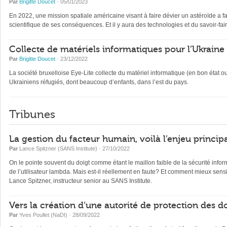
Par
Brigitte Doucet
· 05/01/2023
En 2022, une mission spatiale américaine visant à faire dévier un astéroïde a fai
scientifique de ses conséquences. Et il y aura des technologies et du savoir-fai
Collecte de matériels informatiques pour l’Ukraine
Par
Brigitte Doucet
· 23/12/2022
La société bruxelloise Eye-Lite collecte du matériel informatique (en bon état 
Ukrainiens réfugiés, dont beaucoup d’enfants, dans l’est du pays.
Tribunes
La gestion du facteur humain, voilà l’enjeu princip
Par
Lance Spitzner (SANS Institute)
· 27/10/2022
On le pointe souvent du doigt comme étant le maillon faible de la sécurité inf
de l’utilisateur lambda. Mais est-il réellement en faute? Et comment mieux sensi
Lance Spitzner, instructeur senior au SANS Institute.
Vers la création d’une autorité de protection des
Par
Yves Poullet (NaDI)
· 28/09/2022