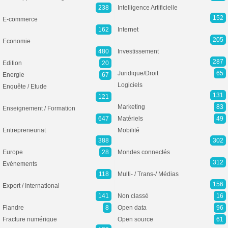
238
Intelligence Artificielle
152
E-commerce
162
Internet
205
Economie
480
Investissement
287
Edition
20
Juridique/Droit
65
Energie
67
Logiciels
Enquête / Etude
131
121
Marketing
83
Enseignement / Formation
647
Matériels
49
Entrepreneuriat
Mobilité
388
302
Europe
28
Mondes connectés
312
Evénements
118
Multi- / Trans-/ Médias
156
Export / International
141
Non classé
16
Flandre
8
Open data
96
Fracture numérique
Open source
61