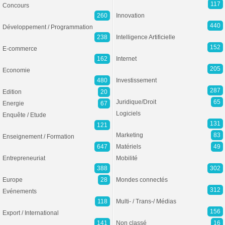
117
Concours
260
Innovation
440
Développement / Programmation
238
Intelligence Artificielle
152
E-commerce
162
Internet
205
Economie
480
Investissement
287
Edition
20
Juridique/Droit
65
Energie
67
Logiciels
Enquête / Etude
131
121
Marketing
83
Enseignement / Formation
647
Matériels
49
Entrepreneuriat
Mobilité
388
302
Europe
28
Mondes connectés
312
Evénements
118
Multi- / Trans-/ Médias
156
Export / International
141
Non classé
16