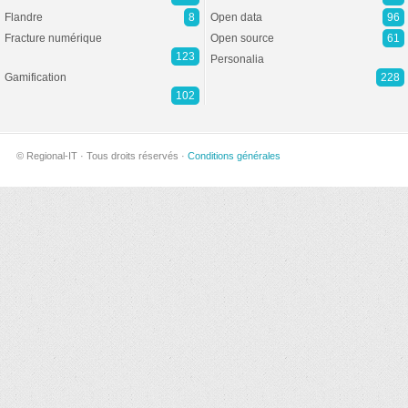
Flandre
8
Open data
96
Fracture numérique
Open source
61
123
Personalia
Gamification
228
102
© Regional-IT · Tous droits réservés ·
Conditions générales