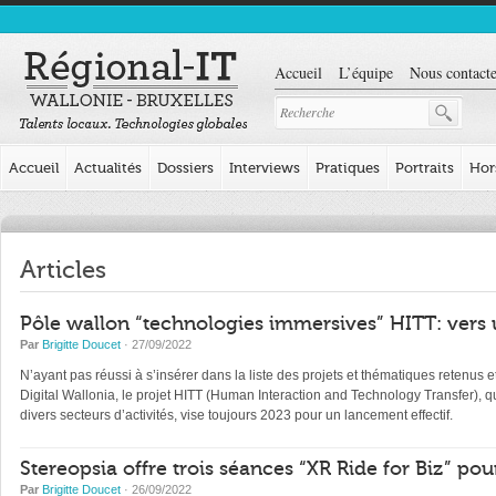
Accueil
L’équipe
Nous contacte
Accueil
Actualités
Dossiers
Interviews
Pratiques
Portraits
Hor
Articles
Pôle wallon “technologies immersives” HITT: vers 
Par
Brigitte Doucet
· 27/09/2022
N’ayant pas réussi à s’insérer dans la liste des projets et thématiques retenus
Digital Wallonia, le projet HITT (Human Interaction and Technology Transfer), 
divers secteurs d’activités, vise toujours 2023 pour un lancement effectif.
Stereopsia offre trois séances “XR Ride for Biz” pou
Par
Brigitte Doucet
· 26/09/2022