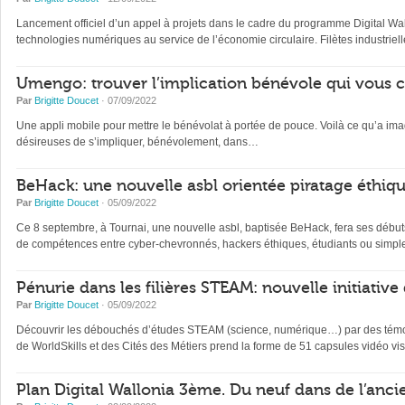
Lancement officiel d’un appel à projets dans le cadre du programme Digital Wal
technologies numériques au service de l’économie circulaire. Filètes industrielles
Umengo: trouver l’implication bénévole qui vous 
Par
Brigitte Doucet
· 07/09/2022
Une appli mobile pour mettre le bénévolat à portée de pouce. Voilà ce qu’a im
désireuses de s’impliquer, bénévolement, dans…
BeHack: une nouvelle asbl orientée piratage éthique
Par
Brigitte Doucet
· 05/09/2022
Ce 8 septembre, à Tournai, une nouvelle asbl, baptisée BeHack, fera ses débuts
de compétences entre cyber-chevronnés, hackers éthiques, étudiants ou simpl
Pénurie dans les filières STEAM: nouvelle initiative 
Par
Brigitte Doucet
· 05/09/2022
Découvrir les débouchés d’études STEAM (science, numérique…) par des témoig
de WorldSkills et des Cités des Métiers prend la forme de 51 capsules vidéo visi
Plan Digital Wallonia 3ème. Du neuf dans de l’ancie