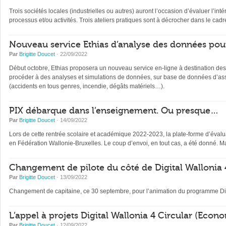
Trois sociétés locales (industrielles ou autres) auront l’occasion d’évaluer l’int
processus et/ou activités. Trois ateliers pratiques sont à décrocher dans le ca
Nouveau service Ethias d’analyse des données pou
Par
Brigitte Doucet
· 22/09/2022
Début octobre, Ethias proposera un nouveau service en-ligne à destination de
procéder à des analyses et simulations de données, sur base de données d’assur
(accidents en tous genres, incendie, dégâts matériels…).
PIX débarque dans l’enseignement. Ou presque…
Par
Brigitte Doucet
· 14/09/2022
Lors de cette rentrée scolaire et académique 2022-2023, la plate-forme d’éval
en Fédération Wallonie-Bruxelles. Le coup d’envoi, en tout cas, a été donné. Ma
Changement de pilote du côté de Digital Wallonia 
Par
Brigitte Doucet
· 13/09/2022
Changement de capitaine, ce 30 septembre, pour l’animation du programme Dig
L’appel à projets Digital Wallonia 4 Circular (Econ
Par
Brigitte Doucet
· 12/09/2022