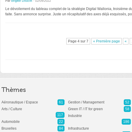
Par
Brigitte Doucet
· 02/09/2022
Le dévoilement du tableau complet de la stratégie Digital Wallonia, troisième du 
faite. Sans annonce surprise. Juste un récapitulatif des axes déjà esquissés, 
Page 4 sur 7
« Première page
«
Thèmes
Aéronautique / Espace
61
Gestion / Management
52
Arts / Culture
Green IT / IT for green
58
117
Industrie
Automobile
22
186
Bruxelles
84
Infrastructure