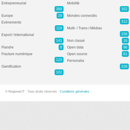
Entrepreneuriat
Mobilité
388
302
Europe
28
Mondes connectés
312
Evénements
118
Multi- / Trans-/ Médias
156
Export / International
141
Non classé
16
Flandre
8
Open data
96
Fracture numérique
Open source
61
123
Personalia
Gamification
228
102
© Regional-IT · Tous droits réservés ·
Conditions générales