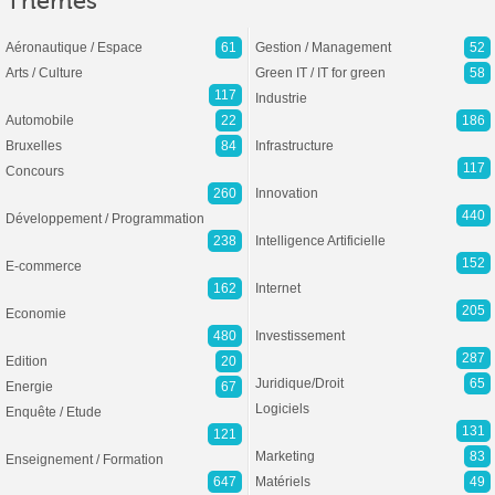
Thèmes
Aéronautique / Espace
61
Gestion / Management
52
Arts / Culture
Green IT / IT for green
58
117
Industrie
Automobile
22
186
Bruxelles
84
Infrastructure
117
Concours
260
Innovation
440
Développement / Programmation
238
Intelligence Artificielle
152
E-commerce
162
Internet
205
Economie
480
Investissement
287
Edition
20
Juridique/Droit
65
Energie
67
Logiciels
Enquête / Etude
131
121
Marketing
83
Enseignement / Formation
647
Matériels
49