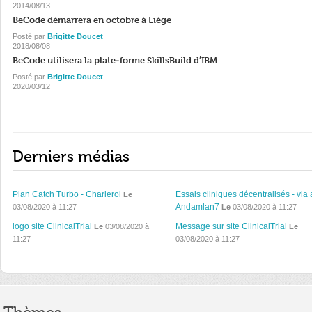
2014/08/13
BeCode démarrera en octobre à Liège
Posté par
Brigitte Doucet
2018/08/08
BeCode utilisera la plate-forme SkillsBuild d’IBM
Posté par
Brigitte Doucet
2020/03/12
Derniers médias
Plan Catch Turbo - Charleroi
Essais cliniques décentralisés - via 
Le
Andamlan7
03/08/2020 à 11:27
Le
03/08/2020 à 11:27
logo site ClinicalTrial
Message sur site ClinicalTrial
Le
03/08/2020 à
Le
11:27
03/08/2020 à 11:27