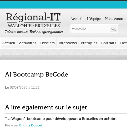
Accueil
L’équipe
Nous contacte
Accueil
Actualités
Dossiers
Interviews
Pratiques
Portraits
Hor
AI Bootcamp BeCode
Le
03/08/2020 à 11:27
À lire également sur le sujet
“Le Wagon”: bootcamp pour développeurs à Bruxelles en octobre
Posté par
Brigitte Doucet