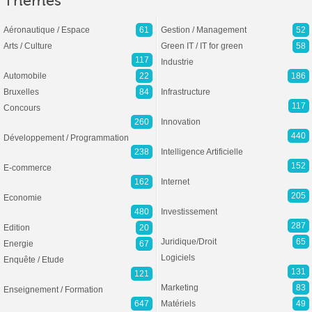
Thèmes
Aéronautique / Espace
61
Gestion / Management
52
Arts / Culture
Green IT / IT for green
58
117
Industrie
Automobile
22
186
Bruxelles
84
Infrastructure
117
Concours
260
Innovation
440
Développement / Programmation
238
Intelligence Artificielle
152
E-commerce
162
Internet
205
Economie
480
Investissement
287
Edition
20
Juridique/Droit
65
Energie
67
Logiciels
Enquête / Etude
131
121
Marketing
83
Enseignement / Formation
647
Matériels
49