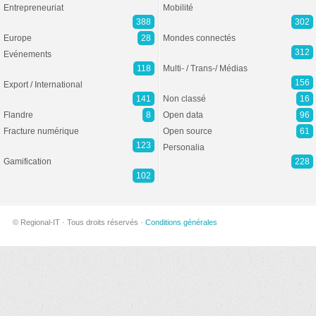
Entrepreneuriat
Mobilité
388
302
Europe
28
Mondes connectés
312
Evénements
118
Multi- / Trans-/ Médias
156
Export / International
141
Non classé
16
Flandre
8
Open data
96
Fracture numérique
Open source
61
123
Personalia
Gamification
228
102
© Regional-IT · Tous droits réservés ·
Conditions générales