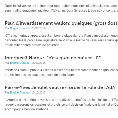
Deux initiatives voient le jour pour rapprocher industriels et universitaires d
sera multi-thématique. Initiateur: l’UNamur. Data Sciences Liège se concentrera 
Plan d’investissement wallon: quelques (gros) dos
Par
Brigitte Doucet
· 25/01/2018
ICT et numérique apparaissent en bonne place dans le Plan d’investissement dév
déborder sur la prochaine législature, le Plan a le mérite de rassurer certains 
doute faire encore preuve de patience.
Interface3 Namur: “c’est quoi ce métier IT?”
Par
Brigitte Doucet
· 15/01/2018
Interface3 Namur publie 33 fiches-métier pour mieux comprendre en quoi consis
professionnels les touche souvent de plein fouet.
Pierre-Yves Jeholet veut renforcer le rôle de l’AdN
Par
Brigitte Doucet
· 15/12/2017
L’Agence du Numérique voit ses prérogatives renforcées par le ministre de l’Eco
lequel passeront les dossiers et projets, avant décision finale par le ministre.
accompagnement de start-ups…