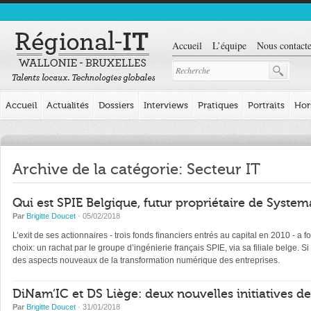
Accueil
L’équipe
Nous contacte
Accueil
Actualités
Dossiers
Interviews
Pratiques
Portraits
Hor
Archive de la catégorie: Secteur IT
Qui est SPIE Belgique, futur propriétaire de System
Par
Brigitte Doucet
· 05/02/2018
L’exit de ses actionnaires - trois fonds financiers entrés au capital en 2010 - 
choix: un rachat par le groupe d’ingénierie français SPIE, via sa filiale belge. S
des aspects nouveaux de la transformation numérique des entreprises.
DiNam’IC et DS Liège: deux nouvelles initiatives d
Par
Brigitte Doucet
· 31/01/2018