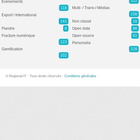
312
Evénements
118
Multi- / Trans-/ Médias
156
Export / International
141
Non classé
16
Flandre
8
Open data
96
Fracture numérique
Open source
61
123
Personalia
Gamification
228
102
© Regional-IT · Tous droits réservés ·
Conditions générales