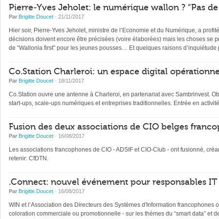
Pierre-Yves Jeholet: le numérique wallon ? “Pas d
Par
Brigitte Doucet
· 21/11/2017
Hier soir, Pierre-Yves Jeholet, ministre de l’Economie et du Numérique, a profit
décisions doivent encore être précisées (voire élaborées) mais les choses se p
de “Wallonia first” pour les jeunes pousses… Et quelques raisons d’inquiétude 
Co.Station Charleroi: un espace digital opérationn
Par
Brigitte Doucet
· 18/11/2017
Co.Station ouvre une antenne à Charleroi, en partenariat avec Sambrinvest. Obj
start-ups, scale-ups numériques et entreprises traditionnelles. Entrée en activit
Fusion des deux associations de CIO belges franc
Par
Brigitte Doucet
· 16/08/2017
Les associations francophones de CIO - ADSIF et CIO-Club - ont fusionné, cr
retenir: CfDTN.
.Connect: nouvel événement pour responsables IT
Par
Brigitte Doucet
· 16/08/2017
WIN et l’Association des Directeurs des Systèmes d'Information francophones o
coloration commerciale ou promotionnelle - sur les thèmes du “smart data” et de