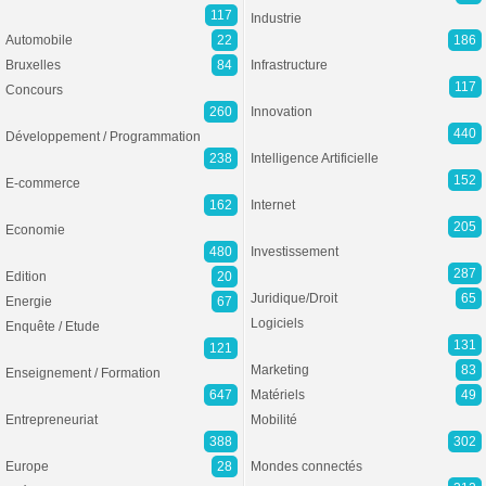
117
Industrie
Automobile
22
186
Bruxelles
84
Infrastructure
117
Concours
260
Innovation
440
Développement / Programmation
238
Intelligence Artificielle
152
E-commerce
162
Internet
205
Economie
480
Investissement
287
Edition
20
Juridique/Droit
65
Energie
67
Logiciels
Enquête / Etude
131
121
Marketing
83
Enseignement / Formation
647
Matériels
49
Entrepreneuriat
Mobilité
388
302
Europe
28
Mondes connectés