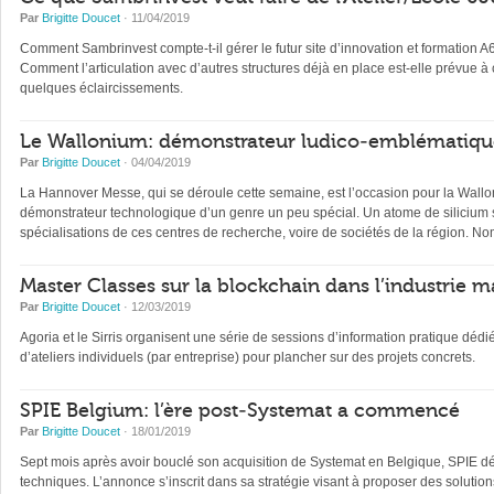
Par
Brigitte Doucet
· 11/04/2019
Comment Sambrinvest compte-t-il gérer le futur site d’innovation et formation
Comment l’articulation avec d’autres structures déjà en place est-elle prévue à
quelques éclaircissements.
Le Wallonium: démonstrateur ludico-emblématique 
Par
Brigitte Doucet
· 04/04/2019
La Hannover Messe, qui se déroule cette semaine, est l’occasion pour la Wallon
démonstrateur technologique d’un genre un peu spécial. Un atome de silicium su
spécialisations de ces centres de recherche, voire de sociétés de la région.
Master Classes sur la blockchain dans l’industrie 
Par
Brigitte Doucet
· 12/03/2019
Agoria et le Sirris organisent une série de sessions d’information pratique dédi
d’ateliers individuels (par entreprise) pour plancher sur des projets concrets.
SPIE Belgium: l’ère post-Systemat a commencé
Par
Brigitte Doucet
· 18/01/2019
Sept mois après avoir bouclé son acquisition de Systemat en Belgique, SPIE dév
techniques. L’annonce s’inscrit dans sa stratégie visant à proposer des solutions