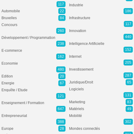
117
Industrie
Automobile
22
186
Bruxelles
84
Infrastructure
117
Concours
260
Innovation
440
Développement / Programmation
238
Intelligence Artificielle
152
E-commerce
162
Internet
205
Economie
480
Investissement
287
Edition
20
Juridique/Droit
65
Energie
67
Logiciels
Enquête / Etude
131
121
Marketing
83
Enseignement / Formation
647
Matériels
49
Entrepreneuriat
Mobilité
388
302
Europe
28
Mondes connectés