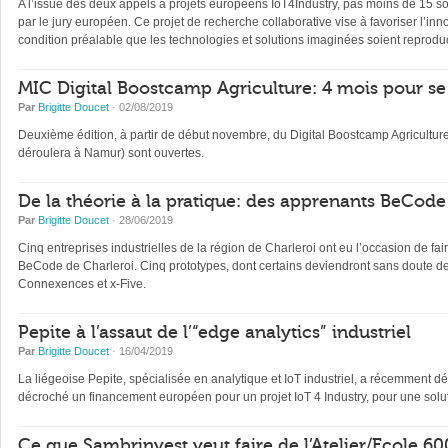
A l’issue des deux appels à projets européens IoT4Industry, pas moins de 15 soc
par le jury européen. Ce projet de recherche collaborative vise à favoriser l’in
condition préalable que les technologies et solutions imaginées soient reproduc
MIC Digital Boostcamp Agriculture: 4 mois pour s
Par
Brigitte Doucet
· 02/08/2019
Deuxième édition, à partir de début novembre, du Digital Boostcamp Agriculture
déroulera à Namur) sont ouvertes.
De la théorie à la pratique: des apprenants BeCode 
Par
Brigitte Doucet
· 28/06/2019
Cinq entreprises industrielles de la région de Charleroi ont eu l’occasion de f
BeCode de Charleroi. Cinq prototypes, dont certains deviendront sans doute des 
Connexences et x-Five.
Pepite à l’assaut de l’“edge analytics” industriel
Par
Brigitte Doucet
· 16/04/2019
La liégeoise Pepite, spécialisée en analytique et IoT industriel, a récemment 
décroché un financement européen pour un projet IoT 4 Industry, pour une solut
Ce que Sambrinvest veut faire de l’Atelier/Ecole 