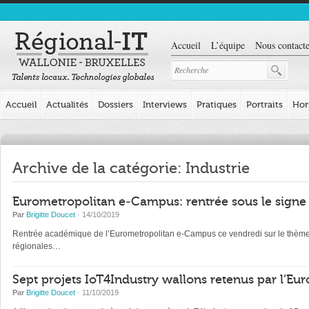
Accueil
L’équipe
Nous contacte
Accueil
Actualités
Dossiers
Interviews
Pratiques
Portraits
Hor
Archive de la catégorie: Industrie
Eurometropolitan e-Campus: rentrée sous le signe d
Par
Brigitte Doucet
· 14/10/2019
Rentrée académique de l’Eurometropolitan e-Campus ce vendredi sur le thème d
régionales…
Sept projets IoT4Industry wallons retenus par l’Eu
Par
Brigitte Doucet
· 11/10/2019