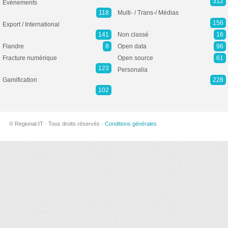
312
Evénements
118
Multi- / Trans-/ Médias
156
Export / International
141
Non classé
16
Flandre
8
Open data
96
Fracture numérique
Open source
61
123
Personalia
Gamification
228
102
© Regional-IT · Tous droits réservés ·
Conditions générales