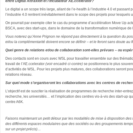
entre Digital Attraxion et l’incubateur AE.ccelerator?
Le digital a un scope très large, allant de l’e-health à l’industrie 4.0 et passant 
l’industrie 4.0 rentrent inévitablement dans le scope des projets pour lesquels un
On pourrait par exemple citer le cas du programme d’accélération Move Up ac
BSCA, avec des start-ups, dans le domaine de la transformation numérique de l’
Vous noterez qu’Anne Prignon ne répond pas directement à la question du positio
et/ou la complémentarité doivent encore se définir – et le feront sans doute au f
Quel genre de relations et/ou de collaboration sont-elles prévues – ou esp
Des contacts sont en cours avec WSL pour travailler ensemble sur des thémat
travail de l’AE.ccelerator
(voir encadré ci-contre)
se positionnera le plus souve
d’activités de WSL. Pour les projets plus matures, des collaborations seront pos
relations réseau.
Sur quel mode s’organiseront les collaborations avec les centres de reche
L’objectif est de susciter la réalisation de programmes de recherche inter-entre
recherche, les universités… et l’implication des centres vis-à-vis des start-up qui
centre A6K.
Faisons maintenant un petit détour par les modalités de mise à disposition des
des différents espaces modulaires que des sociétés ou des groupements tempo
sur un projet précis)…