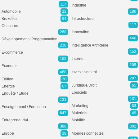
117
Industrie
Automobile
22
186
Bruxelles
84
Infrastructure
117
Concours
260
Innovation
440
Développement / Programmation
238
Intelligence Artificielle
152
E-commerce
162
Internet
205
Economie
480
Investissement
287
Edition
20
Juridique/Droit
65
Energie
67
Logiciels
Enquête / Etude
131
121
Marketing
83
Enseignement / Formation
647
Matériels
49
Entrepreneuriat
Mobilité
388
302
Europe
28
Mondes connectés