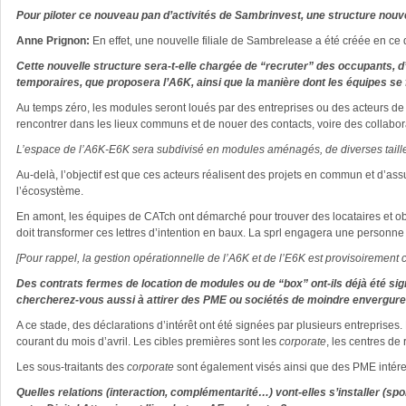
Pour piloter ce nouveau pan d’activités de Sambrinvest, une structure nouvel
Anne Prignon:
En effet, une nouvelle filiale de Sambrelease a été créée en ce déb
Cette nouvelle structure sera-t-elle chargée de “recruter” des occupants, 
temporaires, que proposera l’A6K, ainsi que la manière dont les équipes se
Au temps zéro, les modules seront loués par des entreprises ou des acteurs de 
rencontrer dans les lieux communs et de nouer des contacts, voire des collabor
L’espace de l’A6K-E6K sera subdivisé en modules aménagés, de diverses tailles.
Au-delà, l’objectif est que ces acteurs réalisent des projets en commun et d’assu
l’écosystème.
En amont, les équipes de CATch ont démarché pour trouver des locataires et obte
doit transformer ces lettres d’intention en baux. La sprl engagera une personne
[Pour rappel, la gestion opérationnelle de l’A6K et de l’E6K est provisoiremen
Des contrats fermes de location de modules ou de “box” ont-ils déjà été si
chercherez-vous aussi à attirer des PME ou sociétés de moindre envergure 
A ce stade, des déclarations d’intérêt ont été signées par plusieurs entreprises
courant du mois d’avril. Les cibles premières sont les
corporate
, les centres de
Les sous-traitants des
corporate
sont également visés ainsi que des PME intéress
Quelles relations (interaction, complémentarité…) vont-elles s’installer (sp