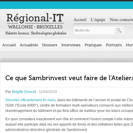
Accueil
L’équipe
Nous contacte
Accueil
Actualités
Dossiers
Interviews
Pratiques
Portraits
Hor
Ce que Sambrinvest veut faire de l’Ateli
Par
Brigitte Doucet
· 11/04/2019
Dévoilés officiellement fin mars
, dans les bâtiments de l’ancien tri postal de Ch
l’E6K (“Ecole 6000”), centre de formation multi-opérateurs consacré aux métiers
réaménagement du bâtiment et qui fera office de bailleur pour les futurs occupa
En quoi consistera exactement son rôle et comment l’invest compte-t-elle imbr
auquel elle participe déjà via ses apports de fonds et des initiatives telles qu
administratrice-directrice générale de Sambrinvest.