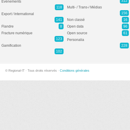
312
Evénements
118
Multi- / Trans-/ Médias
156
Export / International
141
Non classé
16
Flandre
8
Open data
96
Fracture numérique
Open source
61
123
Personalia
Gamification
228
102
© Regional-IT · Tous droits réservés ·
Conditions générales