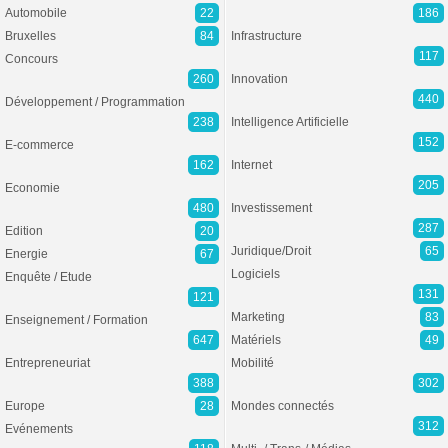
Automobile
22
186
Bruxelles
84
Infrastructure
117
Concours
260
Innovation
440
Développement / Programmation
238
Intelligence Artificielle
152
E-commerce
162
Internet
205
Economie
480
Investissement
287
Edition
20
Juridique/Droit
65
Energie
67
Logiciels
Enquête / Etude
131
121
Marketing
83
Enseignement / Formation
647
Matériels
49
Entrepreneuriat
Mobilité
388
302
Europe
28
Mondes connectés
312
Evénements