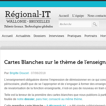
Accueil
L’équipe
Nous contacte
Accueil
Actualités
Dossiers
Interviews
Pratiques
Portraits
Hor
Cartes Blanches sur le thème de l’ense
Par
Brigitte Doucet
· 07/06/2018
L’enseignement obligatoire donne l’impression de démissionner en ce qui conc
périscolaire, plutôt que de se l’approprier et de s’engager à former des enseign
de revalorisation de la fonction enseignante, n’est-on pas de nouveau en train 
Telle est la teneur de la première des cartes blanches que nous publions à part
foulée de
notre
dossier
, paru hier, consacré au même thème
.
Cette
première carte blanche –
à découvrir ici
– a été signée collégialement 