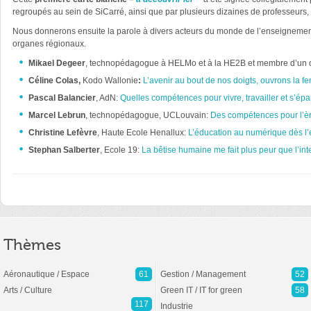
regroupés au sein de SiCarré, ainsi que par plusieurs dizaines de professeur
Nous donnerons ensuite la parole à divers acteurs du monde de l’enseignement 
organes régionaux.
Mikael Degeer
, technopédagogue à HELMo et à la HE2B et membre d’un de
Céline Colas,
Kodo Wallonie
:
L’avenir au bout de nos doigts, ouvrons la f
Pascal Balancier
, AdN:
Quelles compétences pour vivre, travailler et s’ép
Marcel Lebrun
, technopédagogue, UCLouvain:
Des compétences pour l’è
Christine Lefèvre
, Haute Ecole Henallux:
L’éducation au numérique dès l’
Stephan Salberter
, Ecole 19:
La bêtise humaine me fait plus peur que l’intel
Thèmes
Aéronautique / Espace
61
Gestion / Management
52
Arts / Culture
Green IT / IT for green
58
117
Industrie