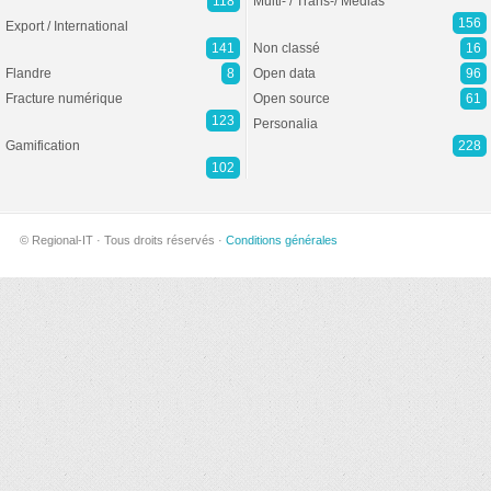
118
Multi- / Trans-/ Médias
156
Export / International
141
Non classé
16
Flandre
8
Open data
96
Fracture numérique
Open source
61
123
Personalia
Gamification
228
102
© Regional-IT · Tous droits réservés ·
Conditions générales