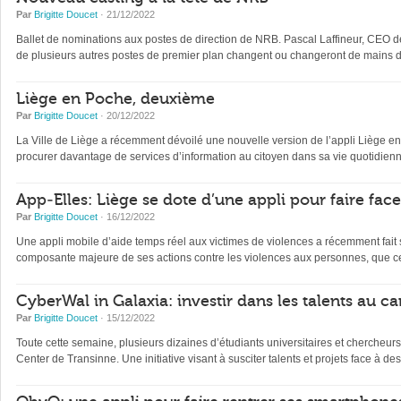
Par
Brigitte Doucet
· 21/12/2022
Ballet de nominations aux postes de direction de NRB. Pascal Laffineur, CEO depu
de plusieurs autres postes de premier plan changent ou changeront de mains d’
Liège en Poche, deuxième
Par
Brigitte Doucet
· 20/12/2022
La Ville de Liège a récemment dévoilé une nouvelle version de l’appli Liège en Po
procurer davantage de services d’information au citoyen dans sa vie quotidienne 
App-Elles: Liège se dote d’une appli pour faire fac
Par
Brigitte Doucet
· 16/12/2022
Une appli mobile d’aide temps réel aux victimes de violences a récemment fait s
composante majeure de ses actions contre les violences aux personnes, que ce
CyberWal in Galaxia: investir dans les talents au ca
Par
Brigitte Doucet
· 15/12/2022
Toute cette semaine, plusieurs dizaines d’étudiants universitaires et chercheur
Center de Transinne. Une initiative visant à susciter talents et projets face à des