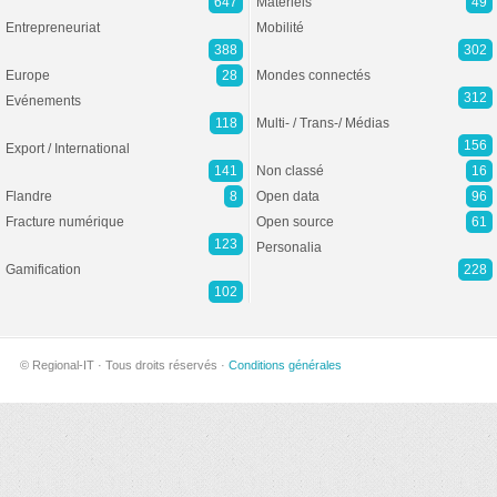
647
Matériels
49
Entrepreneuriat
Mobilité
388
302
Europe
28
Mondes connectés
312
Evénements
118
Multi- / Trans-/ Médias
156
Export / International
141
Non classé
16
Flandre
8
Open data
96
Fracture numérique
Open source
61
123
Personalia
Gamification
228
102
© Regional-IT · Tous droits réservés ·
Conditions générales