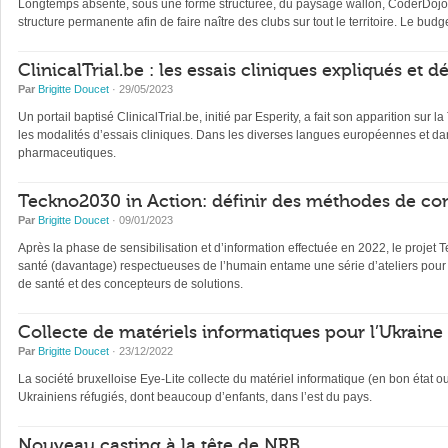
Longtemps absente, sous une forme structurée, du paysage wallon, CoderDojo, 
structure permanente afin de faire naître des clubs sur tout le territoire. Le b
ClinicalTrial.be : les essais cliniques expliqués et 
Par
Brigitte Doucet
· 29/05/2023
Un portail baptisé ClinicalTrial.be, initié par Esperity, a fait son apparition sur l
les modalités d’essais cliniques. Dans les diverses langues européennes et dan
pharmaceutiques.
Teckno2030 in Action: définir des méthodes de con
Par
Brigitte Doucet
· 09/01/2023
Après la phase de sensibilisation et d’information effectuée en 2022, le projet 
santé (davantage) respectueuses de l’humain entame une série d’ateliers pour 
de santé et des concepteurs de solutions.
Collecte de matériels informatiques pour l’Ukraine
Par
Brigitte Doucet
· 23/12/2022
La société bruxelloise Eye-Lite collecte du matériel informatique (en bon état 
Ukrainiens réfugiés, dont beaucoup d’enfants, dans l’est du pays.
Nouveau casting à la tête de NRB