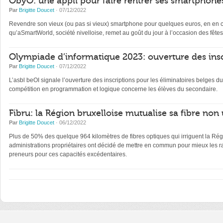
ObyO: une appli pour faire rentrer ses smartphones
Par
Brigitte Doucet
· 07/12/2022
Revendre son vieux (ou pas si vieux) smartphone pour quelques euros, en en con
qu’aSmartWorld, société nivelloise, remet au goût du jour à l’occasion des fêtes
Olympiade d’informatique 2023: ouverture des insc
Par
Brigitte Doucet
· 07/12/2022
L’asbl beOI signale l’ouverture des inscriptions pour les éliminatoires belge
compétition en programmation et logique concerne les élèves du secondaire.
Fibru: la Région bruxelloise mutualise sa fibre non 
Par
Brigitte Doucet
· 06/12/2022
Plus de 50% des quelque 964 kilomètres de fibres optiques qui irriguent la Régi
administrations propriétaires ont décidé de mettre en commun pour mieux les ra
preneurs pour ces capacités excédentaires.