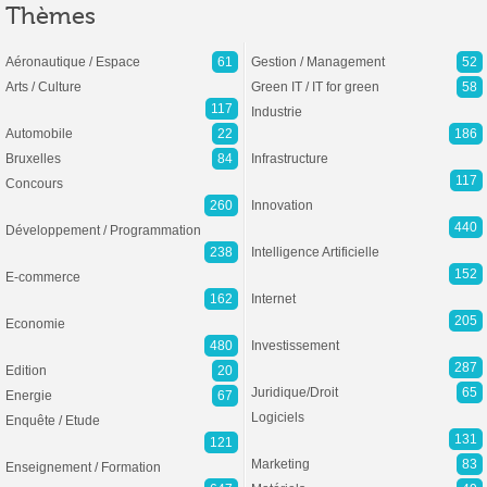
Thèmes
Aéronautique / Espace
61
Gestion / Management
52
Arts / Culture
Green IT / IT for green
58
117
Industrie
Automobile
22
186
Bruxelles
84
Infrastructure
117
Concours
260
Innovation
440
Développement / Programmation
238
Intelligence Artificielle
152
E-commerce
162
Internet
205
Economie
480
Investissement
287
Edition
20
Juridique/Droit
65
Energie
67
Logiciels
Enquête / Etude
131
121
Marketing
83
Enseignement / Formation