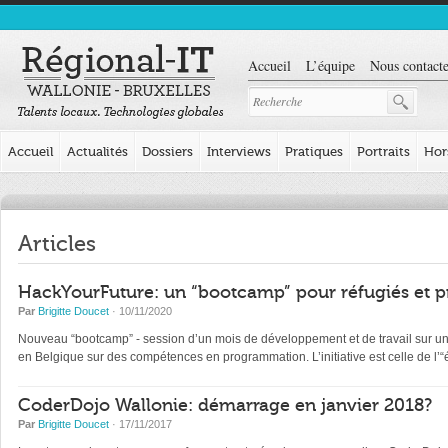
Accueil
L’équipe
Nous contacte
Accueil
Actualités
Dossiers
Interviews
Pratiques
Portraits
Hor
Articles
HackYourFuture: un “bootcamp” pour réfugiés et p
Par
Brigitte Doucet
· 10/11/2020
Nouveau “bootcamp” - session d’un mois de développement et de travail sur un pr
en Belgique sur des compétences en programmation. L’initiative est celle de l
CoderDojo Wallonie: démarrage en janvier 2018?
Par
Brigitte Doucet
· 17/11/2017