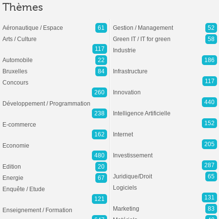
Thèmes
Aéronautique / Espace
61
Gestion / Management
52
Arts / Culture
Green IT / IT for green
58
117
Industrie
Automobile
22
186
Bruxelles
84
Infrastructure
117
Concours
260
Innovation
440
Développement / Programmation
238
Intelligence Artificielle
152
E-commerce
162
Internet
205
Economie
480
Investissement
287
Edition
20
Juridique/Droit
65
Energie
67
Logiciels
Enquête / Etude
131
121
Marketing
83
Enseignement / Formation