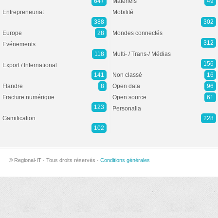
647
Matériels
49
Entrepreneuriat
Mobilité
388
302
Europe
28
Mondes connectés
312
Evénements
118
Multi- / Trans-/ Médias
156
Export / International
141
Non classé
16
Flandre
8
Open data
96
Fracture numérique
Open source
61
123
Personalia
Gamification
228
102
© Regional-IT · Tous droits réservés ·
Conditions générales