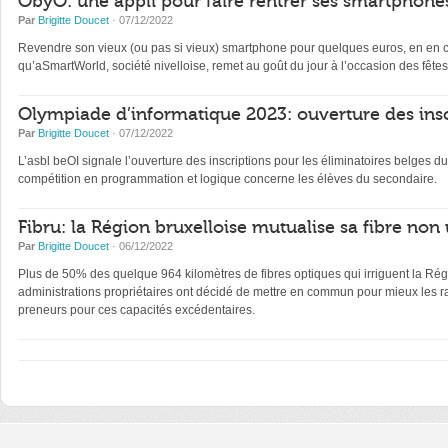
ObyO: une appli pour faire rentrer ses smartphones
Par
Brigitte Doucet
· 07/12/2022
Revendre son vieux (ou pas si vieux) smartphone pour quelques euros, en en con
qu’aSmartWorld, société nivelloise, remet au goût du jour à l’occasion des fêtes
Olympiade d’informatique 2023: ouverture des insc
Par
Brigitte Doucet
· 07/12/2022
L’asbl beOI signale l’ouverture des inscriptions pour les éliminatoires belge
compétition en programmation et logique concerne les élèves du secondaire.
Fibru: la Région bruxelloise mutualise sa fibre non 
Par
Brigitte Doucet
· 06/12/2022
Plus de 50% des quelque 964 kilomètres de fibres optiques qui irriguent la Régi
administrations propriétaires ont décidé de mettre en commun pour mieux les ra
preneurs pour ces capacités excédentaires.