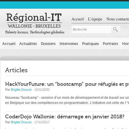
Accueil
L’équipe
Nous contacte
Accueil
Actualités
Dossiers
Interviews
Pratiques
Portraits
Hor
Articles
HackYourFuture: un “bootcamp” pour réfugiés et p
Par
Brigitte Doucet
· 10/11/2020
Nouveau “bootcamp” - session d’un mois de développement et de travail sur un pr
en Belgique sur des compétences en programmation. L’initiative est celle de l
CoderDojo Wallonie: démarrage en janvier 2018?
Par
Brigitte Doucet
· 17/11/2017