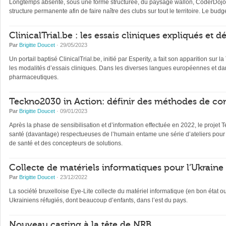
Longtemps absente, sous une forme structurée, du paysage wallon, CoderDojo, 
structure permanente afin de faire naître des clubs sur tout le territoire. Le b
ClinicalTrial.be : les essais cliniques expliqués et 
Par
Brigitte Doucet
· 29/05/2023
Un portail baptisé ClinicalTrial.be, initié par Esperity, a fait son apparition sur l
les modalités d’essais cliniques. Dans les diverses langues européennes et dan
pharmaceutiques.
Teckno2030 in Action: définir des méthodes de con
Par
Brigitte Doucet
· 09/01/2023
Après la phase de sensibilisation et d’information effectuée en 2022, le projet 
santé (davantage) respectueuses de l’humain entame une série d’ateliers pour 
de santé et des concepteurs de solutions.
Collecte de matériels informatiques pour l’Ukraine
Par
Brigitte Doucet
· 23/12/2022
La société bruxelloise Eye-Lite collecte du matériel informatique (en bon état 
Ukrainiens réfugiés, dont beaucoup d’enfants, dans l’est du pays.
Nouveau casting à la tête de NRB