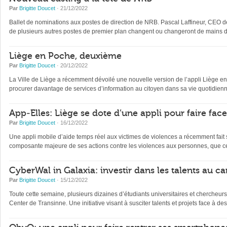
Par
Brigitte Doucet
· 21/12/2022
Ballet de nominations aux postes de direction de NRB. Pascal Laffineur, CEO depu
de plusieurs autres postes de premier plan changent ou changeront de mains d’
Liège en Poche, deuxième
Par
Brigitte Doucet
· 20/12/2022
La Ville de Liège a récemment dévoilé une nouvelle version de l’appli Liège en Po
procurer davantage de services d’information au citoyen dans sa vie quotidienne 
App-Elles: Liège se dote d’une appli pour faire fac
Par
Brigitte Doucet
· 16/12/2022
Une appli mobile d’aide temps réel aux victimes de violences a récemment fait s
composante majeure de ses actions contre les violences aux personnes, que ce
CyberWal in Galaxia: investir dans les talents au ca
Par
Brigitte Doucet
· 15/12/2022
Toute cette semaine, plusieurs dizaines d’étudiants universitaires et chercheur
Center de Transinne. Une initiative visant à susciter talents et projets face à des