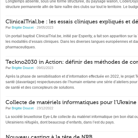
Longtemps absente, sous une forme structurée, du paysage wallon, CoderDojo, 
structure permanente afin de faire naître des clubs sur tout le territoire. Le b
ClinicalTrial.be : les essais cliniques expliqués et 
Par
Brigitte Doucet
· 29/05/2023
Un portail baptisé ClinicalTrial.be, initié par Esperity, a fait son apparition sur l
les modalités d’essais cliniques. Dans les diverses langues européennes et dan
pharmaceutiques.
Teckno2030 in Action: définir des méthodes de con
Par
Brigitte Doucet
· 09/01/2023
Après la phase de sensibilisation et d’information effectuée en 2022, le projet 
santé (davantage) respectueuses de l’humain entame une série d’ateliers pour 
de santé et des concepteurs de solutions.
Collecte de matériels informatiques pour l’Ukraine
Par
Brigitte Doucet
· 23/12/2022
La société bruxelloise Eye-Lite collecte du matériel informatique (en bon état 
Ukrainiens réfugiés, dont beaucoup d’enfants, dans l’est du pays.
Nouveau casting à la tête de NRB