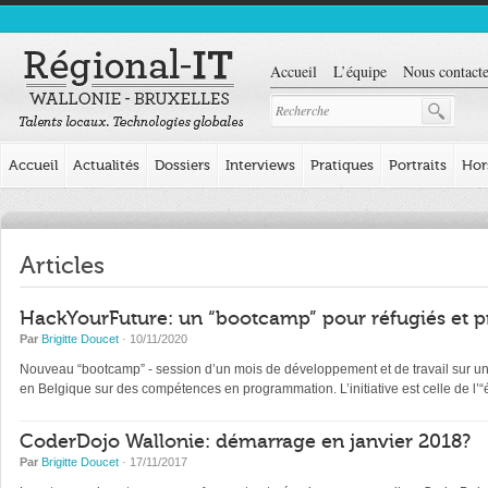
Accueil
L’équipe
Nous contacte
Accueil
Actualités
Dossiers
Interviews
Pratiques
Portraits
Hor
Articles
HackYourFuture: un “bootcamp” pour réfugiés et p
Par
Brigitte Doucet
· 10/11/2020
Nouveau “bootcamp” - session d’un mois de développement et de travail sur un pr
en Belgique sur des compétences en programmation. L’initiative est celle de l
CoderDojo Wallonie: démarrage en janvier 2018?
Par
Brigitte Doucet
· 17/11/2017