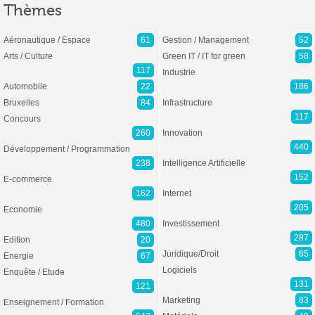
Thèmes
Aéronautique / Espace
61
Gestion / Management
52
Arts / Culture
Green IT / IT for green
58
117
Industrie
Automobile
22
186
Bruxelles
84
Infrastructure
117
Concours
260
Innovation
440
Développement / Programmation
238
Intelligence Artificielle
152
E-commerce
162
Internet
205
Economie
480
Investissement
287
Edition
20
Juridique/Droit
65
Energie
67
Logiciels
Enquête / Etude
131
121
Marketing
83
Enseignement / Formation