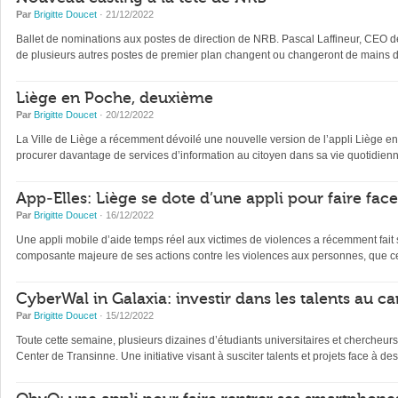
Par
Brigitte Doucet
· 21/12/2022
Ballet de nominations aux postes de direction de NRB. Pascal Laffineur, CEO depu
de plusieurs autres postes de premier plan changent ou changeront de mains d’
Liège en Poche, deuxième
Par
Brigitte Doucet
· 20/12/2022
La Ville de Liège a récemment dévoilé une nouvelle version de l’appli Liège en Po
procurer davantage de services d’information au citoyen dans sa vie quotidienne 
App-Elles: Liège se dote d’une appli pour faire fac
Par
Brigitte Doucet
· 16/12/2022
Une appli mobile d’aide temps réel aux victimes de violences a récemment fait s
composante majeure de ses actions contre les violences aux personnes, que ce
CyberWal in Galaxia: investir dans les talents au ca
Par
Brigitte Doucet
· 15/12/2022
Toute cette semaine, plusieurs dizaines d’étudiants universitaires et chercheur
Center de Transinne. Une initiative visant à susciter talents et projets face à des