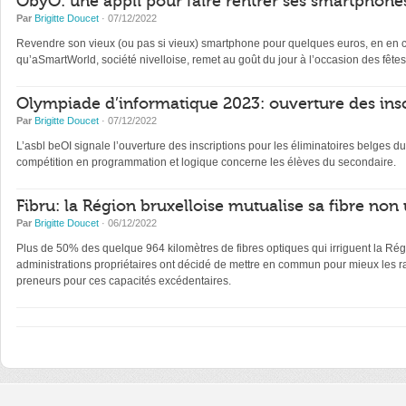
ObyO: une appli pour faire rentrer ses smartphones
Par
Brigitte Doucet
· 07/12/2022
Revendre son vieux (ou pas si vieux) smartphone pour quelques euros, en en con
qu’aSmartWorld, société nivelloise, remet au goût du jour à l’occasion des fêtes
Olympiade d’informatique 2023: ouverture des insc
Par
Brigitte Doucet
· 07/12/2022
L’asbl beOI signale l’ouverture des inscriptions pour les éliminatoires belge
compétition en programmation et logique concerne les élèves du secondaire.
Fibru: la Région bruxelloise mutualise sa fibre non 
Par
Brigitte Doucet
· 06/12/2022
Plus de 50% des quelque 964 kilomètres de fibres optiques qui irriguent la Régi
administrations propriétaires ont décidé de mettre en commun pour mieux les ra
preneurs pour ces capacités excédentaires.