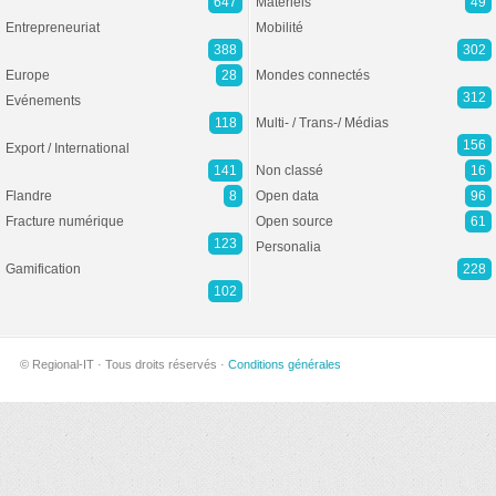
647
Matériels
49
Entrepreneuriat
Mobilité
388
302
Europe
28
Mondes connectés
312
Evénements
118
Multi- / Trans-/ Médias
156
Export / International
141
Non classé
16
Flandre
8
Open data
96
Fracture numérique
Open source
61
123
Personalia
Gamification
228
102
© Regional-IT · Tous droits réservés ·
Conditions générales