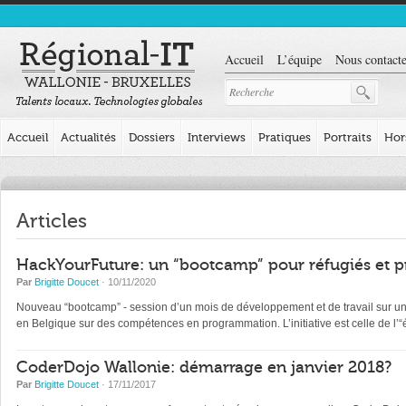
Accueil
L’équipe
Nous contacte
Accueil
Actualités
Dossiers
Interviews
Pratiques
Portraits
Hor
Articles
HackYourFuture: un “bootcamp” pour réfugiés et p
Par
Brigitte Doucet
· 10/11/2020
Nouveau “bootcamp” - session d’un mois de développement et de travail sur un pr
en Belgique sur des compétences en programmation. L’initiative est celle de l
CoderDojo Wallonie: démarrage en janvier 2018?
Par
Brigitte Doucet
· 17/11/2017