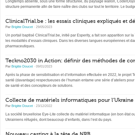
Longtemps absente, sous une forme structurée, du paysage wallon, CoderDojo, 
structure permanente afin de faire naître des clubs sur tout le territoire. Le b
ClinicalTrial.be : les essais cliniques expliqués et 
Par
Brigitte Doucet
· 29/05/2023
Un portail baptisé ClinicalTrial.be, initié par Esperity, a fait son apparition sur l
les modalités d’essais cliniques. Dans les diverses langues européennes et dan
pharmaceutiques.
Teckno2030 in Action: définir des méthodes de con
Par
Brigitte Doucet
· 09/01/2023
Après la phase de sensibilisation et d’information effectuée en 2022, le projet 
santé (davantage) respectueuses de l’humain entame une série d’ateliers pour 
de santé et des concepteurs de solutions.
Collecte de matériels informatiques pour l’Ukraine
Par
Brigitte Doucet
· 23/12/2022
La société bruxelloise Eye-Lite collecte du matériel informatique (en bon état 
Ukrainiens réfugiés, dont beaucoup d’enfants, dans l’est du pays.
Nouveau casting à la tête de NRB