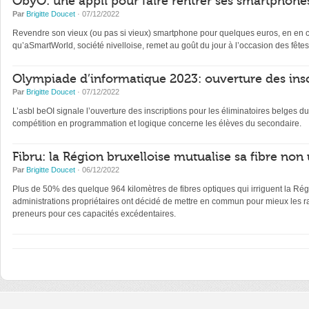
ObyO: une appli pour faire rentrer ses smartphones
Par
Brigitte Doucet
· 07/12/2022
Revendre son vieux (ou pas si vieux) smartphone pour quelques euros, en en con
qu’aSmartWorld, société nivelloise, remet au goût du jour à l’occasion des fêtes
Olympiade d’informatique 2023: ouverture des insc
Par
Brigitte Doucet
· 07/12/2022
L’asbl beOI signale l’ouverture des inscriptions pour les éliminatoires belge
compétition en programmation et logique concerne les élèves du secondaire.
Fibru: la Région bruxelloise mutualise sa fibre non 
Par
Brigitte Doucet
· 06/12/2022
Plus de 50% des quelque 964 kilomètres de fibres optiques qui irriguent la Régi
administrations propriétaires ont décidé de mettre en commun pour mieux les ra
preneurs pour ces capacités excédentaires.