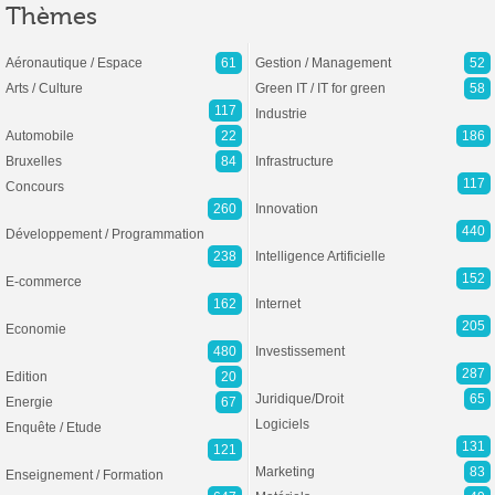
Thèmes
Aéronautique / Espace
61
Gestion / Management
52
Arts / Culture
Green IT / IT for green
58
117
Industrie
Automobile
22
186
Bruxelles
84
Infrastructure
117
Concours
260
Innovation
440
Développement / Programmation
238
Intelligence Artificielle
152
E-commerce
162
Internet
205
Economie
480
Investissement
287
Edition
20
Juridique/Droit
65
Energie
67
Logiciels
Enquête / Etude
131
121
Marketing
83
Enseignement / Formation