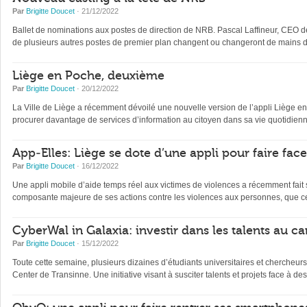
Par
Brigitte Doucet
· 21/12/2022
Ballet de nominations aux postes de direction de NRB. Pascal Laffineur, CEO depu
de plusieurs autres postes de premier plan changent ou changeront de mains d’
Liège en Poche, deuxième
Par
Brigitte Doucet
· 20/12/2022
La Ville de Liège a récemment dévoilé une nouvelle version de l’appli Liège en Po
procurer davantage de services d’information au citoyen dans sa vie quotidienne 
App-Elles: Liège se dote d’une appli pour faire fac
Par
Brigitte Doucet
· 16/12/2022
Une appli mobile d’aide temps réel aux victimes de violences a récemment fait s
composante majeure de ses actions contre les violences aux personnes, que ce
CyberWal in Galaxia: investir dans les talents au ca
Par
Brigitte Doucet
· 15/12/2022
Toute cette semaine, plusieurs dizaines d’étudiants universitaires et chercheur
Center de Transinne. Une initiative visant à susciter talents et projets face à des