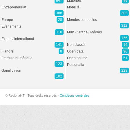
647
Matériels
49
Entrepreneuriat
Mobilité
388
302
Europe
28
Mondes connectés
312
Evénements
118
Multi- / Trans-/ Médias
156
Export / International
141
Non classé
16
Flandre
8
Open data
96
Fracture numérique
Open source
61
123
Personalia
Gamification
228
102
© Regional-IT · Tous droits réservés ·
Conditions générales