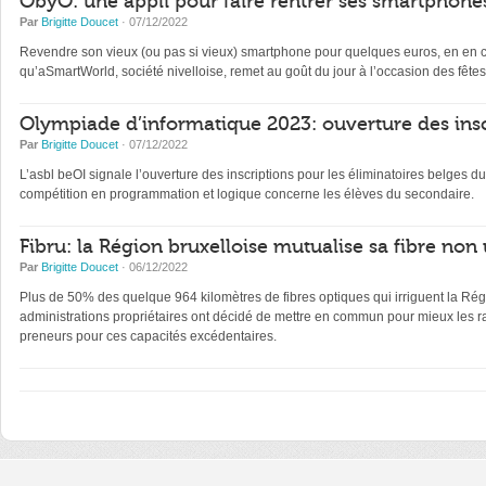
ObyO: une appli pour faire rentrer ses smartphones
Par
Brigitte Doucet
· 07/12/2022
Revendre son vieux (ou pas si vieux) smartphone pour quelques euros, en en con
qu’aSmartWorld, société nivelloise, remet au goût du jour à l’occasion des fêtes
Olympiade d’informatique 2023: ouverture des insc
Par
Brigitte Doucet
· 07/12/2022
L’asbl beOI signale l’ouverture des inscriptions pour les éliminatoires belge
compétition en programmation et logique concerne les élèves du secondaire.
Fibru: la Région bruxelloise mutualise sa fibre non 
Par
Brigitte Doucet
· 06/12/2022
Plus de 50% des quelque 964 kilomètres de fibres optiques qui irriguent la Régi
administrations propriétaires ont décidé de mettre en commun pour mieux les ra
preneurs pour ces capacités excédentaires.