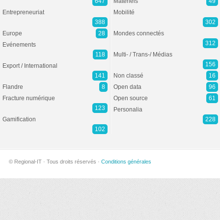
647
Matériels
49
Entrepreneuriat
Mobilité
388
302
Europe
28
Mondes connectés
312
Evénements
118
Multi- / Trans-/ Médias
156
Export / International
141
Non classé
16
Flandre
8
Open data
96
Fracture numérique
Open source
61
123
Personalia
Gamification
228
102
© Regional-IT · Tous droits réservés ·
Conditions générales