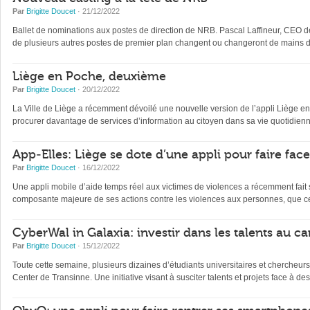
Par
Brigitte Doucet
· 21/12/2022
Ballet de nominations aux postes de direction de NRB. Pascal Laffineur, CEO depu
de plusieurs autres postes de premier plan changent ou changeront de mains d’
Liège en Poche, deuxième
Par
Brigitte Doucet
· 20/12/2022
La Ville de Liège a récemment dévoilé une nouvelle version de l’appli Liège en Po
procurer davantage de services d’information au citoyen dans sa vie quotidienne 
App-Elles: Liège se dote d’une appli pour faire fac
Par
Brigitte Doucet
· 16/12/2022
Une appli mobile d’aide temps réel aux victimes de violences a récemment fait s
composante majeure de ses actions contre les violences aux personnes, que ce
CyberWal in Galaxia: investir dans les talents au ca
Par
Brigitte Doucet
· 15/12/2022
Toute cette semaine, plusieurs dizaines d’étudiants universitaires et chercheur
Center de Transinne. Une initiative visant à susciter talents et projets face à des