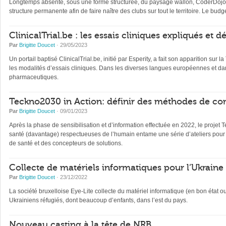
Longtemps absente, sous une forme structurée, du paysage wallon, CoderDojo, 
structure permanente afin de faire naître des clubs sur tout le territoire. Le b
ClinicalTrial.be : les essais cliniques expliqués et 
Par
Brigitte Doucet
· 29/05/2023
Un portail baptisé ClinicalTrial.be, initié par Esperity, a fait son apparition sur l
les modalités d’essais cliniques. Dans les diverses langues européennes et dan
pharmaceutiques.
Teckno2030 in Action: définir des méthodes de con
Par
Brigitte Doucet
· 09/01/2023
Après la phase de sensibilisation et d’information effectuée en 2022, le projet 
santé (davantage) respectueuses de l’humain entame une série d’ateliers pour 
de santé et des concepteurs de solutions.
Collecte de matériels informatiques pour l’Ukraine
Par
Brigitte Doucet
· 23/12/2022
La société bruxelloise Eye-Lite collecte du matériel informatique (en bon état 
Ukrainiens réfugiés, dont beaucoup d’enfants, dans l’est du pays.
Nouveau casting à la tête de NRB