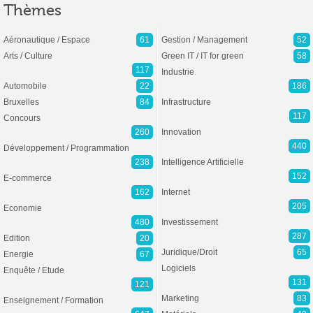
Thèmes
Aéronautique / Espace
61
Gestion / Management
52
Arts / Culture
Green IT / IT for green
58
117
Industrie
Automobile
22
186
Bruxelles
84
Infrastructure
117
Concours
260
Innovation
440
Développement / Programmation
238
Intelligence Artificielle
152
E-commerce
162
Internet
205
Economie
480
Investissement
287
Edition
20
Juridique/Droit
65
Energie
67
Logiciels
Enquête / Etude
131
121
Marketing
83
Enseignement / Formation