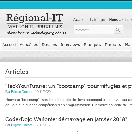
Accueil
L’équipe
Nous contacte
Accueil
Actualités
Dossiers
Interviews
Pratiques
Portraits
Hor
Articles
HackYourFuture: un “bootcamp” pour réfugiés et p
Par
Brigitte Doucet
· 10/11/2020
Nouveau “bootcamp” - session d’un mois de développement et de travail sur un pr
en Belgique sur des compétences en programmation. L’initiative est celle de l
CoderDojo Wallonie: démarrage en janvier 2018?
Par
Brigitte Doucet
· 17/11/2017