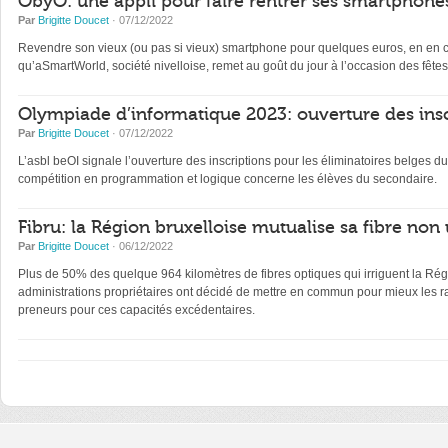
ObyO: une appli pour faire rentrer ses smartphones
Par
Brigitte Doucet
· 07/12/2022
Revendre son vieux (ou pas si vieux) smartphone pour quelques euros, en en con
qu’aSmartWorld, société nivelloise, remet au goût du jour à l’occasion des fêtes
Olympiade d’informatique 2023: ouverture des insc
Par
Brigitte Doucet
· 07/12/2022
L’asbl beOI signale l’ouverture des inscriptions pour les éliminatoires belge
compétition en programmation et logique concerne les élèves du secondaire.
Fibru: la Région bruxelloise mutualise sa fibre non 
Par
Brigitte Doucet
· 06/12/2022
Plus de 50% des quelque 964 kilomètres de fibres optiques qui irriguent la Régi
administrations propriétaires ont décidé de mettre en commun pour mieux les ra
preneurs pour ces capacités excédentaires.