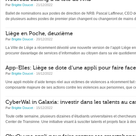
Par
Brigitte Doucet
· 21/12/2022
Ballet de nominations aux postes de direction de NRB. Pascal Laffineur, CEO depu
de plusieurs autres postes de premier plan changent ou changeront de mains d’
Liège en Poche, deuxième
Par
Brigitte Doucet
· 20/12/2022
La Ville de Liège a récemment dévoilé une nouvelle version de l’appli Liège en Po
procurer davantage de services d’information au citoyen dans sa vie quotidienne 
App-Elles: Liège se dote d’une appli pour faire fac
Par
Brigitte Doucet
· 16/12/2022
Une appli mobile d’aide temps réel aux victimes de violences a récemment fait s
composante majeure de ses actions contre les violences aux personnes, que ce
CyberWal in Galaxia: investir dans les talents au ca
Par
Brigitte Doucet
· 15/12/2022
Toute cette semaine, plusieurs dizaines d’étudiants universitaires et chercheur
Center de Transinne. Une initiative visant à susciter talents et projets face à des