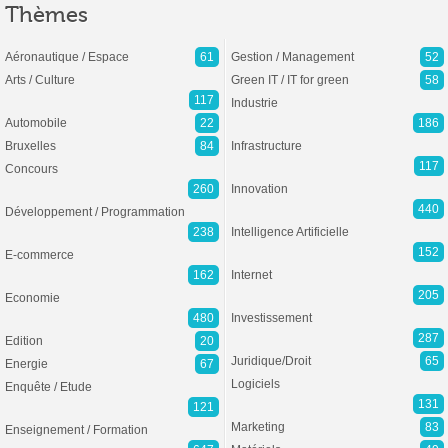
Thèmes
Aéronautique / Espace
61
Gestion / Management
52
Arts / Culture
Green IT / IT for green
58
117
Industrie
Automobile
22
186
Bruxelles
84
Infrastructure
117
Concours
260
Innovation
440
Développement / Programmation
238
Intelligence Artificielle
152
E-commerce
162
Internet
205
Economie
480
Investissement
287
Edition
20
Juridique/Droit
65
Energie
67
Logiciels
Enquête / Etude
131
121
Marketing
83
Enseignement / Formation