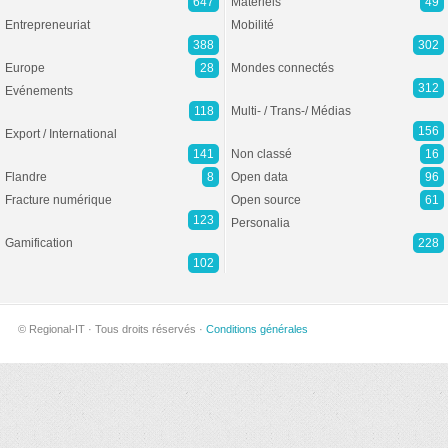
647
Matériels
49
Entrepreneuriat
Mobilité
388
302
Europe
28
Mondes connectés
312
Evénements
118
Multi- / Trans-/ Médias
156
Export / International
141
Non classé
16
Flandre
8
Open data
96
Fracture numérique
Open source
61
123
Personalia
Gamification
228
102
© Regional-IT · Tous droits réservés ·
Conditions générales