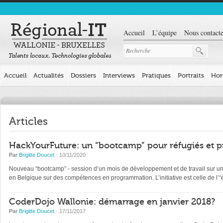
Accueil
L’équipe
Nous contacte
Accueil
Actualités
Dossiers
Interviews
Pratiques
Portraits
Hor
Articles
HackYourFuture: un “bootcamp” pour réfugiés et p
Par
Brigitte Doucet
· 10/11/2020
Nouveau “bootcamp” - session d’un mois de développement et de travail sur un pr
en Belgique sur des compétences en programmation. L’initiative est celle de l
CoderDojo Wallonie: démarrage en janvier 2018?
Par
Brigitte Doucet
· 17/11/2017