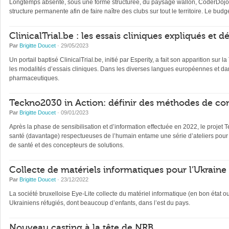
Longtemps absente, sous une forme structurée, du paysage wallon, CoderDojo, 
structure permanente afin de faire naître des clubs sur tout le territoire. Le b
ClinicalTrial.be : les essais cliniques expliqués et 
Par
Brigitte Doucet
· 29/05/2023
Un portail baptisé ClinicalTrial.be, initié par Esperity, a fait son apparition sur l
les modalités d’essais cliniques. Dans les diverses langues européennes et dan
pharmaceutiques.
Teckno2030 in Action: définir des méthodes de con
Par
Brigitte Doucet
· 09/01/2023
Après la phase de sensibilisation et d’information effectuée en 2022, le projet 
santé (davantage) respectueuses de l’humain entame une série d’ateliers pour 
de santé et des concepteurs de solutions.
Collecte de matériels informatiques pour l’Ukraine
Par
Brigitte Doucet
· 23/12/2022
La société bruxelloise Eye-Lite collecte du matériel informatique (en bon état 
Ukrainiens réfugiés, dont beaucoup d’enfants, dans l’est du pays.
Nouveau casting à la tête de NRB