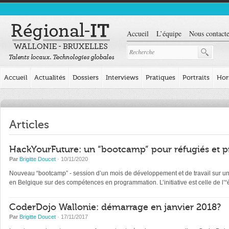
Accueil
L’équipe
Nous contacte
Accueil
Actualités
Dossiers
Interviews
Pratiques
Portraits
Hor
Articles
HackYourFuture: un “bootcamp” pour réfugiés et p
Par
Brigitte Doucet
· 10/11/2020
Nouveau “bootcamp” - session d’un mois de développement et de travail sur un pr
en Belgique sur des compétences en programmation. L’initiative est celle de l
CoderDojo Wallonie: démarrage en janvier 2018?
Par
Brigitte Doucet
· 17/11/2017