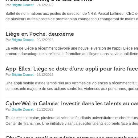
Par
Brigitte Doucet
· 21/12/2022
Ballet de nominations aux postes de direction de NRB. Pascal Laffineur, CEO depu
de plusieurs autres postes de premier plan changent ou changeront de mains d’
Liège en Poche, deuxième
Par
Brigitte Doucet
· 20/12/2022
La Ville de Liège a récemment dévoilé une nouvelle version de l’appli Liège en Po
procurer davantage de services d’information au citoyen dans sa vie quotidienne 
App-Elles: Liège se dote d’une appli pour faire fac
Par
Brigitte Doucet
· 16/12/2022
Une appli mobile d’aide temps réel aux victimes de violences a récemment fait s
composante majeure de ses actions contre les violences aux personnes, que ce
CyberWal in Galaxia: investir dans les talents au ca
Par
Brigitte Doucet
· 15/12/2022
Toute cette semaine, plusieurs dizaines d’étudiants universitaires et chercheur
Center de Transinne. Une initiative visant à susciter talents et projets face à des