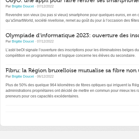
ObyO: une appli pour faire rentrer ses smartphones
Par
Brigitte Doucet
· 07/12/2022
Revendre son vieux (ou pas si vieux) smartphone pour quelques euros, en en con
qu’aSmartWorld, société nivelloise, remet au goût du jour à l’occasion des fêtes
Olympiade d’informatique 2023: ouverture des insc
Par
Brigitte Doucet
· 07/12/2022
L’asbl beOI signale l’ouverture des inscriptions pour les éliminatoires belge
compétition en programmation et logique concerne les élèves du secondaire.
Fibru: la Région bruxelloise mutualise sa fibre non 
Par
Brigitte Doucet
· 06/12/2022
Plus de 50% des quelque 964 kilomètres de fibres optiques qui irriguent la Régi
administrations propriétaires ont décidé de mettre en commun pour mieux les ra
preneurs pour ces capacités excédentaires.