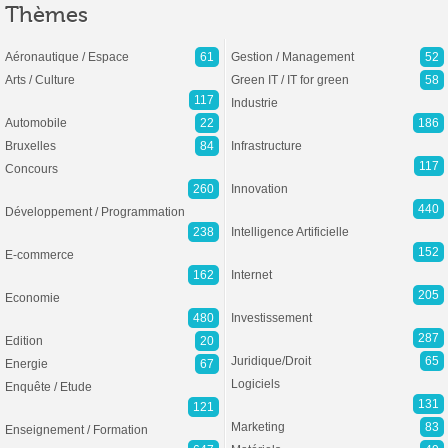
Thèmes
Aéronautique / Espace
61
Gestion / Management
52
Arts / Culture
Green IT / IT for green
58
117
Industrie
Automobile
22
186
Bruxelles
84
Infrastructure
117
Concours
260
Innovation
440
Développement / Programmation
238
Intelligence Artificielle
152
E-commerce
162
Internet
205
Economie
480
Investissement
287
Edition
20
Juridique/Droit
65
Energie
67
Logiciels
Enquête / Etude
131
121
Marketing
83
Enseignement / Formation