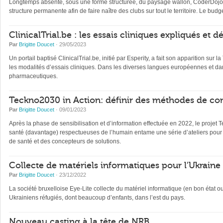
Longtemps absente, sous une forme structurée, du paysage wallon, CoderDojo, 
structure permanente afin de faire naître des clubs sur tout le territoire. Le b
ClinicalTrial.be : les essais cliniques expliqués et 
Par
Brigitte Doucet
· 29/05/2023
Un portail baptisé ClinicalTrial.be, initié par Esperity, a fait son apparition sur l
les modalités d’essais cliniques. Dans les diverses langues européennes et dan
pharmaceutiques.
Teckno2030 in Action: définir des méthodes de con
Par
Brigitte Doucet
· 09/01/2023
Après la phase de sensibilisation et d’information effectuée en 2022, le projet 
santé (davantage) respectueuses de l’humain entame une série d’ateliers pour 
de santé et des concepteurs de solutions.
Collecte de matériels informatiques pour l’Ukraine
Par
Brigitte Doucet
· 23/12/2022
La société bruxelloise Eye-Lite collecte du matériel informatique (en bon état 
Ukrainiens réfugiés, dont beaucoup d’enfants, dans l’est du pays.
Nouveau casting à la tête de NRB