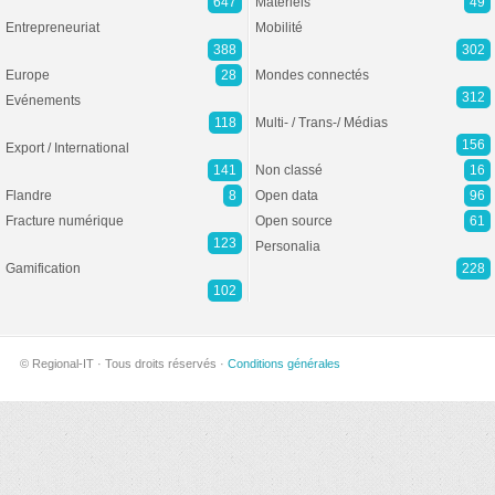
647
Matériels
49
Entrepreneuriat
Mobilité
388
302
Europe
28
Mondes connectés
312
Evénements
118
Multi- / Trans-/ Médias
156
Export / International
141
Non classé
16
Flandre
8
Open data
96
Fracture numérique
Open source
61
123
Personalia
Gamification
228
102
© Regional-IT · Tous droits réservés ·
Conditions générales