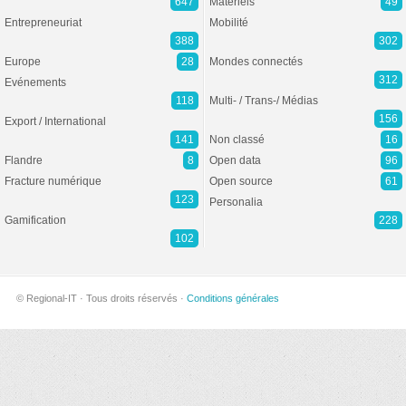
647
Matériels
49
Entrepreneuriat
Mobilité
388
302
Europe
28
Mondes connectés
312
Evénements
118
Multi- / Trans-/ Médias
156
Export / International
141
Non classé
16
Flandre
8
Open data
96
Fracture numérique
Open source
61
123
Personalia
Gamification
228
102
© Regional-IT · Tous droits réservés ·
Conditions générales