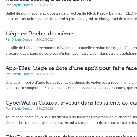
Par
Brigitte Doucet
· 21/12/2022
Ballet de nominations aux postes de direction de NRB. Pascal Laffineur, CEO depu
de plusieurs autres postes de premier plan changent ou changeront de mains d’
Liège en Poche, deuxième
Par
Brigitte Doucet
· 20/12/2022
La Ville de Liège a récemment dévoilé une nouvelle version de l’appli Liège en Po
procurer davantage de services d’information au citoyen dans sa vie quotidienne 
App-Elles: Liège se dote d’une appli pour faire fac
Par
Brigitte Doucet
· 16/12/2022
Une appli mobile d’aide temps réel aux victimes de violences a récemment fait s
composante majeure de ses actions contre les violences aux personnes, que ce
CyberWal in Galaxia: investir dans les talents au ca
Par
Brigitte Doucet
· 15/12/2022
Toute cette semaine, plusieurs dizaines d’étudiants universitaires et chercheur
Center de Transinne. Une initiative visant à susciter talents et projets face à des