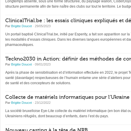
Longtemps absente, sous une forme structurée, du paysage wallon, CoderDojo, 
structure permanente afin de faire naître des clubs sur tout le territoire. Le b
ClinicalTrial.be : les essais cliniques expliqués et 
Par
Brigitte Doucet
· 29/05/2023
Un portail baptisé ClinicalTrial.be, initié par Esperity, a fait son apparition sur l
les modalités d’essais cliniques. Dans les diverses langues européennes et dan
pharmaceutiques.
Teckno2030 in Action: définir des méthodes de con
Par
Brigitte Doucet
· 09/01/2023
Après la phase de sensibilisation et d’information effectuée en 2022, le projet 
santé (davantage) respectueuses de l’humain entame une série d’ateliers pour 
de santé et des concepteurs de solutions.
Collecte de matériels informatiques pour l’Ukraine
Par
Brigitte Doucet
· 23/12/2022
La société bruxelloise Eye-Lite collecte du matériel informatique (en bon état 
Ukrainiens réfugiés, dont beaucoup d’enfants, dans l’est du pays.
Nouveau casting à la tête de NRB