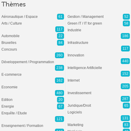
Thèmes
Aéronautique / Espace
61
Gestion / Management
52
Arts / Culture
Green IT / IT for green
58
117
Industrie
Automobile
22
186
Bruxelles
84
Infrastructure
117
Concours
260
Innovation
440
Développement / Programmation
238
Intelligence Artificielle
152
E-commerce
162
Internet
205
Economie
480
Investissement
287
Edition
20
Juridique/Droit
65
Energie
67
Logiciels
Enquête / Etude
131
121
Marketing
83
Enseignement / Formation