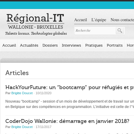
Accueil
L’équipe
Nous contacte
Accueil
Actualités
Dossiers
Interviews
Pratiques
Portraits
Hor
Articles
HackYourFuture: un “bootcamp” pour réfugiés et p
Par
Brigitte Doucet
· 10/11/2020
Nouveau “bootcamp” - session d’un mois de développement et de travail sur un pr
en Belgique sur des compétences en programmation. L’initiative est celle de l
CoderDojo Wallonie: démarrage en janvier 2018?
Par
Brigitte Doucet
· 17/11/2017