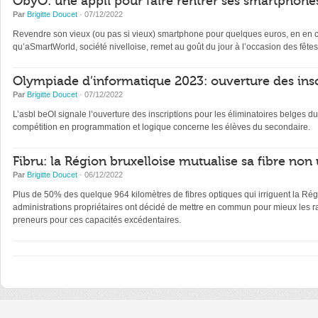
ObyO: une appli pour faire rentrer ses smartphones
Par
Brigitte Doucet
· 07/12/2022
Revendre son vieux (ou pas si vieux) smartphone pour quelques euros, en en con
qu’aSmartWorld, société nivelloise, remet au goût du jour à l’occasion des fêtes
Olympiade d’informatique 2023: ouverture des insc
Par
Brigitte Doucet
· 07/12/2022
L’asbl beOI signale l’ouverture des inscriptions pour les éliminatoires belge
compétition en programmation et logique concerne les élèves du secondaire.
Fibru: la Région bruxelloise mutualise sa fibre non 
Par
Brigitte Doucet
· 06/12/2022
Plus de 50% des quelque 964 kilomètres de fibres optiques qui irriguent la Régi
administrations propriétaires ont décidé de mettre en commun pour mieux les ra
preneurs pour ces capacités excédentaires.