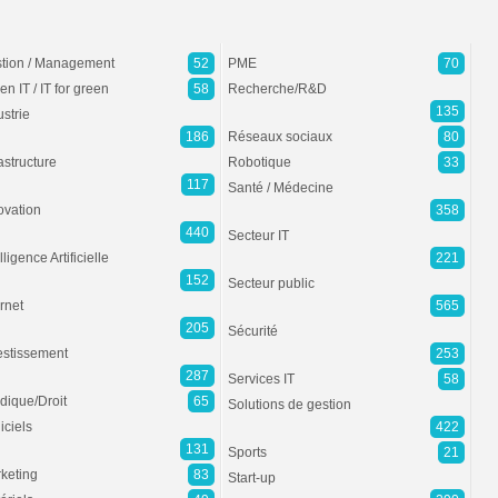
tion / Management
52
PME
70
en IT / IT for green
58
Recherche/R&D
135
ustrie
186
Réseaux sociaux
80
rastructure
Robotique
33
117
Santé / Médecine
ovation
358
440
Secteur IT
lligence Artificielle
221
152
Secteur public
ernet
565
205
Sécurité
estissement
253
287
Services IT
58
idique/Droit
65
Solutions de gestion
iciels
422
131
Sports
21
keting
83
Start-up