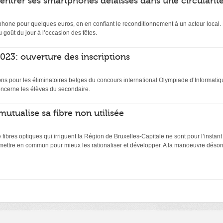
rentrer ses smartphones délaissés dans une circularit
hone pour quelques euros, en en confiant le reconditionnement à un acteur local. D
 goût du jour à l’occasion des fêtes.
23: ouverture des inscriptions
ptions pour les éliminatoires belges du concours international Olympiade d’Inform
ncerne les élèves du secondaire.
mutualise sa fibre non utilisée
ibres optiques qui irriguent la Région de Bruxelles-Capitale ne sont pour l’instant
 mettre en commun pour mieux les rationaliser et développer. A la manoeuvre désor