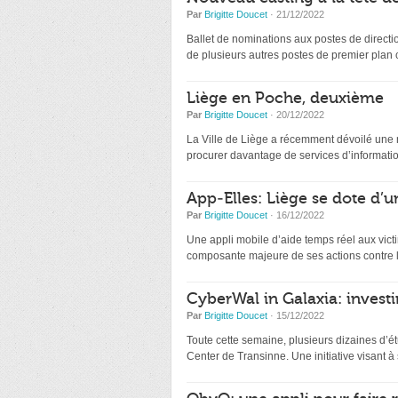
Par
Brigitte Doucet
· 21/12/2022
Ballet de nominations aux postes de directio
de plusieurs autres postes de premier plan
Liège en Poche, deuxième
Par
Brigitte Doucet
· 20/12/2022
La Ville de Liège a récemment dévoilé une nou
procurer davantage de services d’information
App-Elles: Liège se dote d’u
Par
Brigitte Doucet
· 16/12/2022
Une appli mobile d’aide temps réel aux victi
composante majeure de ses actions contre l
CyberWal in Galaxia: investir
Par
Brigitte Doucet
· 15/12/2022
Toute cette semaine, plusieurs dizaines d’ét
Center de Transinne. Une initiative visant à s