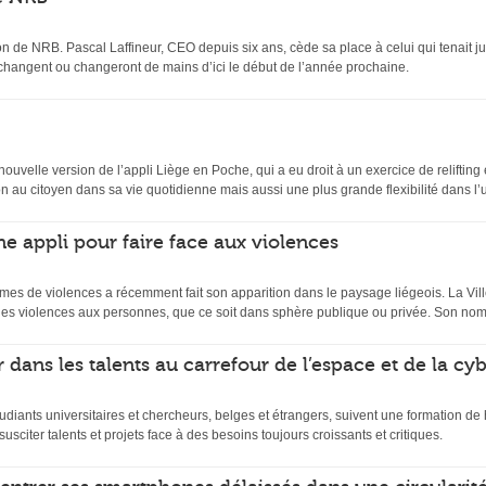
n de NRB. Pascal Laffineur, CEO depuis six ans, cède sa place à celui qui tenait ju
 changent ou changeront de mains d’ici le début de l’année prochaine.
velle version de l’appli Liège en Poche, qui a eu droit à un exercice de relifting et
 au citoyen dans sa vie quotidienne mais aussi une plus grande flexibilité dans l’uti
ne appli pour faire face aux violences
mes de violences a récemment fait son apparition dans le paysage liégeois. La Ville
es violences aux personnes, que ce soit dans sphère publique ou privée. Son nom
 dans les talents au carrefour de l’espace et de la cy
udiants universitaires et chercheurs, belges et étrangers, suivent une formation d
usciter talents et projets face à des besoins toujours croissants et critiques.