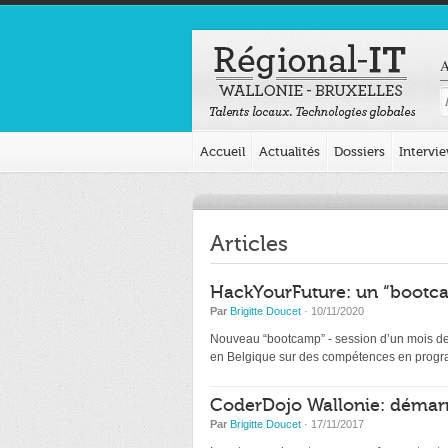
A
Accueil
Actualités
Dossiers
Intervi
Articles
HackYourFuture: un “bootca
Par
Brigitte Doucet
· 10/11/2020
Nouveau “bootcamp” - session d’un mois de d
en Belgique sur des compétences en programm
CoderDojo Wallonie: démarr
Par
Brigitte Doucet
· 17/11/2017