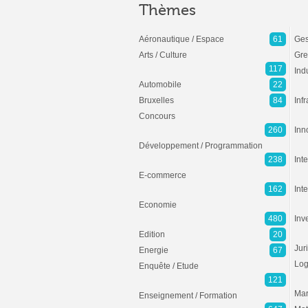
Thèmes
Aéronautique / Espace
61
Ges
Arts / Culture
Gre
117
Ind
Automobile
22
Bruxelles
84
Inf
Concours
260
Inn
Développement / Programmation
238
Inte
E-commerce
162
Int
Economie
480
Inv
Edition
20
Jur
Energie
67
Log
Enquête / Etude
121
Mar
Enseignement / Formation