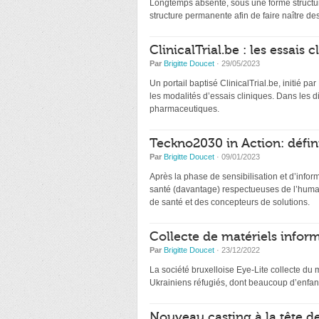
Longtemps absente, sous une forme structur
structure permanente afin de faire naître de
ClinicalTrial.be : les essais
Par
Brigitte Doucet
· 29/05/2023
Un portail baptisé ClinicalTrial.be, initié par
les modalités d’essais cliniques. Dans les 
pharmaceutiques.
Teckno2030 in Action: défin
Par
Brigitte Doucet
· 09/01/2023
Après la phase de sensibilisation et d’infor
santé (davantage) respectueuses de l’humai
de santé et des concepteurs de solutions.
Collecte de matériels inform
Par
Brigitte Doucet
· 23/12/2022
La société bruxelloise Eye-Lite collecte du 
Ukrainiens réfugiés, dont beaucoup d’enfant
Nouveau casting à la tête d