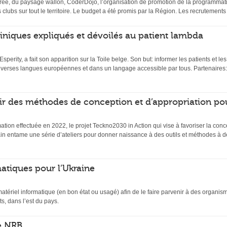
ée, du paysage wallon, CoderDojo, l’organisation de promotion de la programmati
s clubs sur tout le territoire. Le budget a été promis par la Région. Les recrutemen
 cliniques expliqués et dévoilés au patient lambda
 Esperity, a fait son apparition sur la Toile belge. Son but: informer les patients et l
diverses langues européennes et dans un langage accessible par tous. Partenaires:
ir des méthodes de conception et d’appropriation po
mation effectuée en 2022, le projet Teckno2030 in Action qui vise à favoriser la conc
n entame une série d’ateliers pour donner naissance à des outils et méthodes à de
atiques pour l’Ukraine
matériel informatique (en bon état ou usagé) afin de le faire parvenir à des organi
s, dans l’est du pays.
e NRB