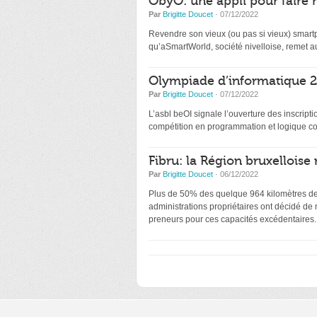
ObyO: une appli pour faire 
Par
Brigitte Doucet
· 07/12/2022
Revendre son vieux (ou pas si vieux) smartp
qu’aSmartWorld, société nivelloise, remet au
Olympiade d’informatique 20
Par
Brigitte Doucet
· 07/12/2022
L’asbl beOI signale l’ouverture des inscri
compétition en programmation et logique co
Fibru: la Région bruxelloise 
Par
Brigitte Doucet
· 06/12/2022
Plus de 50% des quelque 964 kilomètres de f
administrations propriétaires ont décidé de
preneurs pour ces capacités excédentaires.