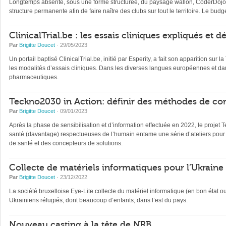
Longtemps absente, sous une forme structurée, du paysage wallon, CoderDojo, 
structure permanente afin de faire naître des clubs sur tout le territoire. Le b
ClinicalTrial.be : les essais cliniques expliqués et 
Par
Brigitte Doucet
· 29/05/2023
Un portail baptisé ClinicalTrial.be, initié par Esperity, a fait son apparition sur l
les modalités d’essais cliniques. Dans les diverses langues européennes et dan
pharmaceutiques.
Teckno2030 in Action: définir des méthodes de con
Par
Brigitte Doucet
· 09/01/2023
Après la phase de sensibilisation et d’information effectuée en 2022, le projet 
santé (davantage) respectueuses de l’humain entame une série d’ateliers pour 
de santé et des concepteurs de solutions.
Collecte de matériels informatiques pour l’Ukraine
Par
Brigitte Doucet
· 23/12/2022
La société bruxelloise Eye-Lite collecte du matériel informatique (en bon état 
Ukrainiens réfugiés, dont beaucoup d’enfants, dans l’est du pays.
Nouveau casting à la tête de NRB