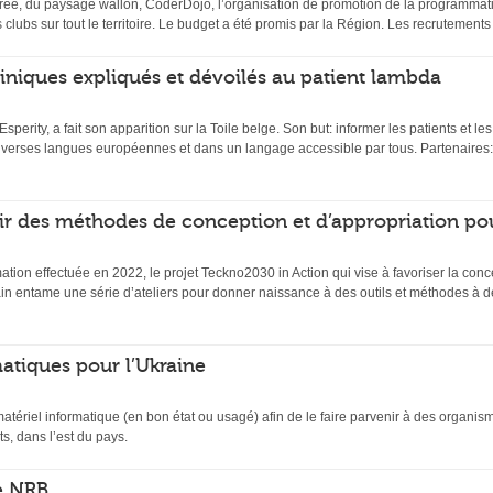
ée, du paysage wallon, CoderDojo, l’organisation de promotion de la programmati
s clubs sur tout le territoire. Le budget a été promis par la Région. Les recrutemen
 cliniques expliqués et dévoilés au patient lambda
 Esperity, a fait son apparition sur la Toile belge. Son but: informer les patients et l
diverses langues européennes et dans un langage accessible par tous. Partenaires:
ir des méthodes de conception et d’appropriation po
mation effectuée en 2022, le projet Teckno2030 in Action qui vise à favoriser la conc
n entame une série d’ateliers pour donner naissance à des outils et méthodes à de
atiques pour l’Ukraine
matériel informatique (en bon état ou usagé) afin de le faire parvenir à des organi
s, dans l’est du pays.
e NRB