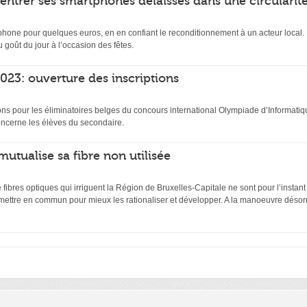
rentrer ses smartphones délaissés dans une circularit
hone pour quelques euros, en en confiant le reconditionnement à un acteur local. D
 goût du jour à l’occasion des fêtes.
23: ouverture des inscriptions
ptions pour les éliminatoires belges du concours international Olympiade d’Inform
ncerne les élèves du secondaire.
mutualise sa fibre non utilisée
ibres optiques qui irriguent la Région de Bruxelles-Capitale ne sont pour l’instant
 mettre en commun pour mieux les rationaliser et développer. A la manoeuvre désor