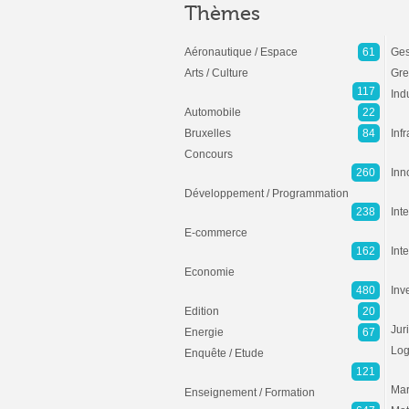
Thèmes
Aéronautique / Espace
61
Ges
Arts / Culture
Gre
117
Ind
Automobile
22
Bruxelles
84
Inf
Concours
260
Inn
Développement / Programmation
238
Inte
E-commerce
162
Int
Economie
480
Inv
Edition
20
Jur
Energie
67
Log
Enquête / Etude
121
Mar
Enseignement / Formation