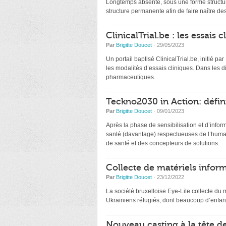
Longtemps absente, sous une forme structur
structure permanente afin de faire naître de
ClinicalTrial.be : les essais
Par
Brigitte Doucet
· 29/05/2023
Un portail baptisé ClinicalTrial.be, initié par
les modalités d’essais cliniques. Dans les 
pharmaceutiques.
Teckno2030 in Action: défin
Par
Brigitte Doucet
· 09/01/2023
Après la phase de sensibilisation et d’infor
santé (davantage) respectueuses de l’humai
de santé et des concepteurs de solutions.
Collecte de matériels inform
Par
Brigitte Doucet
· 23/12/2022
La société bruxelloise Eye-Lite collecte du 
Ukrainiens réfugiés, dont beaucoup d’enfant
Nouveau casting à la tête d