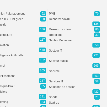
tion / Management
52
PME
70
en IT / IT for green
58
Recherche/R&D
135
ustrie
186
Réseaux sociaux
80
rastructure
Robotique
33
117
Santé / Médecine
ovation
358
440
Secteur IT
lligence Artificielle
221
152
Secteur public
ernet
565
205
Sécurité
estissement
253
287
Services IT
58
idique/Droit
65
Solutions de gestion
iciels
422
131
Sports
21
keting
83
Start-up