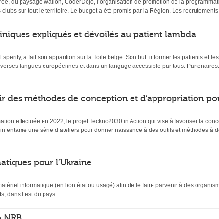
ée, du paysage wallon, CoderDojo, l’organisation de promotion de la programmati
s clubs sur tout le territoire. Le budget a été promis par la Région. Les recrutemen
 cliniques expliqués et dévoilés au patient lambda
 Esperity, a fait son apparition sur la Toile belge. Son but: informer les patients et l
diverses langues européennes et dans un langage accessible par tous. Partenaires:
ir des méthodes de conception et d’appropriation po
mation effectuée en 2022, le projet Teckno2030 in Action qui vise à favoriser la conc
n entame une série d’ateliers pour donner naissance à des outils et méthodes à de
atiques pour l’Ukraine
matériel informatique (en bon état ou usagé) afin de le faire parvenir à des organi
s, dans l’est du pays.
e NRB