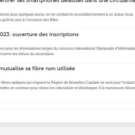
rentrer ses smartphones délaissés dans une circularit
hone pour quelques euros, en en confiant le reconditionnement à un acteur local. D
 goût du jour à l’occasion des fêtes.
23: ouverture des inscriptions
ptions pour les éliminatoires belges du concours international Olympiade d’Inform
ncerne les élèves du secondaire.
mutualise sa fibre non utilisée
ibres optiques qui irriguent la Région de Bruxelles-Capitale ne sont pour l’instant
 mettre en commun pour mieux les rationaliser et développer. A la manoeuvre désor