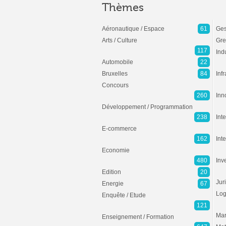
Thèmes
Aéronautique / Espace
61
Ges
Arts / Culture
Gre
117
Ind
Automobile
22
Bruxelles
84
Inf
Concours
260
Inn
Développement / Programmation
238
Inte
E-commerce
162
Int
Economie
480
Inv
Edition
20
Jur
Energie
67
Log
Enquête / Etude
121
Mar
Enseignement / Formation