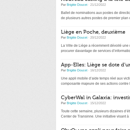
Par
Brigitte Doucet
· 21/12/2022
Ballet de nominations aux postes de directio
de plusieurs autres postes de premier plan
Liège en Poche, deuxième
Par
Brigitte Doucet
· 20/12/2022
La Ville de Liège a récemment dévoilé une nou
procurer davantage de services d’information
App-Elles: Liège se dote d’u
Par
Brigitte Doucet
· 16/12/2022
Une appli mobile d’aide temps réel aux victi
composante majeure de ses actions contre l
CyberWal in Galaxia: investir
Par
Brigitte Doucet
· 15/12/2022
Toute cette semaine, plusieurs dizaines d’ét
Center de Transinne. Une initiative visant à s