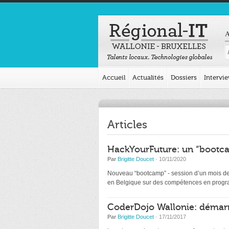
A
Accueil
Actualités
Dossiers
Intervi
Articles
HackYourFuture: un “bootca
Par
Brigitte Doucet
· 10/11/2020
Nouveau “bootcamp” - session d’un mois de d
en Belgique sur des compétences en programm
CoderDojo Wallonie: démarr
Par
Brigitte Doucet
· 17/11/2017