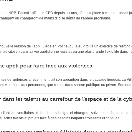
n de NRB. Pascal Laffineur, CEO depuis six ans, cède sa place à celui qui tenait ju
 changent ou changeront de mains d’ici le début de l’année prochaine.
velle version de l’appli Liège en Poche, qui a eu droit à un exercice de relifting et
 au citoyen dans sa vie quotidienne mais aussi une plus grande flexibilité dans l’uti
ne appli pour faire face aux violences
mes de violences a récemment fait son apparition dans le paysage liégeois. La Ville
es violences aux personnes, que ce soit dans sphère publique ou privée. Son nom
 dans les talents au carrefour de l’espace et de la cy
udiants universitaires et chercheurs, belges et étrangers, suivent une formation d
usciter talents et projets face à des besoins toujours croissants et critiques.