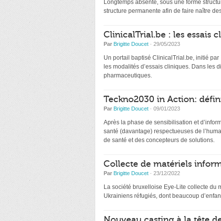
Longtemps absente, sous une forme structur
structure permanente afin de faire naître de
ClinicalTrial.be : les essais
Par
Brigitte Doucet
· 29/05/2023
Un portail baptisé ClinicalTrial.be, initié par
les modalités d’essais cliniques. Dans les 
pharmaceutiques.
Teckno2030 in Action: défin
Par
Brigitte Doucet
· 09/01/2023
Après la phase de sensibilisation et d’infor
santé (davantage) respectueuses de l’humai
de santé et des concepteurs de solutions.
Collecte de matériels inform
Par
Brigitte Doucet
· 23/12/2022
La société bruxelloise Eye-Lite collecte du 
Ukrainiens réfugiés, dont beaucoup d’enfant
Nouveau casting à la tête d