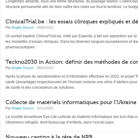
Longtemps absente, sous une forme structurée, du paysage wallon, CoderDojo, 
structure permanente afin de faire naître des clubs sur tout le territoire. Le b
ClinicalTrial.be : les essais cliniques expliqués et 
Par
Brigitte Doucet
· 29/05/2023
Un portail baptisé ClinicalTrial.be, initié par Esperity, a fait son apparition sur l
les modalités d’essais cliniques. Dans les diverses langues européennes et dan
pharmaceutiques.
Teckno2030 in Action: définir des méthodes de con
Par
Brigitte Doucet
· 09/01/2023
Après la phase de sensibilisation et d’information effectuée en 2022, le projet 
santé (davantage) respectueuses de l’humain entame une série d’ateliers pour 
de santé et des concepteurs de solutions.
Collecte de matériels informatiques pour l’Ukraine
Par
Brigitte Doucet
· 23/12/2022
La société bruxelloise Eye-Lite collecte du matériel informatique (en bon état 
Ukrainiens réfugiés, dont beaucoup d’enfants, dans l’est du pays.
Nouveau casting à la tête de NRB