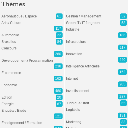
Thèmes
Aéronautique / Espace
61
Gestion / Management
52
Arts / Culture
Green IT / IT for green
58
117
Industrie
Automobile
22
186
Bruxelles
84
Infrastructure
117
Concours
260
Innovation
440
Développement / Programmation
238
Intelligence Artificielle
152
E-commerce
162
Internet
205
Economie
480
Investissement
287
Edition
20
Juridique/Droit
65
Energie
67
Logiciels
Enquête / Etude
131
121
Marketing
83
Enseignement / Formation