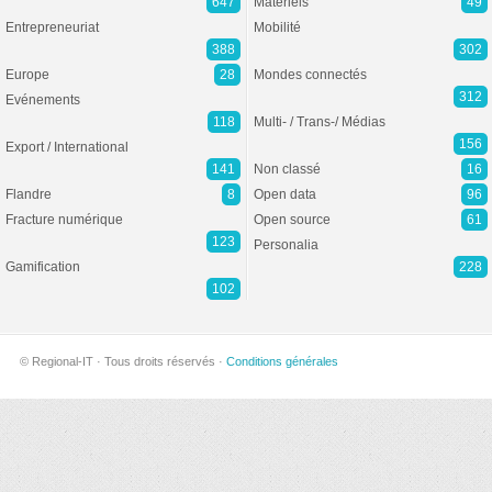
647
Matériels
49
Entrepreneuriat
Mobilité
388
302
Europe
28
Mondes connectés
312
Evénements
118
Multi- / Trans-/ Médias
156
Export / International
141
Non classé
16
Flandre
8
Open data
96
Fracture numérique
Open source
61
123
Personalia
Gamification
228
102
© Regional-IT · Tous droits réservés ·
Conditions générales