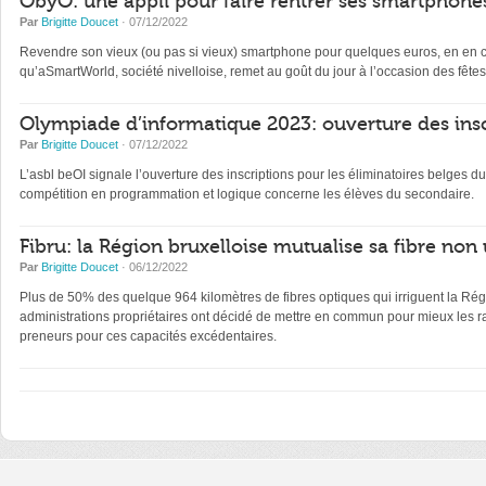
ObyO: une appli pour faire rentrer ses smartphones
Par
Brigitte Doucet
· 07/12/2022
Revendre son vieux (ou pas si vieux) smartphone pour quelques euros, en en con
qu’aSmartWorld, société nivelloise, remet au goût du jour à l’occasion des fêtes
Olympiade d’informatique 2023: ouverture des insc
Par
Brigitte Doucet
· 07/12/2022
L’asbl beOI signale l’ouverture des inscriptions pour les éliminatoires belge
compétition en programmation et logique concerne les élèves du secondaire.
Fibru: la Région bruxelloise mutualise sa fibre non 
Par
Brigitte Doucet
· 06/12/2022
Plus de 50% des quelque 964 kilomètres de fibres optiques qui irriguent la Régi
administrations propriétaires ont décidé de mettre en commun pour mieux les ra
preneurs pour ces capacités excédentaires.