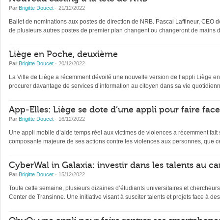
Par
Brigitte Doucet
· 21/12/2022
Ballet de nominations aux postes de direction de NRB. Pascal Laffineur, CEO depu
de plusieurs autres postes de premier plan changent ou changeront de mains d’
Liège en Poche, deuxième
Par
Brigitte Doucet
· 20/12/2022
La Ville de Liège a récemment dévoilé une nouvelle version de l’appli Liège en Po
procurer davantage de services d’information au citoyen dans sa vie quotidienne 
App-Elles: Liège se dote d’une appli pour faire fac
Par
Brigitte Doucet
· 16/12/2022
Une appli mobile d’aide temps réel aux victimes de violences a récemment fait s
composante majeure de ses actions contre les violences aux personnes, que ce
CyberWal in Galaxia: investir dans les talents au ca
Par
Brigitte Doucet
· 15/12/2022
Toute cette semaine, plusieurs dizaines d’étudiants universitaires et chercheur
Center de Transinne. Une initiative visant à susciter talents et projets face à des