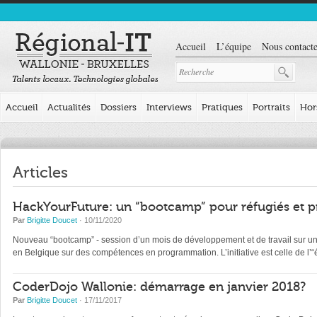
Accueil
L’équipe
Nous contacte
Accueil
Actualités
Dossiers
Interviews
Pratiques
Portraits
Hor
Articles
HackYourFuture: un “bootcamp” pour réfugiés et p
Par
Brigitte Doucet
· 10/11/2020
Nouveau “bootcamp” - session d’un mois de développement et de travail sur un pr
en Belgique sur des compétences en programmation. L’initiative est celle de l
CoderDojo Wallonie: démarrage en janvier 2018?
Par
Brigitte Doucet
· 17/11/2017