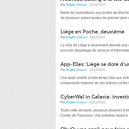
Par
Brigitte Doucet
· 21/12/2022
Ballet de nominations aux postes de directio
de plusieurs autres postes de premier plan
Liège en Poche, deuxième
Par
Brigitte Doucet
· 20/12/2022
La Ville de Liège a récemment dévoilé une nou
procurer davantage de services d’information
App-Elles: Liège se dote d’u
Par
Brigitte Doucet
· 16/12/2022
Une appli mobile d’aide temps réel aux victi
composante majeure de ses actions contre l
CyberWal in Galaxia: investir
Par
Brigitte Doucet
· 15/12/2022
Toute cette semaine, plusieurs dizaines d’ét
Center de Transinne. Une initiative visant à s