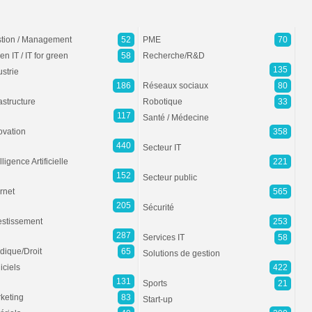
tion / Management
52
PME
70
en IT / IT for green
58
Recherche/R&D
135
ustrie
186
Réseaux sociaux
80
rastructure
Robotique
33
117
Santé / Médecine
ovation
358
440
Secteur IT
lligence Artificielle
221
152
Secteur public
ernet
565
205
Sécurité
estissement
253
287
Services IT
58
idique/Droit
65
Solutions de gestion
iciels
422
131
Sports
21
keting
83
Start-up