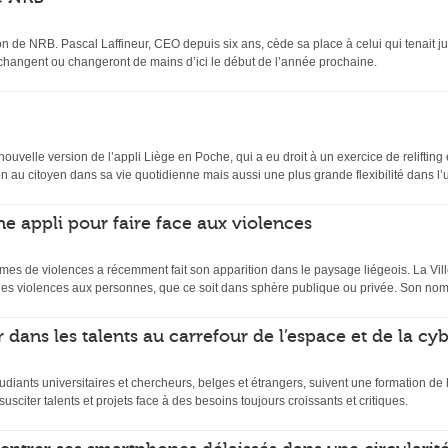
n de NRB. Pascal Laffineur, CEO depuis six ans, cède sa place à celui qui tenait ju
 changent ou changeront de mains d’ici le début de l’année prochaine.
velle version de l’appli Liège en Poche, qui a eu droit à un exercice de relifting et
 au citoyen dans sa vie quotidienne mais aussi une plus grande flexibilité dans l’uti
ne appli pour faire face aux violences
mes de violences a récemment fait son apparition dans le paysage liégeois. La Ville
es violences aux personnes, que ce soit dans sphère publique ou privée. Son nom
 dans les talents au carrefour de l’espace et de la cy
udiants universitaires et chercheurs, belges et étrangers, suivent une formation d
usciter talents et projets face à des besoins toujours croissants et critiques.