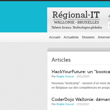
A
Accueil
Actualités
Dossiers
Intervi
Articles
HackYourFuture: un “bootca
Par
Brigitte Doucet
· 10/11/2020
Nouveau “bootcamp” - session d’un mois de d
en Belgique sur des compétences en programm
CoderDojo Wallonie: démarr
Par
Brigitte Doucet
· 17/11/2017