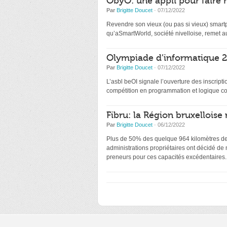
ObyO: une appli pour faire 
Par
Brigitte Doucet
· 07/12/2022
Revendre son vieux (ou pas si vieux) smartp
qu’aSmartWorld, société nivelloise, remet au
Olympiade d’informatique 20
Par
Brigitte Doucet
· 07/12/2022
L’asbl beOI signale l’ouverture des inscri
compétition en programmation et logique co
Fibru: la Région bruxelloise 
Par
Brigitte Doucet
· 06/12/2022
Plus de 50% des quelque 964 kilomètres de f
administrations propriétaires ont décidé de
preneurs pour ces capacités excédentaires.