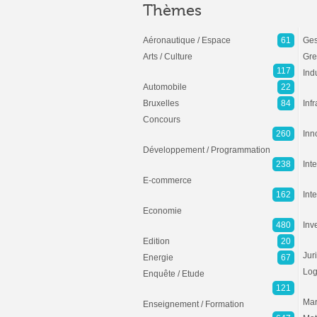
Thèmes
Aéronautique / Espace
61
Ges
Arts / Culture
Gre
117
Ind
Automobile
22
Bruxelles
84
Inf
Concours
260
Inn
Développement / Programmation
238
Inte
E-commerce
162
Int
Economie
480
Inv
Edition
20
Jur
Energie
67
Log
Enquête / Etude
121
Mar
Enseignement / Formation