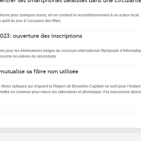
rentrer ses smartphones délaissés dans une circularit
hone pour quelques euros, en en confiant le reconditionnement à un acteur local. D
 goût du jour à l’occasion des fêtes.
23: ouverture des inscriptions
ptions pour les éliminatoires belges du concours international Olympiade d’Inform
ncerne les élèves du secondaire.
mutualise sa fibre non utilisée
ibres optiques qui irriguent la Région de Bruxelles-Capitale ne sont pour l’instant
 mettre en commun pour mieux les rationaliser et développer. A la manoeuvre désor