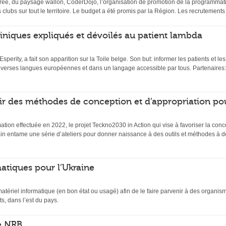
ée, du paysage wallon, CoderDojo, l’organisation de promotion de la programmati
s clubs sur tout le territoire. Le budget a été promis par la Région. Les recrutemen
 cliniques expliqués et dévoilés au patient lambda
 Esperity, a fait son apparition sur la Toile belge. Son but: informer les patients et l
diverses langues européennes et dans un langage accessible par tous. Partenaires:
ir des méthodes de conception et d’appropriation po
mation effectuée en 2022, le projet Teckno2030 in Action qui vise à favoriser la conc
n entame une série d’ateliers pour donner naissance à des outils et méthodes à de
atiques pour l’Ukraine
matériel informatique (en bon état ou usagé) afin de le faire parvenir à des organi
s, dans l’est du pays.
e NRB