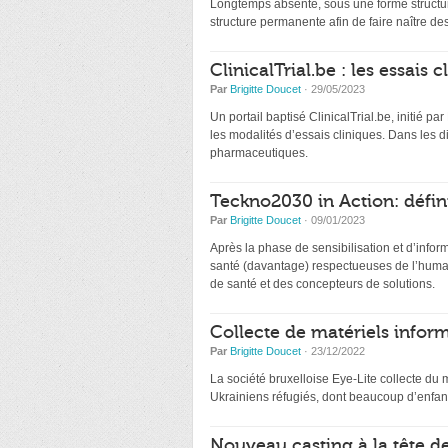
Longtemps absente, sous une forme structur
structure permanente afin de faire naître de
ClinicalTrial.be : les essais
Par
Brigitte Doucet
· 29/05/2023
Un portail baptisé ClinicalTrial.be, initié par
les modalités d’essais cliniques. Dans les 
pharmaceutiques.
Teckno2030 in Action: défin
Par
Brigitte Doucet
· 09/01/2023
Après la phase de sensibilisation et d’infor
santé (davantage) respectueuses de l’humai
de santé et des concepteurs de solutions.
Collecte de matériels inform
Par
Brigitte Doucet
· 23/12/2022
La société bruxelloise Eye-Lite collecte du 
Ukrainiens réfugiés, dont beaucoup d’enfant
Nouveau casting à la tête d