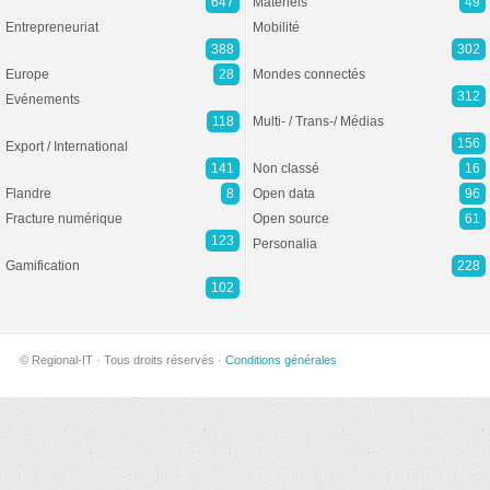
647
Matériels
49
Entrepreneuriat
Mobilité
388
302
Europe
28
Mondes connectés
312
Evénements
118
Multi- / Trans-/ Médias
156
Export / International
141
Non classé
16
Flandre
8
Open data
96
Fracture numérique
Open source
61
123
Personalia
Gamification
228
102
© Regional-IT · Tous droits réservés ·
Conditions générales