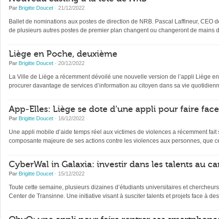
Par
Brigitte Doucet
· 21/12/2022
Ballet de nominations aux postes de direction de NRB. Pascal Laffineur, CEO depu
de plusieurs autres postes de premier plan changent ou changeront de mains d’
Liège en Poche, deuxième
Par
Brigitte Doucet
· 20/12/2022
La Ville de Liège a récemment dévoilé une nouvelle version de l’appli Liège en Po
procurer davantage de services d’information au citoyen dans sa vie quotidienne 
App-Elles: Liège se dote d’une appli pour faire fac
Par
Brigitte Doucet
· 16/12/2022
Une appli mobile d’aide temps réel aux victimes de violences a récemment fait s
composante majeure de ses actions contre les violences aux personnes, que ce
CyberWal in Galaxia: investir dans les talents au ca
Par
Brigitte Doucet
· 15/12/2022
Toute cette semaine, plusieurs dizaines d’étudiants universitaires et chercheur
Center de Transinne. Une initiative visant à susciter talents et projets face à des