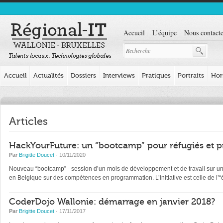
Accueil
L’équipe
Nous contacte
Accueil
Actualités
Dossiers
Interviews
Pratiques
Portraits
Hor
Articles
HackYourFuture: un “bootcamp” pour réfugiés et p
Par
Brigitte Doucet
· 10/11/2020
Nouveau “bootcamp” - session d’un mois de développement et de travail sur un pr
en Belgique sur des compétences en programmation. L’initiative est celle de l
CoderDojo Wallonie: démarrage en janvier 2018?
Par
Brigitte Doucet
· 17/11/2017