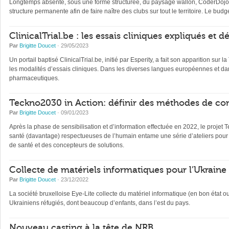
Longtemps absente, sous une forme structurée, du paysage wallon, CoderDojo, 
structure permanente afin de faire naître des clubs sur tout le territoire. Le b
ClinicalTrial.be : les essais cliniques expliqués et 
Par
Brigitte Doucet
· 29/05/2023
Un portail baptisé ClinicalTrial.be, initié par Esperity, a fait son apparition sur l
les modalités d’essais cliniques. Dans les diverses langues européennes et dan
pharmaceutiques.
Teckno2030 in Action: définir des méthodes de con
Par
Brigitte Doucet
· 09/01/2023
Après la phase de sensibilisation et d’information effectuée en 2022, le projet 
santé (davantage) respectueuses de l’humain entame une série d’ateliers pour 
de santé et des concepteurs de solutions.
Collecte de matériels informatiques pour l’Ukraine
Par
Brigitte Doucet
· 23/12/2022
La société bruxelloise Eye-Lite collecte du matériel informatique (en bon état 
Ukrainiens réfugiés, dont beaucoup d’enfants, dans l’est du pays.
Nouveau casting à la tête de NRB