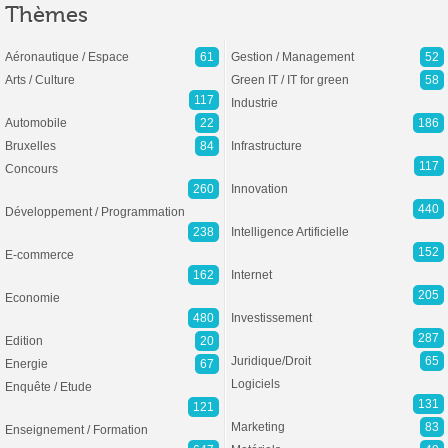
Thèmes
Aéronautique / Espace
61
Gestion / Management
52
Arts / Culture
Green IT / IT for green
58
117
Industrie
Automobile
22
186
Bruxelles
84
Infrastructure
117
Concours
260
Innovation
440
Développement / Programmation
238
Intelligence Artificielle
152
E-commerce
162
Internet
205
Economie
480
Investissement
287
Edition
20
Juridique/Droit
65
Energie
67
Logiciels
Enquête / Etude
131
121
Marketing
83
Enseignement / Formation