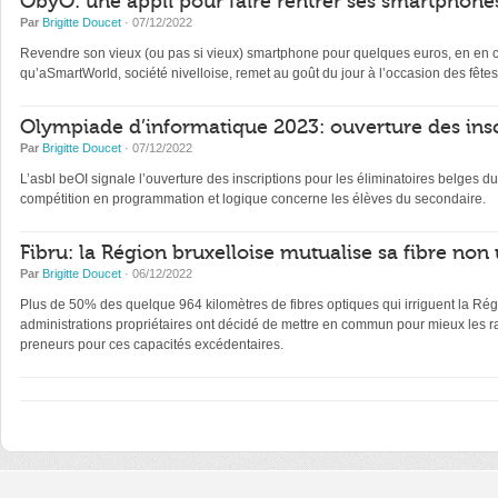
ObyO: une appli pour faire rentrer ses smartphones
Par
Brigitte Doucet
· 07/12/2022
Revendre son vieux (ou pas si vieux) smartphone pour quelques euros, en en con
qu’aSmartWorld, société nivelloise, remet au goût du jour à l’occasion des fêtes
Olympiade d’informatique 2023: ouverture des insc
Par
Brigitte Doucet
· 07/12/2022
L’asbl beOI signale l’ouverture des inscriptions pour les éliminatoires belge
compétition en programmation et logique concerne les élèves du secondaire.
Fibru: la Région bruxelloise mutualise sa fibre non 
Par
Brigitte Doucet
· 06/12/2022
Plus de 50% des quelque 964 kilomètres de fibres optiques qui irriguent la Régi
administrations propriétaires ont décidé de mettre en commun pour mieux les ra
preneurs pour ces capacités excédentaires.