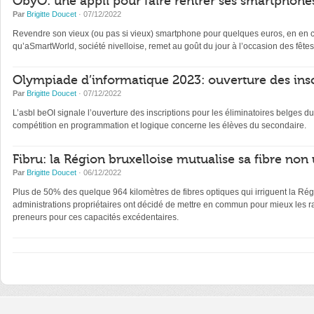
ObyO: une appli pour faire rentrer ses smartphones
Par
Brigitte Doucet
· 07/12/2022
Revendre son vieux (ou pas si vieux) smartphone pour quelques euros, en en con
qu’aSmartWorld, société nivelloise, remet au goût du jour à l’occasion des fêtes
Olympiade d’informatique 2023: ouverture des insc
Par
Brigitte Doucet
· 07/12/2022
L’asbl beOI signale l’ouverture des inscriptions pour les éliminatoires belge
compétition en programmation et logique concerne les élèves du secondaire.
Fibru: la Région bruxelloise mutualise sa fibre non 
Par
Brigitte Doucet
· 06/12/2022
Plus de 50% des quelque 964 kilomètres de fibres optiques qui irriguent la Régi
administrations propriétaires ont décidé de mettre en commun pour mieux les ra
preneurs pour ces capacités excédentaires.