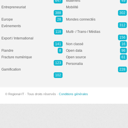
647
Matériels
49
Entrepreneuriat
Mobilité
388
302
Europe
28
Mondes connectés
312
Evénements
118
Multi- / Trans-/ Médias
156
Export / International
141
Non classé
16
Flandre
8
Open data
96
Fracture numérique
Open source
61
123
Personalia
Gamification
228
102
© Regional-IT · Tous droits réservés ·
Conditions générales