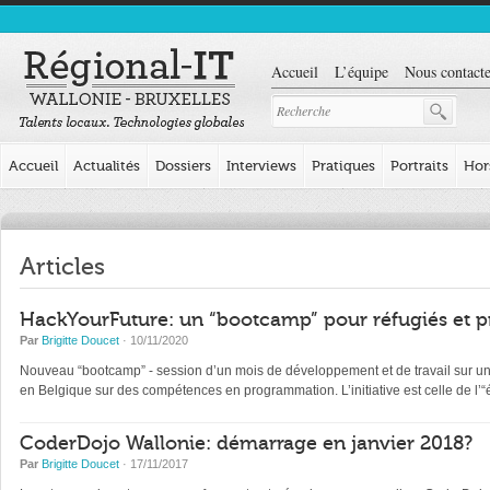
Accueil
L’équipe
Nous contacte
Accueil
Actualités
Dossiers
Interviews
Pratiques
Portraits
Hor
Articles
HackYourFuture: un “bootcamp” pour réfugiés et p
Par
Brigitte Doucet
· 10/11/2020
Nouveau “bootcamp” - session d’un mois de développement et de travail sur un pr
en Belgique sur des compétences en programmation. L’initiative est celle de l
CoderDojo Wallonie: démarrage en janvier 2018?
Par
Brigitte Doucet
· 17/11/2017