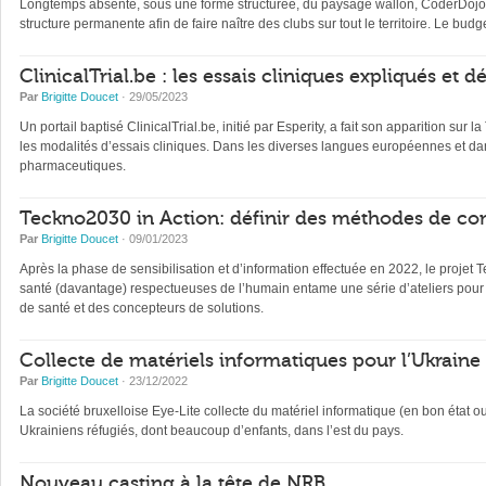
Longtemps absente, sous une forme structurée, du paysage wallon, CoderDojo, 
structure permanente afin de faire naître des clubs sur tout le territoire. Le b
ClinicalTrial.be : les essais cliniques expliqués et 
Par
Brigitte Doucet
· 29/05/2023
Un portail baptisé ClinicalTrial.be, initié par Esperity, a fait son apparition sur l
les modalités d’essais cliniques. Dans les diverses langues européennes et dan
pharmaceutiques.
Teckno2030 in Action: définir des méthodes de con
Par
Brigitte Doucet
· 09/01/2023
Après la phase de sensibilisation et d’information effectuée en 2022, le projet 
santé (davantage) respectueuses de l’humain entame une série d’ateliers pour 
de santé et des concepteurs de solutions.
Collecte de matériels informatiques pour l’Ukraine
Par
Brigitte Doucet
· 23/12/2022
La société bruxelloise Eye-Lite collecte du matériel informatique (en bon état 
Ukrainiens réfugiés, dont beaucoup d’enfants, dans l’est du pays.
Nouveau casting à la tête de NRB