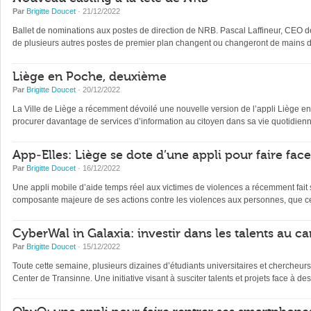
Par
Brigitte Doucet
· 21/12/2022
Ballet de nominations aux postes de direction de NRB. Pascal Laffineur, CEO depu
de plusieurs autres postes de premier plan changent ou changeront de mains d’
Liège en Poche, deuxième
Par
Brigitte Doucet
· 20/12/2022
La Ville de Liège a récemment dévoilé une nouvelle version de l’appli Liège en Po
procurer davantage de services d’information au citoyen dans sa vie quotidienne 
App-Elles: Liège se dote d’une appli pour faire fac
Par
Brigitte Doucet
· 16/12/2022
Une appli mobile d’aide temps réel aux victimes de violences a récemment fait s
composante majeure de ses actions contre les violences aux personnes, que ce
CyberWal in Galaxia: investir dans les talents au ca
Par
Brigitte Doucet
· 15/12/2022
Toute cette semaine, plusieurs dizaines d’étudiants universitaires et chercheur
Center de Transinne. Une initiative visant à susciter talents et projets face à des