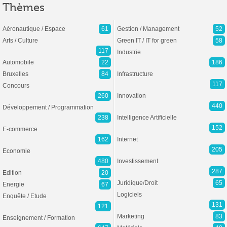
Thèmes
Aéronautique / Espace
61
Gestion / Management
52
Arts / Culture
Green IT / IT for green
58
117
Industrie
Automobile
22
186
Bruxelles
84
Infrastructure
117
Concours
260
Innovation
440
Développement / Programmation
238
Intelligence Artificielle
152
E-commerce
162
Internet
205
Economie
480
Investissement
287
Edition
20
Juridique/Droit
65
Energie
67
Logiciels
Enquête / Etude
131
121
Marketing
83
Enseignement / Formation