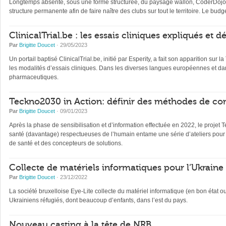
Longtemps absente, sous une forme structurée, du paysage wallon, CoderDojo, 
structure permanente afin de faire naître des clubs sur tout le territoire. Le b
ClinicalTrial.be : les essais cliniques expliqués et 
Par
Brigitte Doucet
· 29/05/2023
Un portail baptisé ClinicalTrial.be, initié par Esperity, a fait son apparition sur l
les modalités d’essais cliniques. Dans les diverses langues européennes et dan
pharmaceutiques.
Teckno2030 in Action: définir des méthodes de con
Par
Brigitte Doucet
· 09/01/2023
Après la phase de sensibilisation et d’information effectuée en 2022, le projet 
santé (davantage) respectueuses de l’humain entame une série d’ateliers pour 
de santé et des concepteurs de solutions.
Collecte de matériels informatiques pour l’Ukraine
Par
Brigitte Doucet
· 23/12/2022
La société bruxelloise Eye-Lite collecte du matériel informatique (en bon état 
Ukrainiens réfugiés, dont beaucoup d’enfants, dans l’est du pays.
Nouveau casting à la tête de NRB