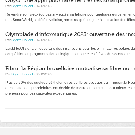
ObyO: une appli pour faire rentrer ses smartphones
Par
Brigitte Doucet
· 07/12/2022
Revendre son vieux (ou pas si vieux) smartphone pour quelques euros, en en con
qu’aSmartWorld, société nivelloise, remet au goût du jour à l’occasion des fêtes
Olympiade d’informatique 2023: ouverture des insc
Par
Brigitte Doucet
· 07/12/2022
L’asbl beOI signale l’ouverture des inscriptions pour les éliminatoires belge
compétition en programmation et logique concerne les élèves du secondaire.
Fibru: la Région bruxelloise mutualise sa fibre non 
Par
Brigitte Doucet
· 06/12/2022
Plus de 50% des quelque 964 kilomètres de fibres optiques qui irriguent la Régi
administrations propriétaires ont décidé de mettre en commun pour mieux les ra
preneurs pour ces capacités excédentaires.