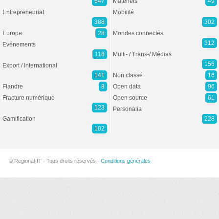
647
Matériels
49
Entrepreneuriat
Mobilité
388
302
Europe
28
Mondes connectés
312
Evénements
118
Multi- / Trans-/ Médias
156
Export / International
141
Non classé
16
Flandre
8
Open data
96
Fracture numérique
Open source
61
123
Personalia
Gamification
228
102
© Regional-IT · Tous droits réservés ·
Conditions générales