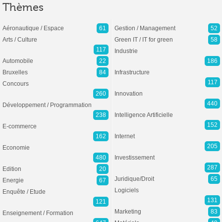
Thèmes
Aéronautique / Espace
61
Gestion / Management
52
Arts / Culture
Green IT / IT for green
58
117
Industrie
Automobile
22
186
Bruxelles
84
Infrastructure
117
Concours
260
Innovation
440
Développement / Programmation
238
Intelligence Artificielle
152
E-commerce
162
Internet
205
Economie
480
Investissement
287
Edition
20
Juridique/Droit
65
Energie
67
Logiciels
Enquête / Etude
131
121
Marketing
83
Enseignement / Formation