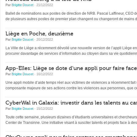
Par
Brigitte Doucet
· 21/12/2022
Ballet de nominations aux postes de direction de NRB. Pascal Laffineur, CEO depu
de plusieurs autres postes de premier plan changent ou changeront de mains d’
Liège en Poche, deuxième
Par
Brigitte Doucet
· 20/12/2022
La Ville de Liège a récemment dévoilé une nouvelle version de l’appli Liège en Po
procurer davantage de services d’information au citoyen dans sa vie quotidienne 
App-Elles: Liège se dote d’une appli pour faire fac
Par
Brigitte Doucet
· 16/12/2022
Une appli mobile d’aide temps réel aux victimes de violences a récemment fait s
composante majeure de ses actions contre les violences aux personnes, que ce
CyberWal in Galaxia: investir dans les talents au ca
Par
Brigitte Doucet
· 15/12/2022
Toute cette semaine, plusieurs dizaines d’étudiants universitaires et chercheur
Center de Transinne. Une initiative visant à susciter talents et projets face à des