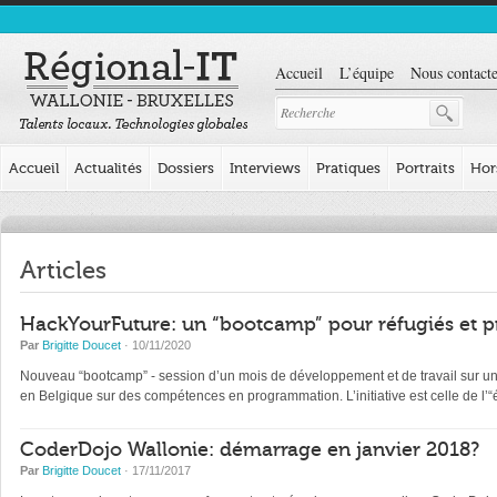
Accueil
L’équipe
Nous contacte
Accueil
Actualités
Dossiers
Interviews
Pratiques
Portraits
Hor
Articles
HackYourFuture: un “bootcamp” pour réfugiés et p
Par
Brigitte Doucet
· 10/11/2020
Nouveau “bootcamp” - session d’un mois de développement et de travail sur un pr
en Belgique sur des compétences en programmation. L’initiative est celle de l
CoderDojo Wallonie: démarrage en janvier 2018?
Par
Brigitte Doucet
· 17/11/2017