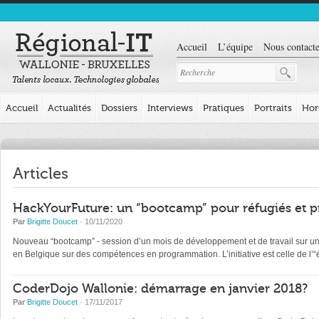
Accueil
L’équipe
Nous contacte
Accueil
Actualités
Dossiers
Interviews
Pratiques
Portraits
Hor
Articles
HackYourFuture: un “bootcamp” pour réfugiés et p
Par
Brigitte Doucet
· 10/11/2020
Nouveau “bootcamp” - session d’un mois de développement et de travail sur un pr
en Belgique sur des compétences en programmation. L’initiative est celle de l
CoderDojo Wallonie: démarrage en janvier 2018?
Par
Brigitte Doucet
· 17/11/2017