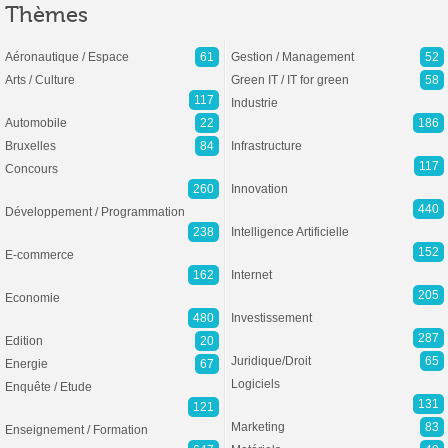
Thèmes
Aéronautique / Espace
61
Gestion / Management
52
Arts / Culture
Green IT / IT for green
58
117
Industrie
Automobile
22
186
Bruxelles
84
Infrastructure
117
Concours
260
Innovation
440
Développement / Programmation
238
Intelligence Artificielle
152
E-commerce
162
Internet
205
Economie
480
Investissement
287
Edition
20
Juridique/Droit
65
Energie
67
Logiciels
Enquête / Etude
131
121
Marketing
83
Enseignement / Formation