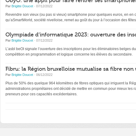
ObyO: une appli pour faire rentrer ses smartphones
Par
Brigitte Doucet
· 07/12/2022
Revendre son vieux (ou pas si vieux) smartphone pour quelques euros, en en con
qu’aSmartWorld, société nivelloise, remet au goût du jour à l’occasion des fêtes
Olympiade d’informatique 2023: ouverture des insc
Par
Brigitte Doucet
· 07/12/2022
L’asbl beOI signale l’ouverture des inscriptions pour les éliminatoires belge
compétition en programmation et logique concerne les élèves du secondaire.
Fibru: la Région bruxelloise mutualise sa fibre non 
Par
Brigitte Doucet
· 06/12/2022
Plus de 50% des quelque 964 kilomètres de fibres optiques qui irriguent la Régi
administrations propriétaires ont décidé de mettre en commun pour mieux les ra
preneurs pour ces capacités excédentaires.