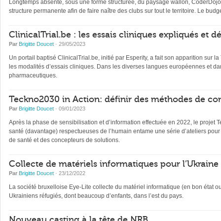
Longtemps absente, sous une forme structurée, du paysage wallon, CoderDojo, 
structure permanente afin de faire naître des clubs sur tout le territoire. Le b
ClinicalTrial.be : les essais cliniques expliqués et 
Par
Brigitte Doucet
· 29/05/2023
Un portail baptisé ClinicalTrial.be, initié par Esperity, a fait son apparition sur l
les modalités d’essais cliniques. Dans les diverses langues européennes et dan
pharmaceutiques.
Teckno2030 in Action: définir des méthodes de con
Par
Brigitte Doucet
· 09/01/2023
Après la phase de sensibilisation et d’information effectuée en 2022, le projet 
santé (davantage) respectueuses de l’humain entame une série d’ateliers pour 
de santé et des concepteurs de solutions.
Collecte de matériels informatiques pour l’Ukraine
Par
Brigitte Doucet
· 23/12/2022
La société bruxelloise Eye-Lite collecte du matériel informatique (en bon état 
Ukrainiens réfugiés, dont beaucoup d’enfants, dans l’est du pays.
Nouveau casting à la tête de NRB