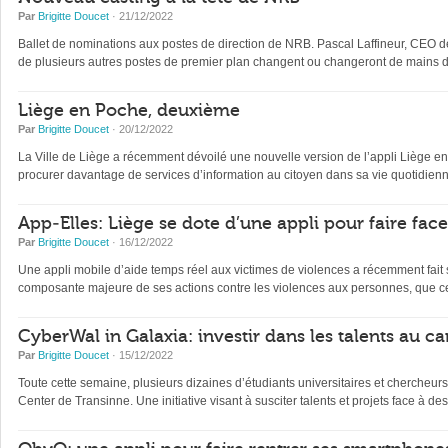
Par
Brigitte Doucet
· 21/12/2022
Ballet de nominations aux postes de direction de NRB. Pascal Laffineur, CEO depu
de plusieurs autres postes de premier plan changent ou changeront de mains d’
Liège en Poche, deuxième
Par
Brigitte Doucet
· 20/12/2022
La Ville de Liège a récemment dévoilé une nouvelle version de l’appli Liège en Po
procurer davantage de services d’information au citoyen dans sa vie quotidienne 
App-Elles: Liège se dote d’une appli pour faire fac
Par
Brigitte Doucet
· 16/12/2022
Une appli mobile d’aide temps réel aux victimes de violences a récemment fait s
composante majeure de ses actions contre les violences aux personnes, que ce
CyberWal in Galaxia: investir dans les talents au ca
Par
Brigitte Doucet
· 15/12/2022
Toute cette semaine, plusieurs dizaines d’étudiants universitaires et chercheur
Center de Transinne. Une initiative visant à susciter talents et projets face à des