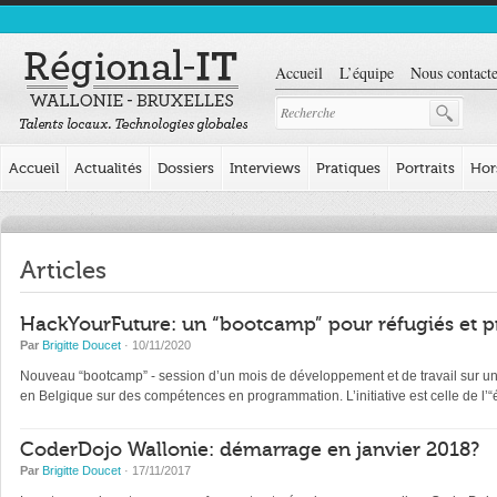
Accueil
L’équipe
Nous contacte
Accueil
Actualités
Dossiers
Interviews
Pratiques
Portraits
Hor
Articles
HackYourFuture: un “bootcamp” pour réfugiés et p
Par
Brigitte Doucet
· 10/11/2020
Nouveau “bootcamp” - session d’un mois de développement et de travail sur un pr
en Belgique sur des compétences en programmation. L’initiative est celle de l
CoderDojo Wallonie: démarrage en janvier 2018?
Par
Brigitte Doucet
· 17/11/2017