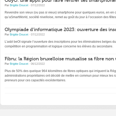
ObyO: une appli pour faire rentrer ses smartphones
Par
Brigitte Doucet
· 07/12/2022
Revendre son vieux (ou pas si vieux) smartphone pour quelques euros, en en con
qu’aSmartWorld, société nivelloise, remet au goût du jour à l’occasion des fêtes
Olympiade d’informatique 2023: ouverture des insc
Par
Brigitte Doucet
· 07/12/2022
L’asbl beOI signale l’ouverture des inscriptions pour les éliminatoires belge
compétition en programmation et logique concerne les élèves du secondaire.
Fibru: la Région bruxelloise mutualise sa fibre non 
Par
Brigitte Doucet
· 06/12/2022
Plus de 50% des quelque 964 kilomètres de fibres optiques qui irriguent la Régi
administrations propriétaires ont décidé de mettre en commun pour mieux les ra
preneurs pour ces capacités excédentaires.