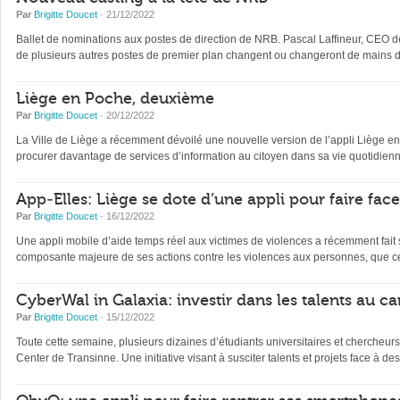
Par
Brigitte Doucet
· 21/12/2022
Ballet de nominations aux postes de direction de NRB. Pascal Laffineur, CEO depu
de plusieurs autres postes de premier plan changent ou changeront de mains d’
Liège en Poche, deuxième
Par
Brigitte Doucet
· 20/12/2022
La Ville de Liège a récemment dévoilé une nouvelle version de l’appli Liège en Po
procurer davantage de services d’information au citoyen dans sa vie quotidienne 
App-Elles: Liège se dote d’une appli pour faire fac
Par
Brigitte Doucet
· 16/12/2022
Une appli mobile d’aide temps réel aux victimes de violences a récemment fait s
composante majeure de ses actions contre les violences aux personnes, que ce
CyberWal in Galaxia: investir dans les talents au ca
Par
Brigitte Doucet
· 15/12/2022
Toute cette semaine, plusieurs dizaines d’étudiants universitaires et chercheur
Center de Transinne. Une initiative visant à susciter talents et projets face à des