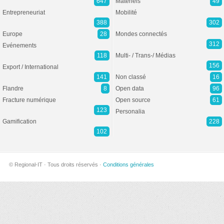
647
Matériels
49
Entrepreneuriat
Mobilité
388
302
Europe
28
Mondes connectés
312
Evénements
118
Multi- / Trans-/ Médias
156
Export / International
141
Non classé
16
Flandre
8
Open data
96
Fracture numérique
Open source
61
123
Personalia
Gamification
228
102
© Regional-IT · Tous droits réservés ·
Conditions générales