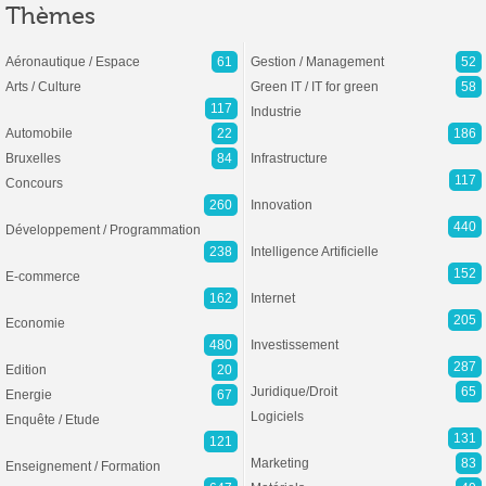
Thèmes
Aéronautique / Espace
61
Gestion / Management
52
Arts / Culture
Green IT / IT for green
58
117
Industrie
Automobile
22
186
Bruxelles
84
Infrastructure
117
Concours
260
Innovation
440
Développement / Programmation
238
Intelligence Artificielle
152
E-commerce
162
Internet
205
Economie
480
Investissement
287
Edition
20
Juridique/Droit
65
Energie
67
Logiciels
Enquête / Etude
131
121
Marketing
83
Enseignement / Formation