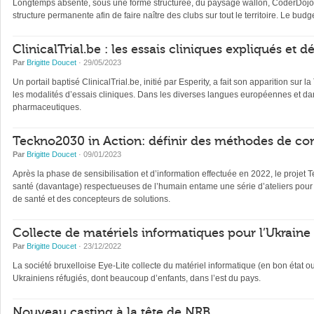
Longtemps absente, sous une forme structurée, du paysage wallon, CoderDojo, 
structure permanente afin de faire naître des clubs sur tout le territoire. Le b
ClinicalTrial.be : les essais cliniques expliqués et 
Par
Brigitte Doucet
· 29/05/2023
Un portail baptisé ClinicalTrial.be, initié par Esperity, a fait son apparition sur l
les modalités d’essais cliniques. Dans les diverses langues européennes et dan
pharmaceutiques.
Teckno2030 in Action: définir des méthodes de con
Par
Brigitte Doucet
· 09/01/2023
Après la phase de sensibilisation et d’information effectuée en 2022, le projet 
santé (davantage) respectueuses de l’humain entame une série d’ateliers pour 
de santé et des concepteurs de solutions.
Collecte de matériels informatiques pour l’Ukraine
Par
Brigitte Doucet
· 23/12/2022
La société bruxelloise Eye-Lite collecte du matériel informatique (en bon état 
Ukrainiens réfugiés, dont beaucoup d’enfants, dans l’est du pays.
Nouveau casting à la tête de NRB