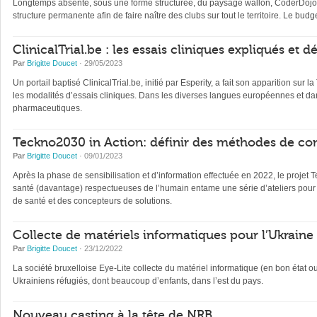
Longtemps absente, sous une forme structurée, du paysage wallon, CoderDojo, 
structure permanente afin de faire naître des clubs sur tout le territoire. Le b
ClinicalTrial.be : les essais cliniques expliqués et 
Par
Brigitte Doucet
· 29/05/2023
Un portail baptisé ClinicalTrial.be, initié par Esperity, a fait son apparition sur l
les modalités d’essais cliniques. Dans les diverses langues européennes et dan
pharmaceutiques.
Teckno2030 in Action: définir des méthodes de con
Par
Brigitte Doucet
· 09/01/2023
Après la phase de sensibilisation et d’information effectuée en 2022, le projet 
santé (davantage) respectueuses de l’humain entame une série d’ateliers pour 
de santé et des concepteurs de solutions.
Collecte de matériels informatiques pour l’Ukraine
Par
Brigitte Doucet
· 23/12/2022
La société bruxelloise Eye-Lite collecte du matériel informatique (en bon état 
Ukrainiens réfugiés, dont beaucoup d’enfants, dans l’est du pays.
Nouveau casting à la tête de NRB