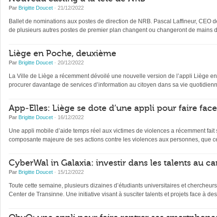
Par
Brigitte Doucet
· 21/12/2022
Ballet de nominations aux postes de direction de NRB. Pascal Laffineur, CEO depu
de plusieurs autres postes de premier plan changent ou changeront de mains d’
Liège en Poche, deuxième
Par
Brigitte Doucet
· 20/12/2022
La Ville de Liège a récemment dévoilé une nouvelle version de l’appli Liège en Po
procurer davantage de services d’information au citoyen dans sa vie quotidienne 
App-Elles: Liège se dote d’une appli pour faire fac
Par
Brigitte Doucet
· 16/12/2022
Une appli mobile d’aide temps réel aux victimes de violences a récemment fait s
composante majeure de ses actions contre les violences aux personnes, que ce
CyberWal in Galaxia: investir dans les talents au ca
Par
Brigitte Doucet
· 15/12/2022
Toute cette semaine, plusieurs dizaines d’étudiants universitaires et chercheur
Center de Transinne. Une initiative visant à susciter talents et projets face à des