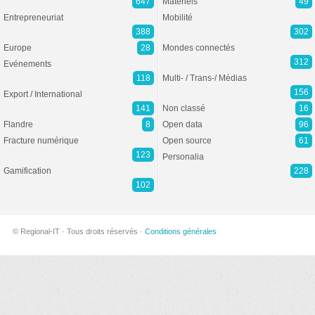
647
Matériels
49
Entrepreneuriat
Mobilité
388
302
Europe
28
Mondes connectés
312
Evénements
118
Multi- / Trans-/ Médias
156
Export / International
141
Non classé
16
Flandre
8
Open data
96
Fracture numérique
Open source
61
123
Personalia
Gamification
228
102
© Regional-IT · Tous droits réservés ·
Conditions générales