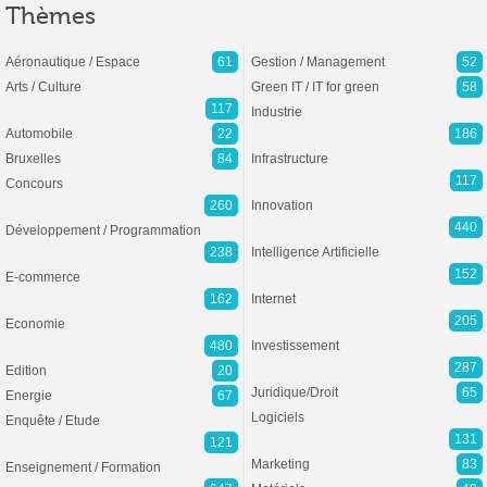
Thèmes
Aéronautique / Espace
61
Gestion / Management
52
Arts / Culture
Green IT / IT for green
58
117
Industrie
Automobile
22
186
Bruxelles
84
Infrastructure
117
Concours
260
Innovation
440
Développement / Programmation
238
Intelligence Artificielle
152
E-commerce
162
Internet
205
Economie
480
Investissement
287
Edition
20
Juridique/Droit
65
Energie
67
Logiciels
Enquête / Etude
131
121
Marketing
83
Enseignement / Formation