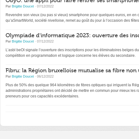
ObyO: une appli pour faire rentrer ses smartphones
Par
Brigitte Doucet
· 07/12/2022
Revendre son vieux (ou pas si vieux) smartphone pour quelques euros, en en con
qu’aSmartWorld, société nivelloise, remet au goût du jour à l’occasion des fêtes
Olympiade d’informatique 2023: ouverture des insc
Par
Brigitte Doucet
· 07/12/2022
L’asbl beOI signale l’ouverture des inscriptions pour les éliminatoires belge
compétition en programmation et logique concerne les élèves du secondaire.
Fibru: la Région bruxelloise mutualise sa fibre non 
Par
Brigitte Doucet
· 06/12/2022
Plus de 50% des quelque 964 kilomètres de fibres optiques qui irriguent la Régi
administrations propriétaires ont décidé de mettre en commun pour mieux les ra
preneurs pour ces capacités excédentaires.