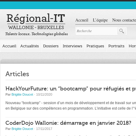
Accueil
L’équipe
Nous contacte
Accueil
Actualités
Dossiers
Interviews
Pratiques
Portraits
Hor
Articles
HackYourFuture: un “bootcamp” pour réfugiés et p
Par
Brigitte Doucet
· 10/11/2020
Nouveau “bootcamp” - session d’un mois de développement et de travail sur un pr
en Belgique sur des compétences en programmation. L’initiative est celle de l
CoderDojo Wallonie: démarrage en janvier 2018?
Par
Brigitte Doucet
· 17/11/2017