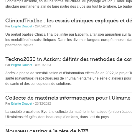
Longtemps absente, sous une forme structurée, du paysage wallon, CoderDojo, 
structure permanente afin de faire naître des clubs sur tout le territoire. Le b
ClinicalTrial.be : les essais cliniques expliqués et 
Par
Brigitte Doucet
· 29/05/2023
Un portail baptisé ClinicalTrial.be, initié par Esperity, a fait son apparition sur l
les modalités d’essais cliniques. Dans les diverses langues européennes et dan
pharmaceutiques.
Teckno2030 in Action: définir des méthodes de con
Par
Brigitte Doucet
· 09/01/2023
Après la phase de sensibilisation et d’information effectuée en 2022, le projet 
santé (davantage) respectueuses de l’humain entame une série d’ateliers pour 
de santé et des concepteurs de solutions.
Collecte de matériels informatiques pour l’Ukraine
Par
Brigitte Doucet
· 23/12/2022
La société bruxelloise Eye-Lite collecte du matériel informatique (en bon état 
Ukrainiens réfugiés, dont beaucoup d’enfants, dans l’est du pays.
Nouveau casting à la tête de NRB