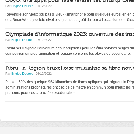
ObyO: une appli pour faire rentrer ses smartphones
Par
Brigitte Doucet
· 07/12/2022
Revendre son vieux (ou pas si vieux) smartphone pour quelques euros, en en con
qu’aSmartWorld, société nivelloise, remet au goût du jour à l’occasion des fêtes
Olympiade d’informatique 2023: ouverture des insc
Par
Brigitte Doucet
· 07/12/2022
L’asbl beOI signale l’ouverture des inscriptions pour les éliminatoires belge
compétition en programmation et logique concerne les élèves du secondaire.
Fibru: la Région bruxelloise mutualise sa fibre non 
Par
Brigitte Doucet
· 06/12/2022
Plus de 50% des quelque 964 kilomètres de fibres optiques qui irriguent la Régi
administrations propriétaires ont décidé de mettre en commun pour mieux les ra
preneurs pour ces capacités excédentaires.