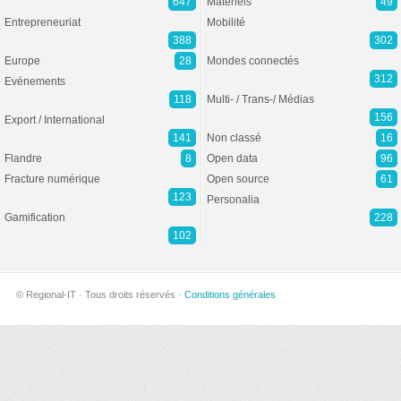
647
Matériels
49
Entrepreneuriat
Mobilité
388
302
Europe
28
Mondes connectés
312
Evénements
118
Multi- / Trans-/ Médias
156
Export / International
141
Non classé
16
Flandre
8
Open data
96
Fracture numérique
Open source
61
123
Personalia
Gamification
228
102
© Regional-IT · Tous droits réservés ·
Conditions générales