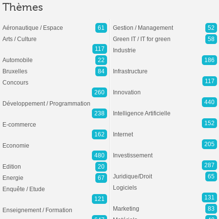
Thèmes
Aéronautique / Espace
61
Gestion / Management
52
Arts / Culture
Green IT / IT for green
58
117
Industrie
Automobile
22
186
Bruxelles
84
Infrastructure
117
Concours
260
Innovation
440
Développement / Programmation
238
Intelligence Artificielle
152
E-commerce
162
Internet
205
Economie
480
Investissement
287
Edition
20
Juridique/Droit
65
Energie
67
Logiciels
Enquête / Etude
131
121
Marketing
83
Enseignement / Formation