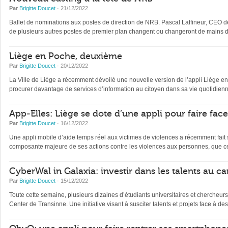
Par
Brigitte Doucet
· 21/12/2022
Ballet de nominations aux postes de direction de NRB. Pascal Laffineur, CEO depu
de plusieurs autres postes de premier plan changent ou changeront de mains d’
Liège en Poche, deuxième
Par
Brigitte Doucet
· 20/12/2022
La Ville de Liège a récemment dévoilé une nouvelle version de l’appli Liège en Po
procurer davantage de services d’information au citoyen dans sa vie quotidienne 
App-Elles: Liège se dote d’une appli pour faire fac
Par
Brigitte Doucet
· 16/12/2022
Une appli mobile d’aide temps réel aux victimes de violences a récemment fait s
composante majeure de ses actions contre les violences aux personnes, que ce
CyberWal in Galaxia: investir dans les talents au ca
Par
Brigitte Doucet
· 15/12/2022
Toute cette semaine, plusieurs dizaines d’étudiants universitaires et chercheur
Center de Transinne. Une initiative visant à susciter talents et projets face à des