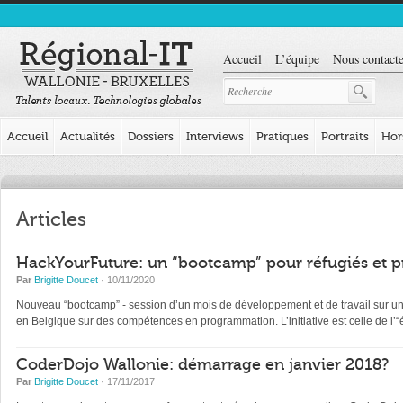
Accueil
L’équipe
Nous contacte
Accueil
Actualités
Dossiers
Interviews
Pratiques
Portraits
Hor
Articles
HackYourFuture: un “bootcamp” pour réfugiés et p
Par
Brigitte Doucet
· 10/11/2020
Nouveau “bootcamp” - session d’un mois de développement et de travail sur un pr
en Belgique sur des compétences en programmation. L’initiative est celle de l
CoderDojo Wallonie: démarrage en janvier 2018?
Par
Brigitte Doucet
· 17/11/2017