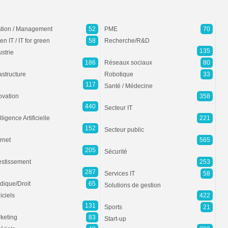
tion / Management
52
PME
70
en IT / IT for green
58
Recherche/R&D
135
ustrie
186
Réseaux sociaux
80
rastructure
Robotique
33
117
Santé / Médecine
ovation
358
440
Secteur IT
lligence Artificielle
221
152
Secteur public
ernet
565
205
Sécurité
estissement
253
287
Services IT
58
idique/Droit
65
Solutions de gestion
iciels
422
131
Sports
21
keting
83
Start-up