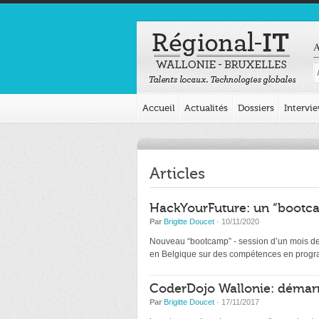
A
Accueil
Actualités
Dossiers
Intervi
Articles
HackYourFuture: un “bootca
Par
Brigitte Doucet
· 10/11/2020
Nouveau “bootcamp” - session d’un mois de d
en Belgique sur des compétences en programm
CoderDojo Wallonie: démarr
Par
Brigitte Doucet
· 17/11/2017