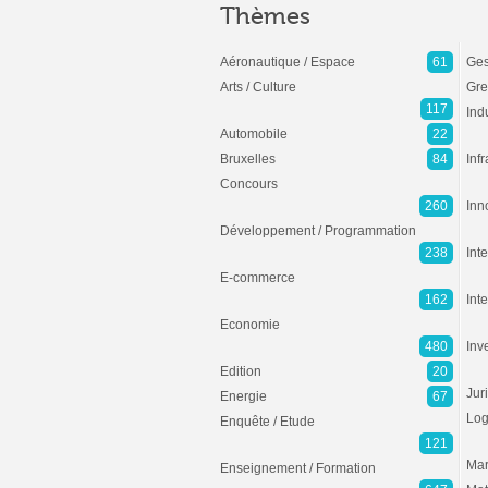
Thèmes
Aéronautique / Espace
61
Ges
Arts / Culture
Gre
117
Ind
Automobile
22
Bruxelles
84
Inf
Concours
260
Inn
Développement / Programmation
238
Inte
E-commerce
162
Int
Economie
480
Inv
Edition
20
Jur
Energie
67
Log
Enquête / Etude
121
Mar
Enseignement / Formation