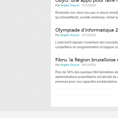
ObyO: une appli pour faire 
Par
Brigitte Doucet
· 07/12/2022
Revendre son vieux (ou pas si vieux) smartp
qu’aSmartWorld, société nivelloise, remet au
Olympiade d’informatique 20
Par
Brigitte Doucet
· 07/12/2022
L’asbl beOI signale l’ouverture des inscri
compétition en programmation et logique co
Fibru: la Région bruxelloise 
Par
Brigitte Doucet
· 06/12/2022
Plus de 50% des quelque 964 kilomètres de f
administrations propriétaires ont décidé de
preneurs pour ces capacités excédentaires.