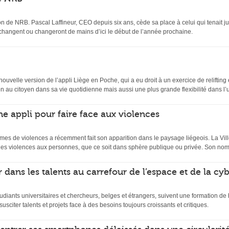
n de NRB. Pascal Laffineur, CEO depuis six ans, cède sa place à celui qui tenait ju
 changent ou changeront de mains d’ici le début de l’année prochaine.
velle version de l’appli Liège en Poche, qui a eu droit à un exercice de relifting et
 au citoyen dans sa vie quotidienne mais aussi une plus grande flexibilité dans l’uti
ne appli pour faire face aux violences
mes de violences a récemment fait son apparition dans le paysage liégeois. La Ville
es violences aux personnes, que ce soit dans sphère publique ou privée. Son nom
 dans les talents au carrefour de l’espace et de la cy
udiants universitaires et chercheurs, belges et étrangers, suivent une formation d
usciter talents et projets face à des besoins toujours croissants et critiques.