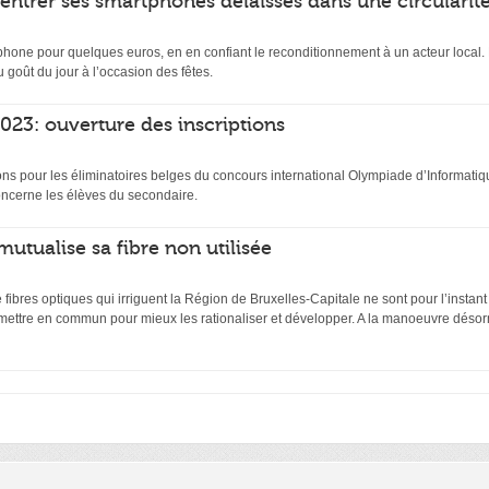
rentrer ses smartphones délaissés dans une circularit
hone pour quelques euros, en en confiant le reconditionnement à un acteur local. D
 goût du jour à l’occasion des fêtes.
23: ouverture des inscriptions
ptions pour les éliminatoires belges du concours international Olympiade d’Inform
ncerne les élèves du secondaire.
mutualise sa fibre non utilisée
ibres optiques qui irriguent la Région de Bruxelles-Capitale ne sont pour l’instant
 mettre en commun pour mieux les rationaliser et développer. A la manoeuvre désor