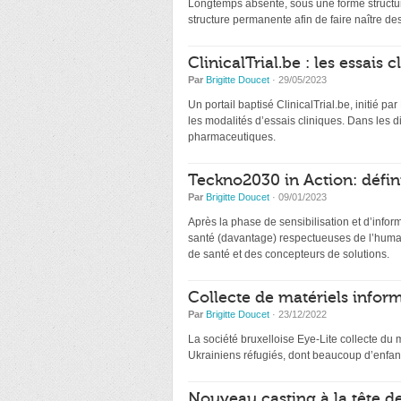
Longtemps absente, sous une forme structur
structure permanente afin de faire naître de
ClinicalTrial.be : les essais
Par
Brigitte Doucet
· 29/05/2023
Un portail baptisé ClinicalTrial.be, initié par
les modalités d’essais cliniques. Dans les 
pharmaceutiques.
Teckno2030 in Action: défin
Par
Brigitte Doucet
· 09/01/2023
Après la phase de sensibilisation et d’infor
santé (davantage) respectueuses de l’humai
de santé et des concepteurs de solutions.
Collecte de matériels inform
Par
Brigitte Doucet
· 23/12/2022
La société bruxelloise Eye-Lite collecte du 
Ukrainiens réfugiés, dont beaucoup d’enfant
Nouveau casting à la tête d