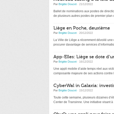
Par
Brigitte Doucet
· 21/12/2022
Ballet de nominations aux postes de directio
de plusieurs autres postes de premier plan
Liège en Poche, deuxième
Par
Brigitte Doucet
· 20/12/2022
La Ville de Liège a récemment dévoilé une nou
procurer davantage de services d’information
App-Elles: Liège se dote d’u
Par
Brigitte Doucet
· 16/12/2022
Une appli mobile d’aide temps réel aux victi
composante majeure de ses actions contre l
CyberWal in Galaxia: investir
Par
Brigitte Doucet
· 15/12/2022
Toute cette semaine, plusieurs dizaines d’ét
Center de Transinne. Une initiative visant à s