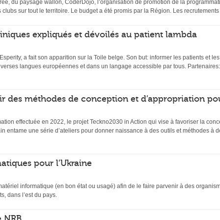
ée, du paysage wallon, CoderDojo, l’organisation de promotion de la programmati
s clubs sur tout le territoire. Le budget a été promis par la Région. Les recrutemen
 cliniques expliqués et dévoilés au patient lambda
 Esperity, a fait son apparition sur la Toile belge. Son but: informer les patients et l
diverses langues européennes et dans un langage accessible par tous. Partenaires:
ir des méthodes de conception et d’appropriation po
mation effectuée en 2022, le projet Teckno2030 in Action qui vise à favoriser la conc
n entame une série d’ateliers pour donner naissance à des outils et méthodes à de
atiques pour l’Ukraine
matériel informatique (en bon état ou usagé) afin de le faire parvenir à des organi
s, dans l’est du pays.
e NRB