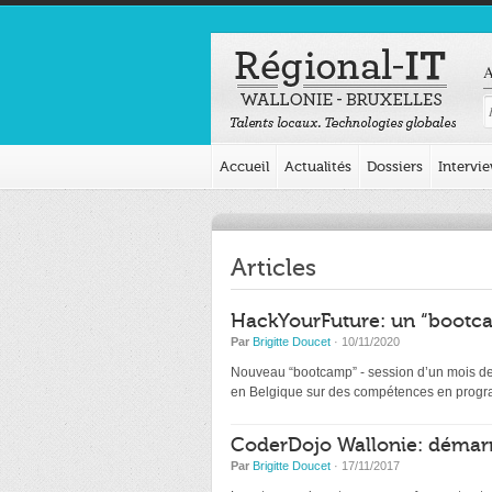
A
Accueil
Actualités
Dossiers
Intervi
Articles
HackYourFuture: un “bootca
Par
Brigitte Doucet
· 10/11/2020
Nouveau “bootcamp” - session d’un mois de d
en Belgique sur des compétences en programm
CoderDojo Wallonie: démarr
Par
Brigitte Doucet
· 17/11/2017