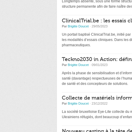
Longtemps absente, sous une forme structur
structure permanente afin de faire naître de
ClinicalTrial.be : les essais
Par
Brigitte Doucet
· 29/05/2023
Un portail baptisé ClinicalTrial.be, initié par
les modalités d’essais cliniques. Dans les 
pharmaceutiques.
Teckno2030 in Action: défin
Par
Brigitte Doucet
· 09/01/2023
Après la phase de sensibilisation et d’infor
santé (davantage) respectueuses de l’humai
de santé et des concepteurs de solutions.
Collecte de matériels inform
Par
Brigitte Doucet
· 23/12/2022
La société bruxelloise Eye-Lite collecte du 
Ukrainiens réfugiés, dont beaucoup d’enfant
Nouveau casting à la tête d