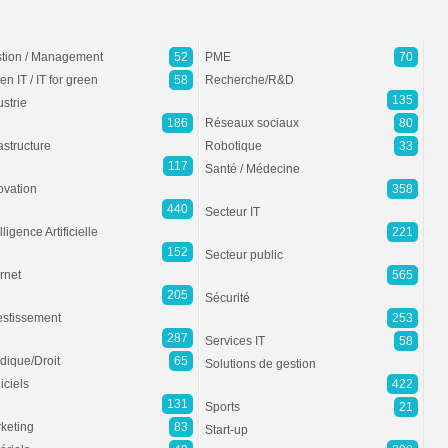
tion / Management
52
PME
70
en IT / IT for green
58
Recherche/R&D
135
ustrie
186
Réseaux sociaux
80
rastructure
Robotique
33
117
Santé / Médecine
ovation
358
440
Secteur IT
lligence Artificielle
221
152
Secteur public
ernet
565
205
Sécurité
estissement
253
287
Services IT
58
idique/Droit
65
Solutions de gestion
iciels
422
131
Sports
21
keting
83
Start-up