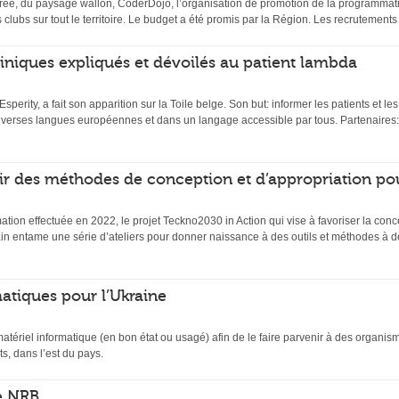
ée, du paysage wallon, CoderDojo, l’organisation de promotion de la programmati
s clubs sur tout le territoire. Le budget a été promis par la Région. Les recrutemen
 cliniques expliqués et dévoilés au patient lambda
 Esperity, a fait son apparition sur la Toile belge. Son but: informer les patients et l
diverses langues européennes et dans un langage accessible par tous. Partenaires:
ir des méthodes de conception et d’appropriation po
mation effectuée en 2022, le projet Teckno2030 in Action qui vise à favoriser la conc
n entame une série d’ateliers pour donner naissance à des outils et méthodes à de
atiques pour l’Ukraine
matériel informatique (en bon état ou usagé) afin de le faire parvenir à des organi
s, dans l’est du pays.
e NRB