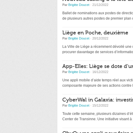
Par
Brigitte Doucet
· 21/12/2022
Ballet de nominations aux postes de directio
de plusieurs autres postes de premier plan
Liège en Poche, deuxième
Par
Brigitte Doucet
· 20/12/2022
La Ville de Liège a récemment dévoilé une nou
procurer davantage de services d’information
App-Elles: Liège se dote d’u
Par
Brigitte Doucet
· 16/12/2022
Une appli mobile d’aide temps réel aux victi
composante majeure de ses actions contre l
CyberWal in Galaxia: investir
Par
Brigitte Doucet
· 15/12/2022
Toute cette semaine, plusieurs dizaines d’ét
Center de Transinne. Une initiative visant à s