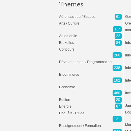
Thèmes
Aéronautique / Espace
61
Ges
Arts / Culture
Gre
117
Ind
Automobile
22
Bruxelles
84
Inf
Concours
260
Inn
Développement / Programmation
238
Inte
E-commerce
162
Int
Economie
480
Inv
Edition
20
Jur
Energie
67
Log
Enquête / Etude
121
Mar
Enseignement / Formation