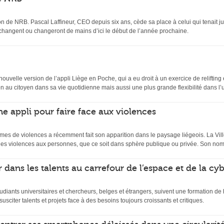
n de NRB. Pascal Laffineur, CEO depuis six ans, cède sa place à celui qui tenait ju
 changent ou changeront de mains d’ici le début de l’année prochaine.
velle version de l’appli Liège en Poche, qui a eu droit à un exercice de relifting et
 au citoyen dans sa vie quotidienne mais aussi une plus grande flexibilité dans l’uti
ne appli pour faire face aux violences
mes de violences a récemment fait son apparition dans le paysage liégeois. La Ville
es violences aux personnes, que ce soit dans sphère publique ou privée. Son nom
 dans les talents au carrefour de l’espace et de la cy
udiants universitaires et chercheurs, belges et étrangers, suivent une formation d
usciter talents et projets face à des besoins toujours croissants et critiques.