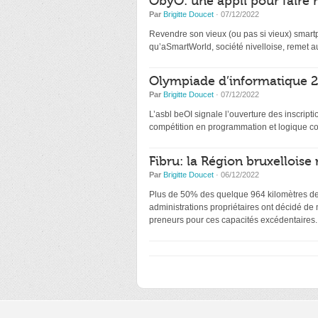
ObyO: une appli pour faire 
Par
Brigitte Doucet
· 07/12/2022
Revendre son vieux (ou pas si vieux) smartp
qu’aSmartWorld, société nivelloise, remet au
Olympiade d’informatique 20
Par
Brigitte Doucet
· 07/12/2022
L’asbl beOI signale l’ouverture des inscri
compétition en programmation et logique co
Fibru: la Région bruxelloise 
Par
Brigitte Doucet
· 06/12/2022
Plus de 50% des quelque 964 kilomètres de f
administrations propriétaires ont décidé de
preneurs pour ces capacités excédentaires.