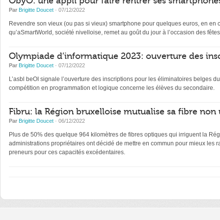
ObyO: une appli pour faire rentrer ses smartphones
Par
Brigitte Doucet
· 07/12/2022
Revendre son vieux (ou pas si vieux) smartphone pour quelques euros, en en con
qu’aSmartWorld, société nivelloise, remet au goût du jour à l’occasion des fêtes
Olympiade d’informatique 2023: ouverture des insc
Par
Brigitte Doucet
· 07/12/2022
L’asbl beOI signale l’ouverture des inscriptions pour les éliminatoires belge
compétition en programmation et logique concerne les élèves du secondaire.
Fibru: la Région bruxelloise mutualise sa fibre non 
Par
Brigitte Doucet
· 06/12/2022
Plus de 50% des quelque 964 kilomètres de fibres optiques qui irriguent la Régi
administrations propriétaires ont décidé de mettre en commun pour mieux les ra
preneurs pour ces capacités excédentaires.