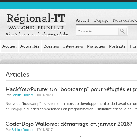
Accueil
L’équipe
Nous contacte
Accueil
Actualités
Dossiers
Interviews
Pratiques
Portraits
Hor
Articles
HackYourFuture: un “bootcamp” pour réfugiés et p
Par
Brigitte Doucet
· 10/11/2020
Nouveau “bootcamp” - session d’un mois de développement et de travail sur un pr
en Belgique sur des compétences en programmation. L’initiative est celle de l
CoderDojo Wallonie: démarrage en janvier 2018?
Par
Brigitte Doucet
· 17/11/2017