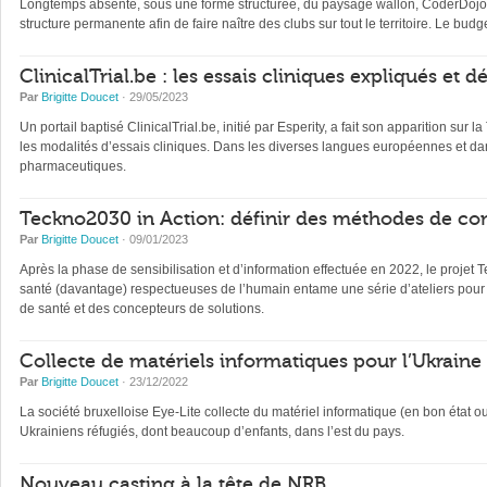
Longtemps absente, sous une forme structurée, du paysage wallon, CoderDojo, 
structure permanente afin de faire naître des clubs sur tout le territoire. Le b
ClinicalTrial.be : les essais cliniques expliqués et 
Par
Brigitte Doucet
· 29/05/2023
Un portail baptisé ClinicalTrial.be, initié par Esperity, a fait son apparition sur l
les modalités d’essais cliniques. Dans les diverses langues européennes et dan
pharmaceutiques.
Teckno2030 in Action: définir des méthodes de con
Par
Brigitte Doucet
· 09/01/2023
Après la phase de sensibilisation et d’information effectuée en 2022, le projet 
santé (davantage) respectueuses de l’humain entame une série d’ateliers pour 
de santé et des concepteurs de solutions.
Collecte de matériels informatiques pour l’Ukraine
Par
Brigitte Doucet
· 23/12/2022
La société bruxelloise Eye-Lite collecte du matériel informatique (en bon état 
Ukrainiens réfugiés, dont beaucoup d’enfants, dans l’est du pays.
Nouveau casting à la tête de NRB