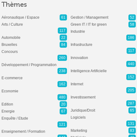
Thèmes
Aéronautique / Espace
61
Gestion / Management
52
Arts / Culture
Green IT / IT for green
58
117
Industrie
Automobile
22
186
Bruxelles
84
Infrastructure
117
Concours
260
Innovation
440
Développement / Programmation
238
Intelligence Artificielle
152
E-commerce
162
Internet
205
Economie
480
Investissement
287
Edition
20
Juridique/Droit
65
Energie
67
Logiciels
Enquête / Etude
131
121
Marketing
83
Enseignement / Formation