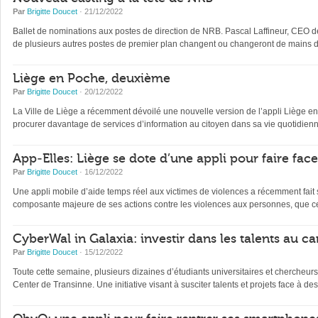
Par
Brigitte Doucet
· 21/12/2022
Ballet de nominations aux postes de direction de NRB. Pascal Laffineur, CEO depu
de plusieurs autres postes de premier plan changent ou changeront de mains d’
Liège en Poche, deuxième
Par
Brigitte Doucet
· 20/12/2022
La Ville de Liège a récemment dévoilé une nouvelle version de l’appli Liège en Po
procurer davantage de services d’information au citoyen dans sa vie quotidienne 
App-Elles: Liège se dote d’une appli pour faire fac
Par
Brigitte Doucet
· 16/12/2022
Une appli mobile d’aide temps réel aux victimes de violences a récemment fait s
composante majeure de ses actions contre les violences aux personnes, que ce
CyberWal in Galaxia: investir dans les talents au ca
Par
Brigitte Doucet
· 15/12/2022
Toute cette semaine, plusieurs dizaines d’étudiants universitaires et chercheur
Center de Transinne. Une initiative visant à susciter talents et projets face à des