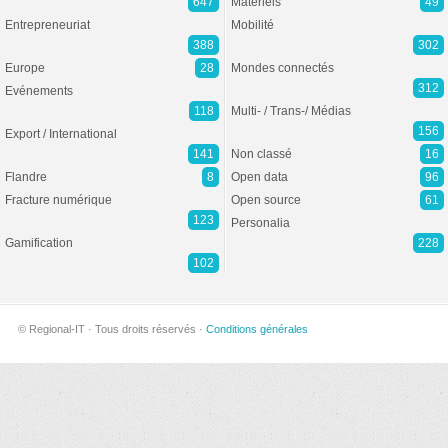
647
Matériels
49
Entrepreneuriat
Mobilité
388
302
Europe
28
Mondes connectés
312
Evénements
118
Multi- / Trans-/ Médias
156
Export / International
141
Non classé
16
Flandre
8
Open data
96
Fracture numérique
Open source
61
123
Personalia
Gamification
228
102
© Regional-IT · Tous droits réservés ·
Conditions générales