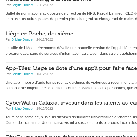
Par
Brigitte Doucet
· 21/12/2022
Ballet de nominations aux postes de direction de NRB. Pascal Laffineur, CEO depu
de plusieurs autres postes de premier plan changent ou changeront de mains d’
Liège en Poche, deuxième
Par
Brigitte Doucet
· 20/12/2022
La Ville de Liège a récemment dévoilé une nouvelle version de l’appli Liège en Po
procurer davantage de services d’information au citoyen dans sa vie quotidienne 
App-Elles: Liège se dote d’une appli pour faire fac
Par
Brigitte Doucet
· 16/12/2022
Une appli mobile d’aide temps réel aux victimes de violences a récemment fait s
composante majeure de ses actions contre les violences aux personnes, que ce
CyberWal in Galaxia: investir dans les talents au ca
Par
Brigitte Doucet
· 15/12/2022
Toute cette semaine, plusieurs dizaines d’étudiants universitaires et chercheur
Center de Transinne. Une initiative visant à susciter talents et projets face à des