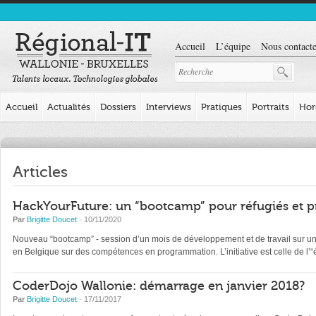
Accueil
L’équipe
Nous contacte
Accueil
Actualités
Dossiers
Interviews
Pratiques
Portraits
Hor
Articles
HackYourFuture: un “bootcamp” pour réfugiés et p
Par
Brigitte Doucet
· 10/11/2020
Nouveau “bootcamp” - session d’un mois de développement et de travail sur un pr
en Belgique sur des compétences en programmation. L’initiative est celle de l
CoderDojo Wallonie: démarrage en janvier 2018?
Par
Brigitte Doucet
· 17/11/2017