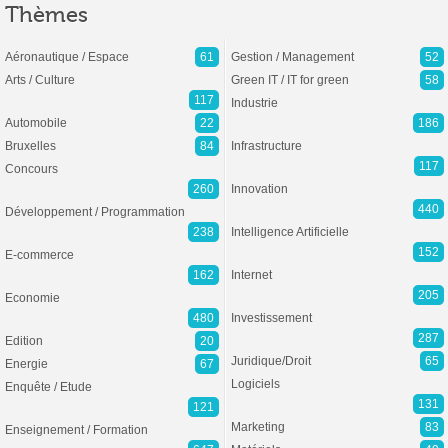
Thèmes
Aéronautique / Espace
61
Gestion / Management
52
Arts / Culture
Green IT / IT for green
58
117
Industrie
Automobile
22
186
Bruxelles
84
Infrastructure
117
Concours
260
Innovation
440
Développement / Programmation
238
Intelligence Artificielle
152
E-commerce
162
Internet
205
Economie
480
Investissement
287
Edition
20
Juridique/Droit
65
Energie
67
Logiciels
Enquête / Etude
131
121
Marketing
83
Enseignement / Formation