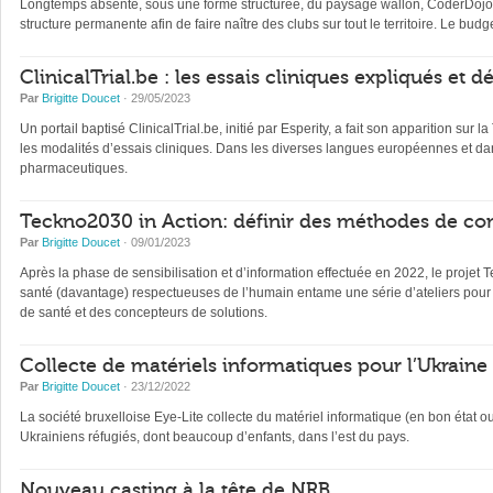
Longtemps absente, sous une forme structurée, du paysage wallon, CoderDojo, 
structure permanente afin de faire naître des clubs sur tout le territoire. Le b
ClinicalTrial.be : les essais cliniques expliqués et 
Par
Brigitte Doucet
· 29/05/2023
Un portail baptisé ClinicalTrial.be, initié par Esperity, a fait son apparition sur l
les modalités d’essais cliniques. Dans les diverses langues européennes et dan
pharmaceutiques.
Teckno2030 in Action: définir des méthodes de con
Par
Brigitte Doucet
· 09/01/2023
Après la phase de sensibilisation et d’information effectuée en 2022, le projet 
santé (davantage) respectueuses de l’humain entame une série d’ateliers pour 
de santé et des concepteurs de solutions.
Collecte de matériels informatiques pour l’Ukraine
Par
Brigitte Doucet
· 23/12/2022
La société bruxelloise Eye-Lite collecte du matériel informatique (en bon état 
Ukrainiens réfugiés, dont beaucoup d’enfants, dans l’est du pays.
Nouveau casting à la tête de NRB