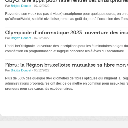
ObyO: une appli pour faire rentrer ses smartphones
Par
Brigitte Doucet
· 07/12/2022
Revendre son vieux (ou pas si vieux) smartphone pour quelques euros, en en con
qu’aSmartWorld, société nivelloise, remet au goût du jour à l’occasion des fêtes
Olympiade d’informatique 2023: ouverture des insc
Par
Brigitte Doucet
· 07/12/2022
L’asbl beOI signale l’ouverture des inscriptions pour les éliminatoires belge
compétition en programmation et logique concerne les élèves du secondaire.
Fibru: la Région bruxelloise mutualise sa fibre non 
Par
Brigitte Doucet
· 06/12/2022
Plus de 50% des quelque 964 kilomètres de fibres optiques qui irriguent la Régi
administrations propriétaires ont décidé de mettre en commun pour mieux les ra
preneurs pour ces capacités excédentaires.