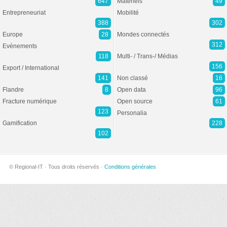
647
Matériels
49
Entrepreneuriat
Mobilité
388
302
Europe
28
Mondes connectés
312
Evénements
118
Multi- / Trans-/ Médias
156
Export / International
141
Non classé
16
Flandre
8
Open data
96
Fracture numérique
Open source
61
123
Personalia
Gamification
228
102
© Regional-IT · Tous droits réservés ·
Conditions générales