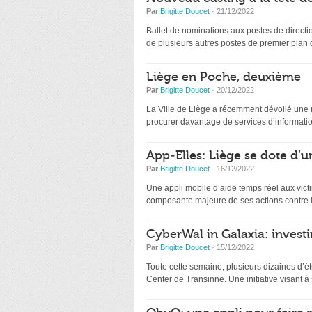
Par
Brigitte Doucet
· 21/12/2022
Ballet de nominations aux postes de directio
de plusieurs autres postes de premier plan
Liège en Poche, deuxième
Par
Brigitte Doucet
· 20/12/2022
La Ville de Liège a récemment dévoilé une nou
procurer davantage de services d’information
App-Elles: Liège se dote d’u
Par
Brigitte Doucet
· 16/12/2022
Une appli mobile d’aide temps réel aux victi
composante majeure de ses actions contre l
CyberWal in Galaxia: investir
Par
Brigitte Doucet
· 15/12/2022
Toute cette semaine, plusieurs dizaines d’ét
Center de Transinne. Une initiative visant à s