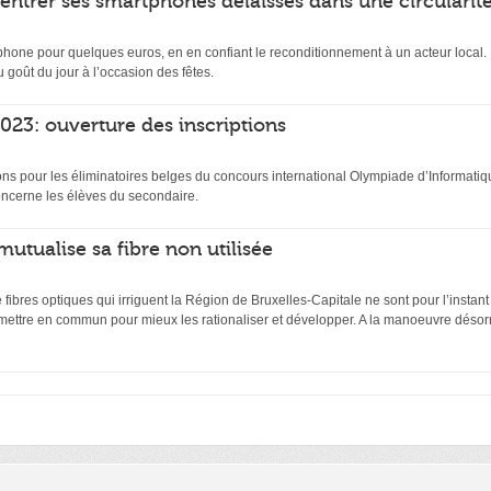
rentrer ses smartphones délaissés dans une circularit
hone pour quelques euros, en en confiant le reconditionnement à un acteur local. D
 goût du jour à l’occasion des fêtes.
23: ouverture des inscriptions
ptions pour les éliminatoires belges du concours international Olympiade d’Inform
ncerne les élèves du secondaire.
mutualise sa fibre non utilisée
ibres optiques qui irriguent la Région de Bruxelles-Capitale ne sont pour l’instant
 mettre en commun pour mieux les rationaliser et développer. A la manoeuvre désor