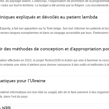
ée, du paysage wallon, CoderDojo, l’organisation de promotion de la programmati
s clubs sur tout le territoire. Le budget a été promis par la Région. Les recrutemen
 cliniques expliqués et dévoilés au patient lambda
 Esperity, a fait son apparition sur la Toile belge. Son but: informer les patients et l
diverses langues européennes et dans un langage accessible par tous. Partenaires:
ir des méthodes de conception et d’appropriation po
mation effectuée en 2022, le projet Teckno2030 in Action qui vise à favoriser la conc
n entame une série d’ateliers pour donner naissance à des outils et méthodes à de
atiques pour l’Ukraine
matériel informatique (en bon état ou usagé) afin de le faire parvenir à des organi
s, dans l’est du pays.
e NRB