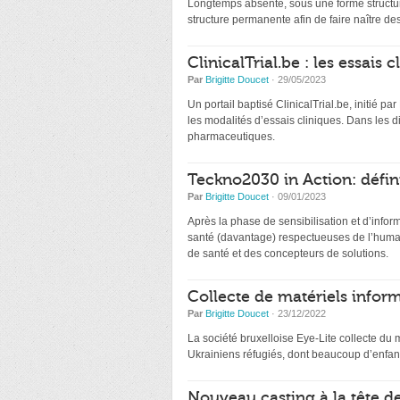
Longtemps absente, sous une forme structur
structure permanente afin de faire naître de
ClinicalTrial.be : les essais
Par
Brigitte Doucet
· 29/05/2023
Un portail baptisé ClinicalTrial.be, initié par
les modalités d’essais cliniques. Dans les 
pharmaceutiques.
Teckno2030 in Action: défin
Par
Brigitte Doucet
· 09/01/2023
Après la phase de sensibilisation et d’infor
santé (davantage) respectueuses de l’humai
de santé et des concepteurs de solutions.
Collecte de matériels inform
Par
Brigitte Doucet
· 23/12/2022
La société bruxelloise Eye-Lite collecte du 
Ukrainiens réfugiés, dont beaucoup d’enfant
Nouveau casting à la tête d