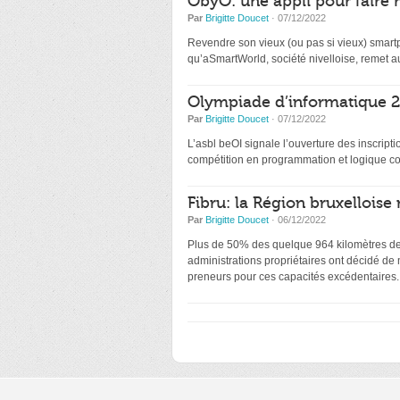
ObyO: une appli pour faire 
Par
Brigitte Doucet
· 07/12/2022
Revendre son vieux (ou pas si vieux) smartp
qu’aSmartWorld, société nivelloise, remet au
Olympiade d’informatique 20
Par
Brigitte Doucet
· 07/12/2022
L’asbl beOI signale l’ouverture des inscri
compétition en programmation et logique co
Fibru: la Région bruxelloise 
Par
Brigitte Doucet
· 06/12/2022
Plus de 50% des quelque 964 kilomètres de f
administrations propriétaires ont décidé de
preneurs pour ces capacités excédentaires.