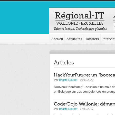
A
Accueil
Actualités
Dossiers
Intervi
Articles
HackYourFuture: un “bootca
Par
Brigitte Doucet
· 10/11/2020
Nouveau “bootcamp” - session d’un mois de d
en Belgique sur des compétences en programm
CoderDojo Wallonie: démarr
Par
Brigitte Doucet
· 17/11/2017