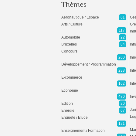
Thèmes
Aéronautique / Espace
61
Ges
Arts / Culture
Gre
117
Ind
Automobile
22
Bruxelles
84
Inf
Concours
260
Inn
Développement / Programmation
238
Inte
E-commerce
162
Int
Economie
480
Inv
Edition
20
Jur
Energie
67
Log
Enquête / Etude
121
Mar
Enseignement / Formation