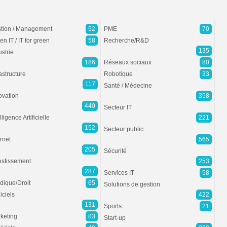
tion / Management
52
PME
70
en IT / IT for green
58
Recherche/R&D
135
ustrie
186
Réseaux sociaux
80
rastructure
Robotique
33
117
Santé / Médecine
ovation
358
440
Secteur IT
lligence Artificielle
221
152
Secteur public
ernet
565
205
Sécurité
estissement
253
287
Services IT
58
idique/Droit
65
Solutions de gestion
iciels
422
131
Sports
21
keting
83
Start-up