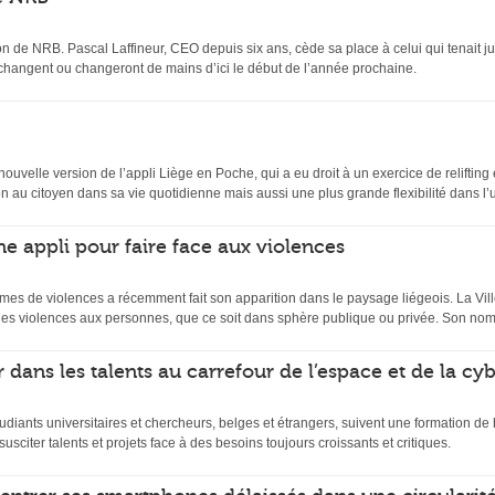
n de NRB. Pascal Laffineur, CEO depuis six ans, cède sa place à celui qui tenait ju
 changent ou changeront de mains d’ici le début de l’année prochaine.
velle version de l’appli Liège en Poche, qui a eu droit à un exercice de relifting et
 au citoyen dans sa vie quotidienne mais aussi une plus grande flexibilité dans l’uti
ne appli pour faire face aux violences
mes de violences a récemment fait son apparition dans le paysage liégeois. La Ville
es violences aux personnes, que ce soit dans sphère publique ou privée. Son nom
 dans les talents au carrefour de l’espace et de la cy
udiants universitaires et chercheurs, belges et étrangers, suivent une formation d
usciter talents et projets face à des besoins toujours croissants et critiques.