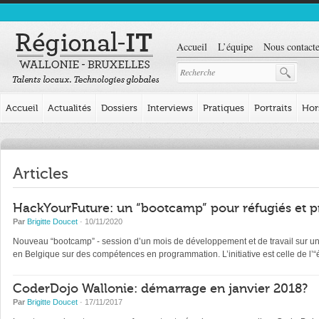
Accueil
L’équipe
Nous contacte
Accueil
Actualités
Dossiers
Interviews
Pratiques
Portraits
Hor
Articles
HackYourFuture: un “bootcamp” pour réfugiés et p
Par
Brigitte Doucet
· 10/11/2020
Nouveau “bootcamp” - session d’un mois de développement et de travail sur un pr
en Belgique sur des compétences en programmation. L’initiative est celle de l
CoderDojo Wallonie: démarrage en janvier 2018?
Par
Brigitte Doucet
· 17/11/2017