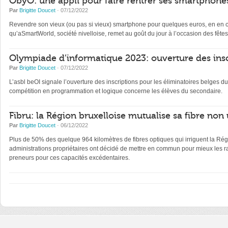
ObyO: une appli pour faire rentrer ses smartphones
Par
Brigitte Doucet
· 07/12/2022
Revendre son vieux (ou pas si vieux) smartphone pour quelques euros, en en con
qu’aSmartWorld, société nivelloise, remet au goût du jour à l’occasion des fêtes
Olympiade d’informatique 2023: ouverture des insc
Par
Brigitte Doucet
· 07/12/2022
L’asbl beOI signale l’ouverture des inscriptions pour les éliminatoires belge
compétition en programmation et logique concerne les élèves du secondaire.
Fibru: la Région bruxelloise mutualise sa fibre non 
Par
Brigitte Doucet
· 06/12/2022
Plus de 50% des quelque 964 kilomètres de fibres optiques qui irriguent la Régi
administrations propriétaires ont décidé de mettre en commun pour mieux les ra
preneurs pour ces capacités excédentaires.