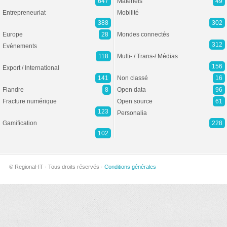
647
Matériels
49
Entrepreneuriat
Mobilité
388
302
Europe
28
Mondes connectés
312
Evénements
118
Multi- / Trans-/ Médias
156
Export / International
141
Non classé
16
Flandre
8
Open data
96
Fracture numérique
Open source
61
123
Personalia
Gamification
228
102
© Regional-IT · Tous droits réservés ·
Conditions générales