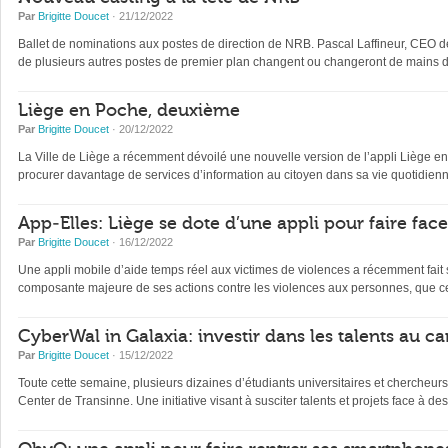
Par
Brigitte Doucet
· 21/12/2022
Ballet de nominations aux postes de direction de NRB. Pascal Laffineur, CEO depu
de plusieurs autres postes de premier plan changent ou changeront de mains d’
Liège en Poche, deuxième
Par
Brigitte Doucet
· 20/12/2022
La Ville de Liège a récemment dévoilé une nouvelle version de l’appli Liège en Po
procurer davantage de services d’information au citoyen dans sa vie quotidienne 
App-Elles: Liège se dote d’une appli pour faire fac
Par
Brigitte Doucet
· 16/12/2022
Une appli mobile d’aide temps réel aux victimes de violences a récemment fait s
composante majeure de ses actions contre les violences aux personnes, que ce
CyberWal in Galaxia: investir dans les talents au ca
Par
Brigitte Doucet
· 15/12/2022
Toute cette semaine, plusieurs dizaines d’étudiants universitaires et chercheur
Center de Transinne. Une initiative visant à susciter talents et projets face à des