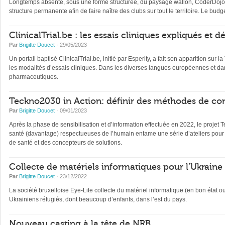
Longtemps absente, sous une forme structurée, du paysage wallon, CoderDojo, 
structure permanente afin de faire naître des clubs sur tout le territoire. Le b
ClinicalTrial.be : les essais cliniques expliqués et 
Par
Brigitte Doucet
· 29/05/2023
Un portail baptisé ClinicalTrial.be, initié par Esperity, a fait son apparition sur l
les modalités d’essais cliniques. Dans les diverses langues européennes et dan
pharmaceutiques.
Teckno2030 in Action: définir des méthodes de con
Par
Brigitte Doucet
· 09/01/2023
Après la phase de sensibilisation et d’information effectuée en 2022, le projet 
santé (davantage) respectueuses de l’humain entame une série d’ateliers pour 
de santé et des concepteurs de solutions.
Collecte de matériels informatiques pour l’Ukraine
Par
Brigitte Doucet
· 23/12/2022
La société bruxelloise Eye-Lite collecte du matériel informatique (en bon état 
Ukrainiens réfugiés, dont beaucoup d’enfants, dans l’est du pays.
Nouveau casting à la tête de NRB