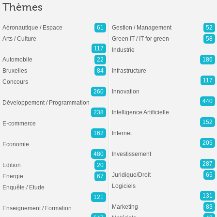
Thèmes
Aéronautique / Espace
61
Gestion / Management
52
Arts / Culture
Green IT / IT for green
58
117
Industrie
Automobile
22
186
Bruxelles
84
Infrastructure
117
Concours
260
Innovation
440
Développement / Programmation
238
Intelligence Artificielle
152
E-commerce
162
Internet
205
Economie
480
Investissement
287
Edition
20
Juridique/Droit
65
Energie
67
Logiciels
Enquête / Etude
131
121
Marketing
83
Enseignement / Formation