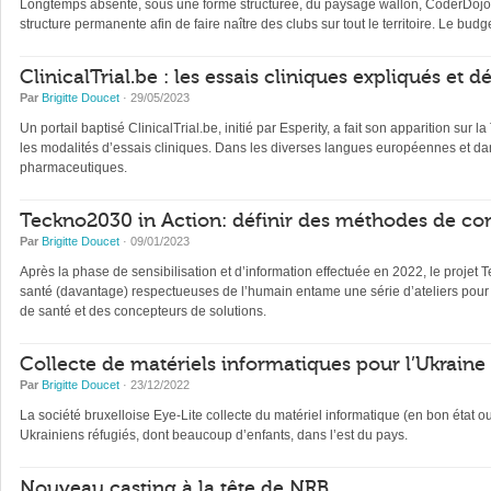
Longtemps absente, sous une forme structurée, du paysage wallon, CoderDojo, 
structure permanente afin de faire naître des clubs sur tout le territoire. Le b
ClinicalTrial.be : les essais cliniques expliqués et 
Par
Brigitte Doucet
· 29/05/2023
Un portail baptisé ClinicalTrial.be, initié par Esperity, a fait son apparition sur l
les modalités d’essais cliniques. Dans les diverses langues européennes et dan
pharmaceutiques.
Teckno2030 in Action: définir des méthodes de con
Par
Brigitte Doucet
· 09/01/2023
Après la phase de sensibilisation et d’information effectuée en 2022, le projet 
santé (davantage) respectueuses de l’humain entame une série d’ateliers pour 
de santé et des concepteurs de solutions.
Collecte de matériels informatiques pour l’Ukraine
Par
Brigitte Doucet
· 23/12/2022
La société bruxelloise Eye-Lite collecte du matériel informatique (en bon état 
Ukrainiens réfugiés, dont beaucoup d’enfants, dans l’est du pays.
Nouveau casting à la tête de NRB