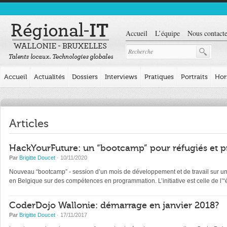
Accueil
L’équipe
Nous contacte
Accueil
Actualités
Dossiers
Interviews
Pratiques
Portraits
Hor
Articles
HackYourFuture: un “bootcamp” pour réfugiés et p
Par
Brigitte Doucet
· 10/11/2020
Nouveau “bootcamp” - session d’un mois de développement et de travail sur un pr
en Belgique sur des compétences en programmation. L’initiative est celle de l
CoderDojo Wallonie: démarrage en janvier 2018?
Par
Brigitte Doucet
· 17/11/2017