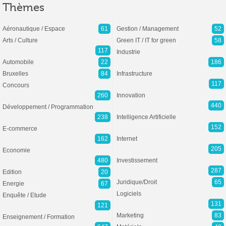
Thèmes
Aéronautique / Espace
61
Gestion / Management
52
Arts / Culture
Green IT / IT for green
58
117
Industrie
Automobile
22
186
Bruxelles
84
Infrastructure
117
Concours
260
Innovation
440
Développement / Programmation
238
Intelligence Artificielle
152
E-commerce
162
Internet
205
Economie
480
Investissement
287
Edition
20
Juridique/Droit
65
Energie
67
Logiciels
Enquête / Etude
131
121
Marketing
83
Enseignement / Formation