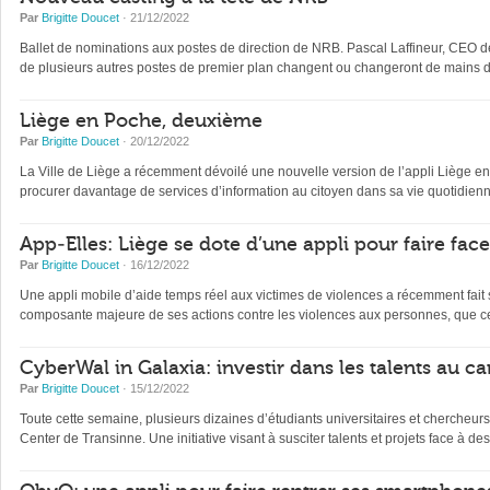
Par
Brigitte Doucet
· 21/12/2022
Ballet de nominations aux postes de direction de NRB. Pascal Laffineur, CEO depu
de plusieurs autres postes de premier plan changent ou changeront de mains d’
Liège en Poche, deuxième
Par
Brigitte Doucet
· 20/12/2022
La Ville de Liège a récemment dévoilé une nouvelle version de l’appli Liège en Po
procurer davantage de services d’information au citoyen dans sa vie quotidienne 
App-Elles: Liège se dote d’une appli pour faire fac
Par
Brigitte Doucet
· 16/12/2022
Une appli mobile d’aide temps réel aux victimes de violences a récemment fait s
composante majeure de ses actions contre les violences aux personnes, que ce
CyberWal in Galaxia: investir dans les talents au ca
Par
Brigitte Doucet
· 15/12/2022
Toute cette semaine, plusieurs dizaines d’étudiants universitaires et chercheur
Center de Transinne. Une initiative visant à susciter talents et projets face à des