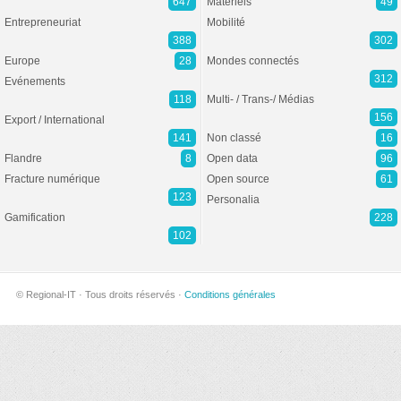
647
Matériels
49
Entrepreneuriat
Mobilité
388
302
Europe
28
Mondes connectés
312
Evénements
118
Multi- / Trans-/ Médias
156
Export / International
141
Non classé
16
Flandre
8
Open data
96
Fracture numérique
Open source
61
123
Personalia
Gamification
228
102
© Regional-IT · Tous droits réservés ·
Conditions générales