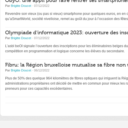
ObyO: une appli pour faire rentrer ses smartphones
Par
Brigitte Doucet
· 07/12/2022
Revendre son vieux (ou pas si vieux) smartphone pour quelques euros, en en con
qu’aSmartWorld, société nivelloise, remet au goût du jour à l’occasion des fêtes
Olympiade d’informatique 2023: ouverture des insc
Par
Brigitte Doucet
· 07/12/2022
L’asbl beOI signale l’ouverture des inscriptions pour les éliminatoires belge
compétition en programmation et logique concerne les élèves du secondaire.
Fibru: la Région bruxelloise mutualise sa fibre non 
Par
Brigitte Doucet
· 06/12/2022
Plus de 50% des quelque 964 kilomètres de fibres optiques qui irriguent la Régi
administrations propriétaires ont décidé de mettre en commun pour mieux les ra
preneurs pour ces capacités excédentaires.