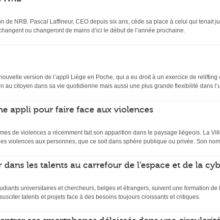
n de NRB. Pascal Laffineur, CEO depuis six ans, cède sa place à celui qui tenait ju
 changent ou changeront de mains d’ici le début de l’année prochaine.
velle version de l’appli Liège en Poche, qui a eu droit à un exercice de relifting et
 au citoyen dans sa vie quotidienne mais aussi une plus grande flexibilité dans l’uti
ne appli pour faire face aux violences
mes de violences a récemment fait son apparition dans le paysage liégeois. La Ville
es violences aux personnes, que ce soit dans sphère publique ou privée. Son nom
 dans les talents au carrefour de l’espace et de la cy
udiants universitaires et chercheurs, belges et étrangers, suivent une formation d
usciter talents et projets face à des besoins toujours croissants et critiques.