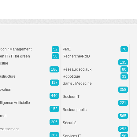
tion / Management
52
PME
70
en IT / IT for green
58
Recherche/R&D
135
ustrie
186
Réseaux sociaux
80
rastructure
Robotique
33
117
Santé / Médecine
ovation
358
440
Secteur IT
lligence Artificielle
221
152
Secteur public
ernet
565
205
Sécurité
estissement
253
287
Services IT
58