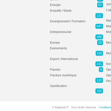
Jur
Energie
67
Log
Enquête / Etude
121
Mar
Enseignement / Formation
647
Mat
Entrepreneuriat
Mob
388
Europe
28
Mon
Evénements
118
Mul
Export / International
141
Non
Flandre
8
Ope
Fracture numérique
Ope
123
Per
Gamification
102
© Regional-IT · Tous droits réservés ·
Condition