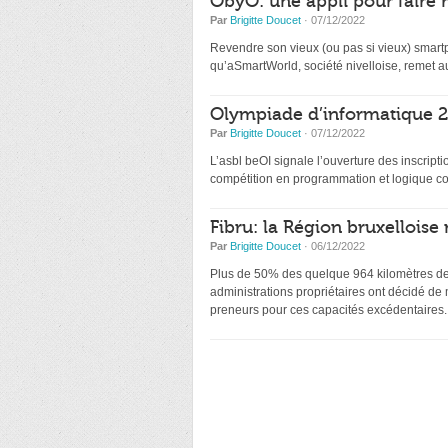
ObyO: une appli pour faire 
Par
Brigitte Doucet
· 07/12/2022
Revendre son vieux (ou pas si vieux) smartp
qu’aSmartWorld, société nivelloise, remet au
Olympiade d’informatique 20
Par
Brigitte Doucet
· 07/12/2022
L’asbl beOI signale l’ouverture des inscri
compétition en programmation et logique co
Fibru: la Région bruxelloise 
Par
Brigitte Doucet
· 06/12/2022
Plus de 50% des quelque 964 kilomètres de f
administrations propriétaires ont décidé de
preneurs pour ces capacités excédentaires.