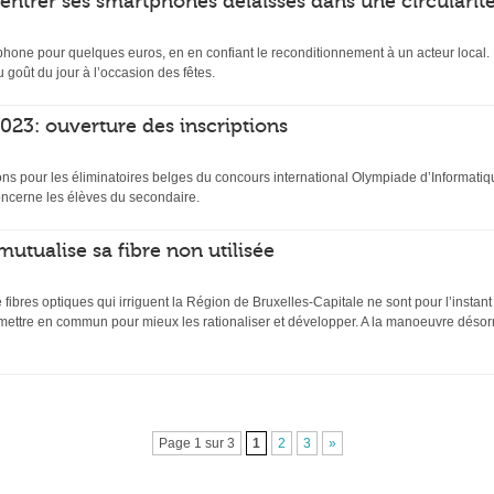
rentrer ses smartphones délaissés dans une circularit
hone pour quelques euros, en en confiant le reconditionnement à un acteur local. D
 goût du jour à l’occasion des fêtes.
23: ouverture des inscriptions
ptions pour les éliminatoires belges du concours international Olympiade d’Inform
ncerne les élèves du secondaire.
mutualise sa fibre non utilisée
ibres optiques qui irriguent la Région de Bruxelles-Capitale ne sont pour l’instant
 mettre en commun pour mieux les rationaliser et développer. A la manoeuvre désor
Page 1 sur 3
1
2
3
»