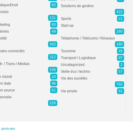
idique/Droit
65
Solutions de gestion
iciels
422
131
Sports
21
keting
83
Start-up
ériels
49
290
ilité
Téléphonie / Télécoms / Réseaux
302
180
des connectés
Tourisme
35
312
Transport / Logistique
97
ti- / Trans-/ Médias
Uncategorized
2
156
Veille éco / techno
57
 classé
16
Vie des sociétés
n data
96
792
n source
61
Vie privée
91
sonalia
228
s générales