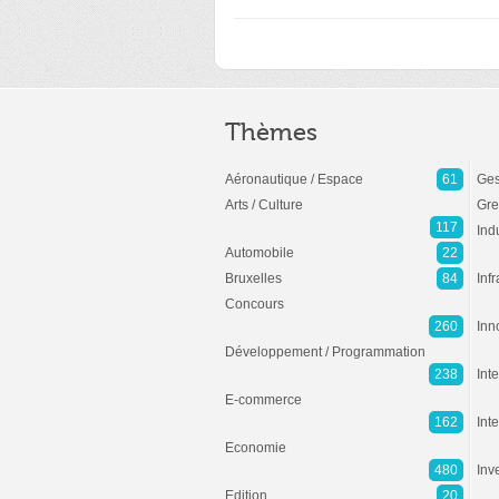
Thèmes
Aéronautique / Espace
61
Ges
Arts / Culture
Gre
117
Ind
Automobile
22
Bruxelles
84
Inf
Concours
260
Inn
Développement / Programmation
238
Inte
E-commerce
162
Int
Economie
480
Inv
Edition
20