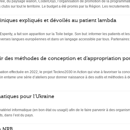
ée, du paysage wallon, CoderDojo, l’organisation de promotion de la programmati
s clubs sur tout le territoire. Le budget a été promis par la Région. Les recrutemen
 cliniques expliqués et dévoilés au patient lambda
 Esperity, a fait son apparition sur la Toile belge. Son but: informer les patients et l
diverses langues européennes et dans un langage accessible par tous. Partenaires:
ir des méthodes de conception et d’appropriation po
mation effectuée en 2022, le projet Teckno2030 in Action qui vise à favoriser la conc
n entame une série d’ateliers pour donner naissance à des outils et méthodes à de
atiques pour l’Ukraine
matériel informatique (en bon état ou usagé) afin de le faire parvenir à des organi
s, dans l’est du pays.
e NRB