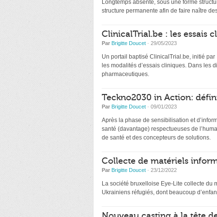
Longtemps absente, sous une forme structur
structure permanente afin de faire naître de
ClinicalTrial.be : les essais
Par
Brigitte Doucet
· 29/05/2023
Un portail baptisé ClinicalTrial.be, initié par
les modalités d’essais cliniques. Dans les 
pharmaceutiques.
Teckno2030 in Action: défin
Par
Brigitte Doucet
· 09/01/2023
Après la phase de sensibilisation et d’infor
santé (davantage) respectueuses de l’humai
de santé et des concepteurs de solutions.
Collecte de matériels inform
Par
Brigitte Doucet
· 23/12/2022
La société bruxelloise Eye-Lite collecte du 
Ukrainiens réfugiés, dont beaucoup d’enfant
Nouveau casting à la tête d