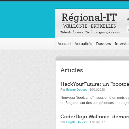
A
Accueil
Actualités
Dossiers
Intervi
Articles
HackYourFuture: un “bootca
Par
Brigitte Doucet
· 10/11/2020
Nouveau “bootcamp” - session d’un mois de d
en Belgique sur des compétences en programm
CoderDojo Wallonie: démarr
Par
Brigitte Doucet
· 17/11/2017