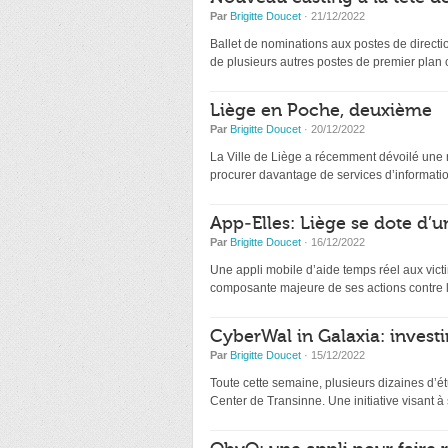
Par
Brigitte Doucet
· 21/12/2022
Ballet de nominations aux postes de directio
de plusieurs autres postes de premier plan
Liège en Poche, deuxième
Par
Brigitte Doucet
· 20/12/2022
La Ville de Liège a récemment dévoilé une nou
procurer davantage de services d’information
App-Elles: Liège se dote d’u
Par
Brigitte Doucet
· 16/12/2022
Une appli mobile d’aide temps réel aux victi
composante majeure de ses actions contre l
CyberWal in Galaxia: investir
Par
Brigitte Doucet
· 15/12/2022
Toute cette semaine, plusieurs dizaines d’ét
Center de Transinne. Une initiative visant à s