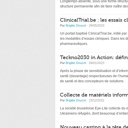
Longtemps absente, sous une forme structur
structure permanente afin de faire naître de
ClinicalTrial.be : les essais
Par
Brigitte Doucet
· 29/05/2023
Un portail baptisé ClinicalTrial.be, initié par
les modalités d’essais cliniques. Dans les 
pharmaceutiques.
Teckno2030 in Action: défin
Par
Brigitte Doucet
· 09/01/2023
Après la phase de sensibilisation et d’infor
santé (davantage) respectueuses de l’humai
de santé et des concepteurs de solutions.
Collecte de matériels inform
Par
Brigitte Doucet
· 23/12/2022
La société bruxelloise Eye-Lite collecte du 
Ukrainiens réfugiés, dont beaucoup d’enfant
Nouveau casting à la tête d