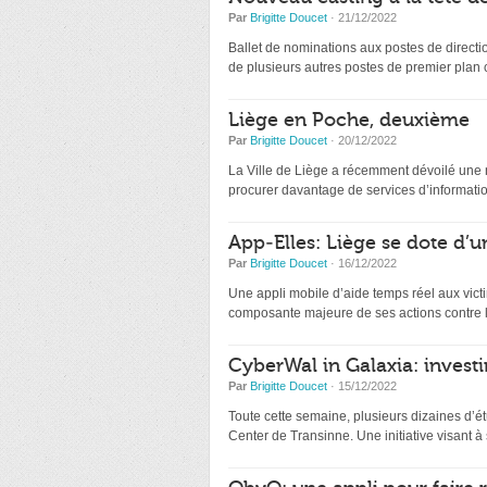
Par
Brigitte Doucet
· 21/12/2022
Ballet de nominations aux postes de directio
de plusieurs autres postes de premier plan
Liège en Poche, deuxième
Par
Brigitte Doucet
· 20/12/2022
La Ville de Liège a récemment dévoilé une nou
procurer davantage de services d’information
App-Elles: Liège se dote d’u
Par
Brigitte Doucet
· 16/12/2022
Une appli mobile d’aide temps réel aux victi
composante majeure de ses actions contre l
CyberWal in Galaxia: investir
Par
Brigitte Doucet
· 15/12/2022
Toute cette semaine, plusieurs dizaines d’ét
Center de Transinne. Une initiative visant à s