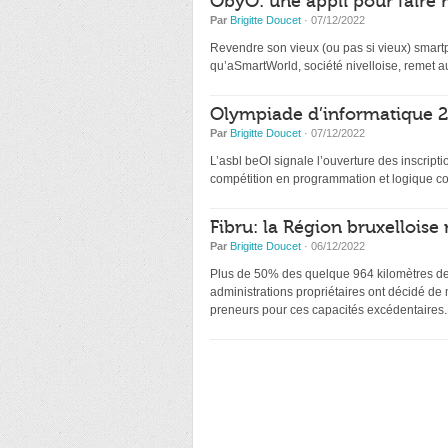
ObyO: une appli pour faire 
Par
Brigitte Doucet
· 07/12/2022
Revendre son vieux (ou pas si vieux) smartp
qu’aSmartWorld, société nivelloise, remet au
Olympiade d’informatique 20
Par
Brigitte Doucet
· 07/12/2022
L’asbl beOI signale l’ouverture des inscri
compétition en programmation et logique co
Fibru: la Région bruxelloise 
Par
Brigitte Doucet
· 06/12/2022
Plus de 50% des quelque 964 kilomètres de f
administrations propriétaires ont décidé de
preneurs pour ces capacités excédentaires.