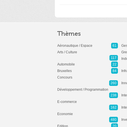
Thèmes
Aéronautique / Espace
61
Ges
Arts / Culture
Gre
117
Ind
Automobile
22
Bruxelles
84
Inf
Concours
260
Inn
Développement / Programmation
238
Inte
E-commerce
162
Int
Economie
480
Inv
Edition
20