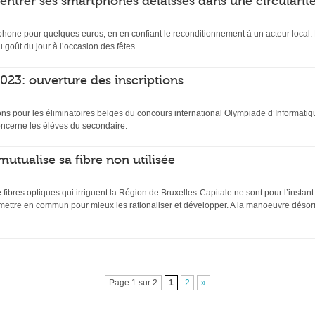
rentrer ses smartphones délaissés dans une circularit
hone pour quelques euros, en en confiant le reconditionnement à un acteur local. D
 goût du jour à l’occasion des fêtes.
23: ouverture des inscriptions
ptions pour les éliminatoires belges du concours international Olympiade d’Inform
ncerne les élèves du secondaire.
mutualise sa fibre non utilisée
ibres optiques qui irriguent la Région de Bruxelles-Capitale ne sont pour l’instant
 mettre en commun pour mieux les rationaliser et développer. A la manoeuvre désor
Page 1 sur 2
1
2
»