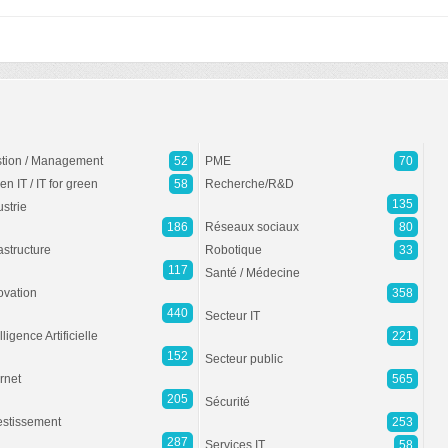
tion / Management
52
PME
70
en IT / IT for green
58
Recherche/R&D
135
ustrie
186
Réseaux sociaux
80
rastructure
Robotique
33
117
Santé / Médecine
ovation
358
440
Secteur IT
lligence Artificielle
221
152
Secteur public
ernet
565
205
Sécurité
estissement
253
287
Services IT
58