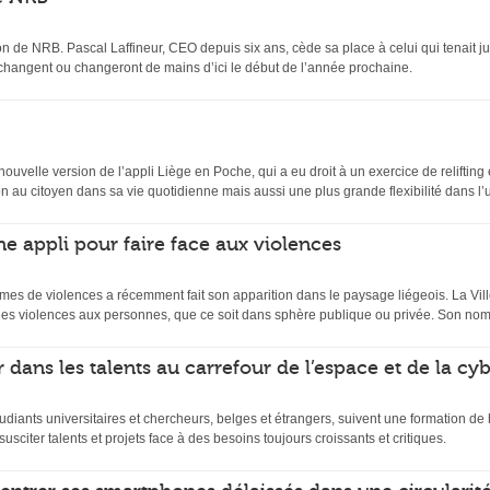
n de NRB. Pascal Laffineur, CEO depuis six ans, cède sa place à celui qui tenait ju
 changent ou changeront de mains d’ici le début de l’année prochaine.
velle version de l’appli Liège en Poche, qui a eu droit à un exercice de relifting et
 au citoyen dans sa vie quotidienne mais aussi une plus grande flexibilité dans l’uti
ne appli pour faire face aux violences
mes de violences a récemment fait son apparition dans le paysage liégeois. La Ville
es violences aux personnes, que ce soit dans sphère publique ou privée. Son nom
 dans les talents au carrefour de l’espace et de la cy
udiants universitaires et chercheurs, belges et étrangers, suivent une formation d
usciter talents et projets face à des besoins toujours croissants et critiques.