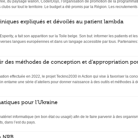
ée, du paysage wallon, CoderDojo, l’organisation de promotion de la programmati
s clubs sur tout le territoire. Le budget a été promis par la Région. Les recrutemen
 cliniques expliqués et dévoilés au patient lambda
 Esperity, a fait son apparition sur la Toile belge. Son but: informer les patients et l
diverses langues européennes et dans un langage accessible par tous. Partenaires:
ir des méthodes de conception et d’appropriation po
mation effectuée en 2022, le projet Teckno2030 in Action qui vise à favoriser la conc
n entame une série d’ateliers pour donner naissance à des outils et méthodes à de
atiques pour l’Ukraine
matériel informatique (en bon état ou usagé) afin de le faire parvenir à des organi
s, dans l’est du pays.
e NRB