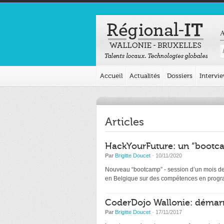
A
Accueil
Actualités
Dossiers
Intervi
Articles
HackYourFuture: un “bootca
Par
Brigitte Doucet
· 10/11/2020
Nouveau “bootcamp” - session d’un mois de d
en Belgique sur des compétences en programm
CoderDojo Wallonie: démarr
Par
Brigitte Doucet
· 17/11/2017