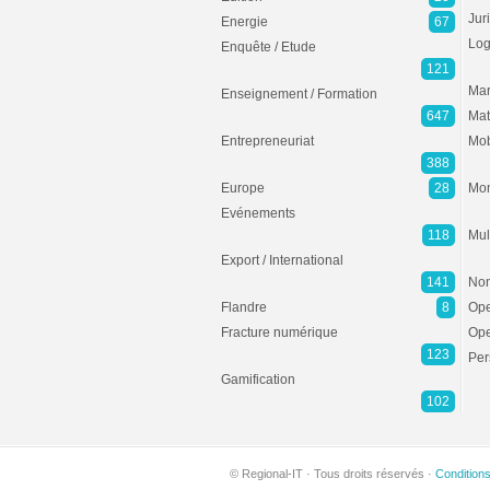
Jur
Energie
67
Log
Enquête / Etude
121
Mar
Enseignement / Formation
647
Mat
Entrepreneuriat
Mob
388
Europe
28
Mon
Evénements
118
Mul
Export / International
141
Non
Flandre
8
Ope
Fracture numérique
Ope
123
Per
Gamification
102
© Regional-IT · Tous droits réservés ·
Condition