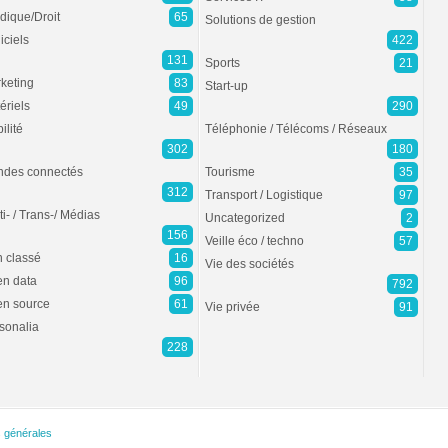
idique/Droit
65
Solutions de gestion
iciels
422
131
Sports
21
keting
83
Start-up
ériels
49
290
ilité
Téléphonie / Télécoms / Réseaux
302
180
des connectés
Tourisme
35
312
Transport / Logistique
97
ti- / Trans-/ Médias
Uncategorized
2
156
Veille éco / techno
57
 classé
16
Vie des sociétés
n data
96
792
n source
61
Vie privée
91
sonalia
228
s générales