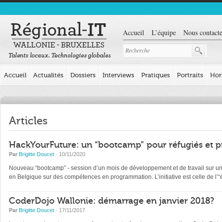
Accueil
L’équipe
Nous contacte
Accueil
Actualités
Dossiers
Interviews
Pratiques
Portraits
Hor
Articles
HackYourFuture: un “bootcamp” pour réfugiés et p
Par
Brigitte Doucet
· 10/11/2020
Nouveau “bootcamp” - session d’un mois de développement et de travail sur un pr
en Belgique sur des compétences en programmation. L’initiative est celle de l
CoderDojo Wallonie: démarrage en janvier 2018?
Par
Brigitte Doucet
· 17/11/2017