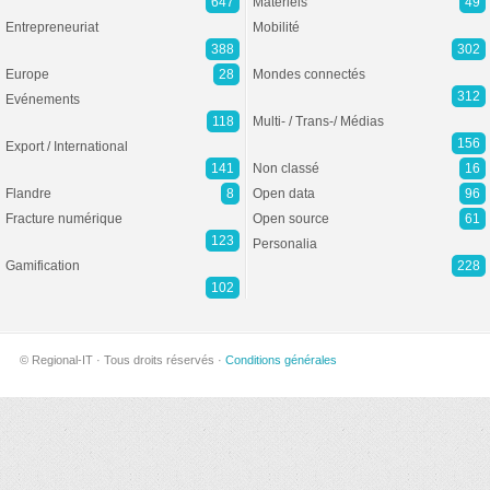
647
Matériels
49
Entrepreneuriat
Mobilité
388
302
Europe
28
Mondes connectés
312
Evénements
118
Multi- / Trans-/ Médias
156
Export / International
141
Non classé
16
Flandre
8
Open data
96
Fracture numérique
Open source
61
123
Personalia
Gamification
228
102
© Regional-IT · Tous droits réservés ·
Conditions générales