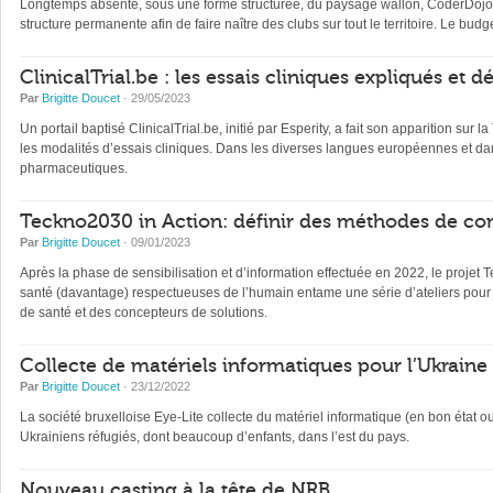
Longtemps absente, sous une forme structurée, du paysage wallon, CoderDojo, 
structure permanente afin de faire naître des clubs sur tout le territoire. Le b
ClinicalTrial.be : les essais cliniques expliqués et 
Par
Brigitte Doucet
· 29/05/2023
Un portail baptisé ClinicalTrial.be, initié par Esperity, a fait son apparition sur l
les modalités d’essais cliniques. Dans les diverses langues européennes et dan
pharmaceutiques.
Teckno2030 in Action: définir des méthodes de con
Par
Brigitte Doucet
· 09/01/2023
Après la phase de sensibilisation et d’information effectuée en 2022, le projet 
santé (davantage) respectueuses de l’humain entame une série d’ateliers pour 
de santé et des concepteurs de solutions.
Collecte de matériels informatiques pour l’Ukraine
Par
Brigitte Doucet
· 23/12/2022
La société bruxelloise Eye-Lite collecte du matériel informatique (en bon état 
Ukrainiens réfugiés, dont beaucoup d’enfants, dans l’est du pays.
Nouveau casting à la tête de NRB