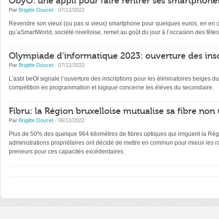
ObyO: une appli pour faire rentrer ses smartphones
Par
Brigitte Doucet
· 07/12/2022
Revendre son vieux (ou pas si vieux) smartphone pour quelques euros, en en con
qu’aSmartWorld, société nivelloise, remet au goût du jour à l’occasion des fêtes
Olympiade d’informatique 2023: ouverture des insc
Par
Brigitte Doucet
· 07/12/2022
L’asbl beOI signale l’ouverture des inscriptions pour les éliminatoires belge
compétition en programmation et logique concerne les élèves du secondaire.
Fibru: la Région bruxelloise mutualise sa fibre non 
Par
Brigitte Doucet
· 06/12/2022
Plus de 50% des quelque 964 kilomètres de fibres optiques qui irriguent la Régi
administrations propriétaires ont décidé de mettre en commun pour mieux les ra
preneurs pour ces capacités excédentaires.