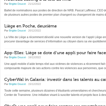
Par
Brigitte Doucet
· 21/12/2022
Ballet de nominations aux postes de direction de NRB. Pascal Laffineur, CEO depu
de plusieurs autres postes de premier plan changent ou changeront de mains d’
Liège en Poche, deuxième
Par
Brigitte Doucet
· 20/12/2022
La Ville de Liège a récemment dévoilé une nouvelle version de l’appli Liège en Po
procurer davantage de services d’information au citoyen dans sa vie quotidienne 
App-Elles: Liège se dote d’une appli pour faire fac
Par
Brigitte Doucet
· 16/12/2022
Une appli mobile d’aide temps réel aux victimes de violences a récemment fait s
composante majeure de ses actions contre les violences aux personnes, que ce
CyberWal in Galaxia: investir dans les talents au ca
Par
Brigitte Doucet
· 15/12/2022
Toute cette semaine, plusieurs dizaines d’étudiants universitaires et chercheur
Center de Transinne. Une initiative visant à susciter talents et projets face à des