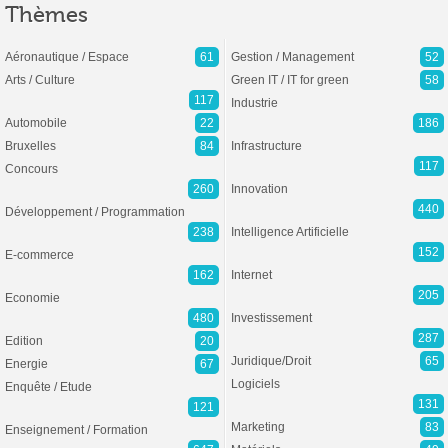
Thèmes
Aéronautique / Espace
61
Gestion / Management
52
Arts / Culture
Green IT / IT for green
58
117
Industrie
Automobile
22
186
Bruxelles
84
Infrastructure
117
Concours
260
Innovation
440
Développement / Programmation
238
Intelligence Artificielle
152
E-commerce
162
Internet
205
Economie
480
Investissement
287
Edition
20
Juridique/Droit
65
Energie
67
Logiciels
Enquête / Etude
131
121
Marketing
83
Enseignement / Formation