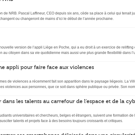
n de NRB. Pascal Laffineur, CEO depuis six ans, cède sa place à celui qui tenait ju
 changent ou changeront de mains d’ici le début de l’année prochaine.
velle version de l’appli Liège en Poche, qui a eu droit à un exercice de relifting et
 au citoyen dans sa vie quotidienne mais aussi une plus grande flexibilité dans l’uti
ne appli pour faire face aux violences
mes de violences a récemment fait son apparition dans le paysage liégeois. La Ville
es violences aux personnes, que ce soit dans sphère publique ou privée. Son nom
 dans les talents au carrefour de l’espace et de la cy
udiants universitaires et chercheurs, belges et étrangers, suivent une formation d
usciter talents et projets face à des besoins toujours croissants et critiques.