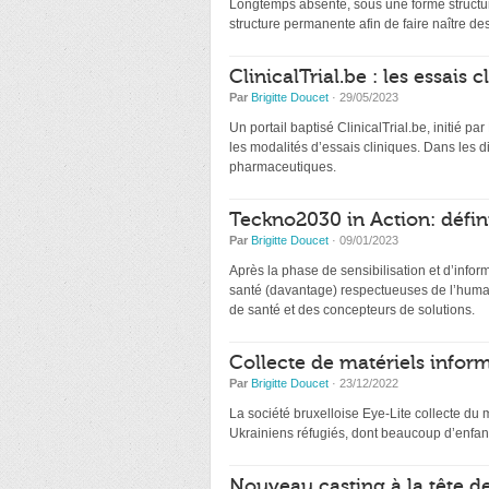
Longtemps absente, sous une forme structur
structure permanente afin de faire naître de
ClinicalTrial.be : les essais
Par
Brigitte Doucet
· 29/05/2023
Un portail baptisé ClinicalTrial.be, initié par
les modalités d’essais cliniques. Dans les 
pharmaceutiques.
Teckno2030 in Action: défin
Par
Brigitte Doucet
· 09/01/2023
Après la phase de sensibilisation et d’infor
santé (davantage) respectueuses de l’humai
de santé et des concepteurs de solutions.
Collecte de matériels inform
Par
Brigitte Doucet
· 23/12/2022
La société bruxelloise Eye-Lite collecte du 
Ukrainiens réfugiés, dont beaucoup d’enfant
Nouveau casting à la tête d