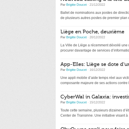
Par
Brigitte Doucet
· 21/12/2022
Ballet de nominations aux postes de directio
de plusieurs autres postes de premier plan
Liège en Poche, deuxième
Par
Brigitte Doucet
· 20/12/2022
La Ville de Liège a récemment dévoilé une nou
procurer davantage de services d’information
App-Elles: Liège se dote d’u
Par
Brigitte Doucet
· 16/12/2022
Une appli mobile d’aide temps réel aux victi
composante majeure de ses actions contre l
CyberWal in Galaxia: investir
Par
Brigitte Doucet
· 15/12/2022
Toute cette semaine, plusieurs dizaines d’ét
Center de Transinne. Une initiative visant à s