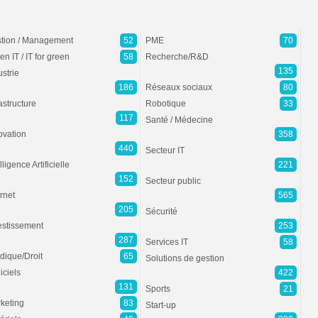
tion / Management
52
PME
70
en IT / IT for green
58
Recherche/R&D
135
ustrie
186
Réseaux sociaux
80
rastructure
Robotique
33
117
Santé / Médecine
ovation
358
440
Secteur IT
lligence Artificielle
221
152
Secteur public
ernet
565
205
Sécurité
estissement
253
287
Services IT
58
idique/Droit
65
Solutions de gestion
iciels
422
131
Sports
21
keting
83
Start-up