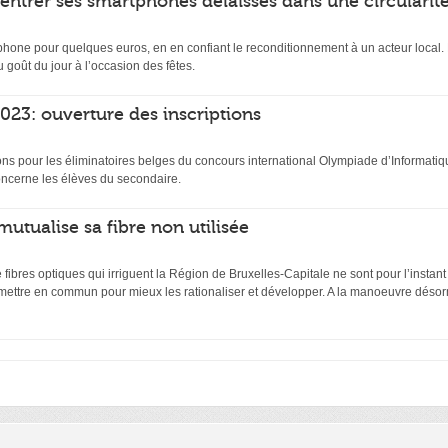
rentrer ses smartphones délaissés dans une circularit
hone pour quelques euros, en en confiant le reconditionnement à un acteur local. D
 goût du jour à l’occasion des fêtes.
23: ouverture des inscriptions
ptions pour les éliminatoires belges du concours international Olympiade d’Inform
ncerne les élèves du secondaire.
mutualise sa fibre non utilisée
ibres optiques qui irriguent la Région de Bruxelles-Capitale ne sont pour l’instant
 mettre en commun pour mieux les rationaliser et développer. A la manoeuvre désor