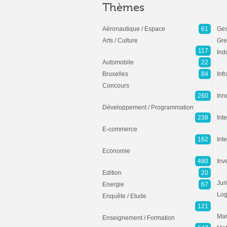
Thèmes
Aéronautique / Espace
61
Ges
Arts / Culture
Gre
117
Ind
Automobile
22
Bruxelles
84
Inf
Concours
260
Inn
Développement / Programmation
238
Inte
E-commerce
162
Int
Economie
480
Inv
Edition
20
Jur
Energie
67
Log
Enquête / Etude
121
Mar
Enseignement / Formation