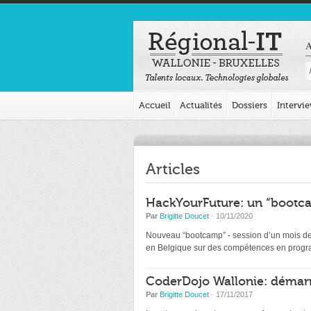
A
Accueil
Actualités
Dossiers
Intervi
Articles
HackYourFuture: un “bootca
Par
Brigitte Doucet
· 10/11/2020
Nouveau “bootcamp” - session d’un mois de d
en Belgique sur des compétences en programm
CoderDojo Wallonie: démarr
Par
Brigitte Doucet
· 17/11/2017