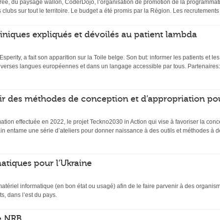
ée, du paysage wallon, CoderDojo, l’organisation de promotion de la programmati
s clubs sur tout le territoire. Le budget a été promis par la Région. Les recrutemen
 cliniques expliqués et dévoilés au patient lambda
 Esperity, a fait son apparition sur la Toile belge. Son but: informer les patients et l
diverses langues européennes et dans un langage accessible par tous. Partenaires:
ir des méthodes de conception et d’appropriation po
mation effectuée en 2022, le projet Teckno2030 in Action qui vise à favoriser la conc
n entame une série d’ateliers pour donner naissance à des outils et méthodes à de
atiques pour l’Ukraine
matériel informatique (en bon état ou usagé) afin de le faire parvenir à des organi
s, dans l’est du pays.
e NRB