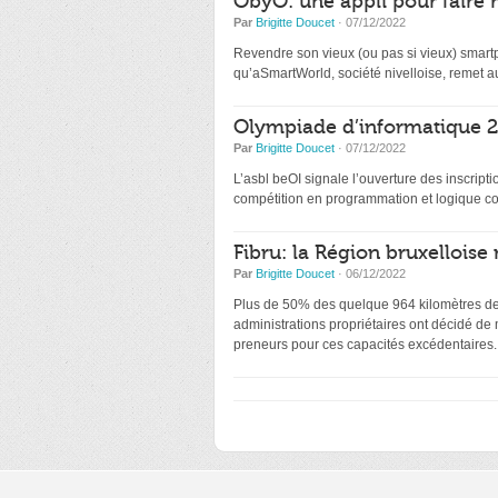
ObyO: une appli pour faire 
Par
Brigitte Doucet
· 07/12/2022
Revendre son vieux (ou pas si vieux) smartp
qu’aSmartWorld, société nivelloise, remet au
Olympiade d’informatique 20
Par
Brigitte Doucet
· 07/12/2022
L’asbl beOI signale l’ouverture des inscri
compétition en programmation et logique co
Fibru: la Région bruxelloise 
Par
Brigitte Doucet
· 06/12/2022
Plus de 50% des quelque 964 kilomètres de f
administrations propriétaires ont décidé de
preneurs pour ces capacités excédentaires.