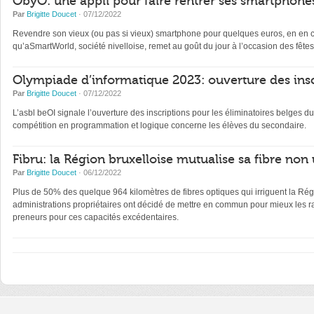
ObyO: une appli pour faire rentrer ses smartphones
Par
Brigitte Doucet
· 07/12/2022
Revendre son vieux (ou pas si vieux) smartphone pour quelques euros, en en con
qu’aSmartWorld, société nivelloise, remet au goût du jour à l’occasion des fêtes
Olympiade d’informatique 2023: ouverture des insc
Par
Brigitte Doucet
· 07/12/2022
L’asbl beOI signale l’ouverture des inscriptions pour les éliminatoires belge
compétition en programmation et logique concerne les élèves du secondaire.
Fibru: la Région bruxelloise mutualise sa fibre non 
Par
Brigitte Doucet
· 06/12/2022
Plus de 50% des quelque 964 kilomètres de fibres optiques qui irriguent la Régi
administrations propriétaires ont décidé de mettre en commun pour mieux les ra
preneurs pour ces capacités excédentaires.