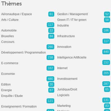
Thèmes
Aéronautique / Espace
61
Gestion / Management
52
Arts / Culture
Green IT / IT for green
58
117
Industrie
Automobile
22
186
Bruxelles
84
Infrastructure
117
Concours
260
Innovation
440
Développement / Programmation
238
Intelligence Artificielle
152
E-commerce
162
Internet
205
Economie
480
Investissement
287
Edition
20
Juridique/Droit
65
Energie
67
Logiciels
Enquête / Etude
131
121
Marketing
83
Enseignement / Formation