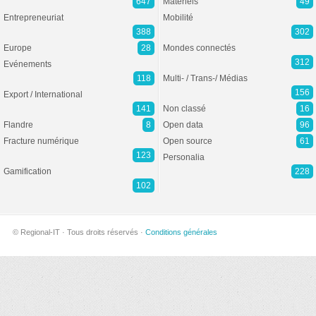
647
Matériels
49
Entrepreneuriat
Mobilité
388
302
Europe
28
Mondes connectés
312
Evénements
118
Multi- / Trans-/ Médias
156
Export / International
141
Non classé
16
Flandre
8
Open data
96
Fracture numérique
Open source
61
123
Personalia
Gamification
228
102
© Regional-IT · Tous droits réservés ·
Conditions générales