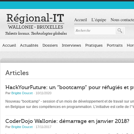
Accueil
L’équipe
Nous contacte
Accueil
Actualités
Dossiers
Interviews
Pratiques
Portraits
Hor
Articles
HackYourFuture: un “bootcamp” pour réfugiés et p
Par
Brigitte Doucet
· 10/11/2020
Nouveau “bootcamp” - session d’un mois de développement et de travail sur un pr
en Belgique sur des compétences en programmation. L’initiative est celle de l
CoderDojo Wallonie: démarrage en janvier 2018?
Par
Brigitte Doucet
· 17/11/2017