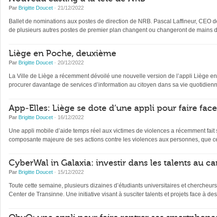
Par
Brigitte Doucet
· 21/12/2022
Ballet de nominations aux postes de direction de NRB. Pascal Laffineur, CEO depu
de plusieurs autres postes de premier plan changent ou changeront de mains d’
Liège en Poche, deuxième
Par
Brigitte Doucet
· 20/12/2022
La Ville de Liège a récemment dévoilé une nouvelle version de l’appli Liège en Po
procurer davantage de services d’information au citoyen dans sa vie quotidienne 
App-Elles: Liège se dote d’une appli pour faire fac
Par
Brigitte Doucet
· 16/12/2022
Une appli mobile d’aide temps réel aux victimes de violences a récemment fait s
composante majeure de ses actions contre les violences aux personnes, que ce
CyberWal in Galaxia: investir dans les talents au ca
Par
Brigitte Doucet
· 15/12/2022
Toute cette semaine, plusieurs dizaines d’étudiants universitaires et chercheur
Center de Transinne. Une initiative visant à susciter talents et projets face à des