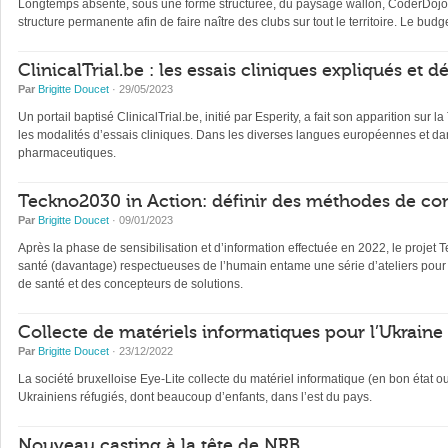
Longtemps absente, sous une forme structurée, du paysage wallon, CoderDojo, 
structure permanente afin de faire naître des clubs sur tout le territoire. Le b
ClinicalTrial.be : les essais cliniques expliqués et 
Par
Brigitte Doucet
· 29/05/2023
Un portail baptisé ClinicalTrial.be, initié par Esperity, a fait son apparition sur l
les modalités d’essais cliniques. Dans les diverses langues européennes et dan
pharmaceutiques.
Teckno2030 in Action: définir des méthodes de con
Par
Brigitte Doucet
· 09/01/2023
Après la phase de sensibilisation et d’information effectuée en 2022, le projet 
santé (davantage) respectueuses de l’humain entame une série d’ateliers pour 
de santé et des concepteurs de solutions.
Collecte de matériels informatiques pour l’Ukraine
Par
Brigitte Doucet
· 23/12/2022
La société bruxelloise Eye-Lite collecte du matériel informatique (en bon état 
Ukrainiens réfugiés, dont beaucoup d’enfants, dans l’est du pays.
Nouveau casting à la tête de NRB