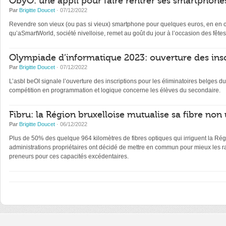
ObyO: une appli pour faire rentrer ses smartphones
Par
Brigitte Doucet
· 07/12/2022
Revendre son vieux (ou pas si vieux) smartphone pour quelques euros, en en con
qu’aSmartWorld, société nivelloise, remet au goût du jour à l’occasion des fêtes
Olympiade d’informatique 2023: ouverture des insc
Par
Brigitte Doucet
· 07/12/2022
L’asbl beOI signale l’ouverture des inscriptions pour les éliminatoires belge
compétition en programmation et logique concerne les élèves du secondaire.
Fibru: la Région bruxelloise mutualise sa fibre non 
Par
Brigitte Doucet
· 06/12/2022
Plus de 50% des quelque 964 kilomètres de fibres optiques qui irriguent la Régi
administrations propriétaires ont décidé de mettre en commun pour mieux les ra
preneurs pour ces capacités excédentaires.