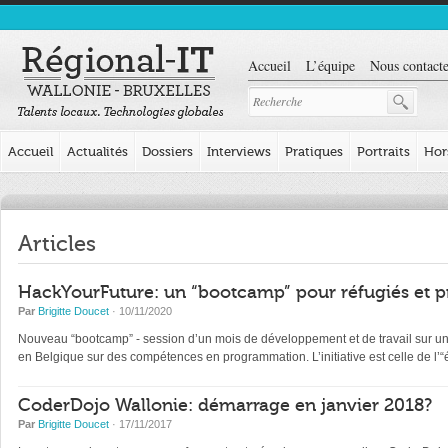
Accueil
L’équipe
Nous contacte
Accueil
Actualités
Dossiers
Interviews
Pratiques
Portraits
Hor
Articles
HackYourFuture: un “bootcamp” pour réfugiés et p
Par
Brigitte Doucet
· 10/11/2020
Nouveau “bootcamp” - session d’un mois de développement et de travail sur un pr
en Belgique sur des compétences en programmation. L’initiative est celle de l
CoderDojo Wallonie: démarrage en janvier 2018?
Par
Brigitte Doucet
· 17/11/2017