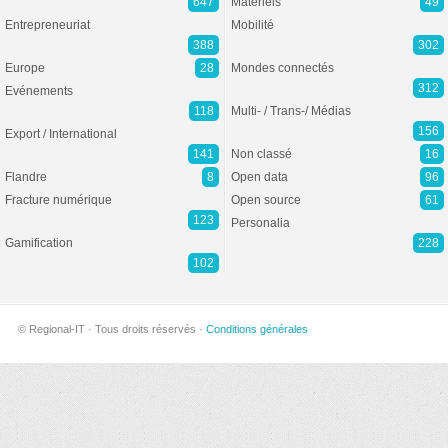
647
Matériels
49
Entrepreneuriat
Mobilité
388
302
Europe
28
Mondes connectés
312
Evénements
118
Multi- / Trans-/ Médias
156
Export / International
141
Non classé
16
Flandre
8
Open data
96
Fracture numérique
Open source
61
123
Personalia
Gamification
228
102
© Regional-IT · Tous droits réservés ·
Conditions générales