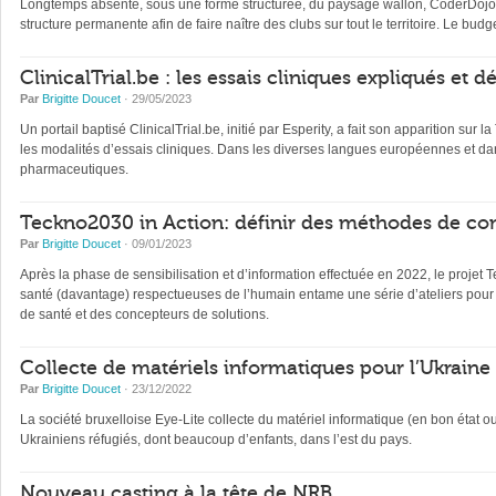
Longtemps absente, sous une forme structurée, du paysage wallon, CoderDojo, 
structure permanente afin de faire naître des clubs sur tout le territoire. Le b
ClinicalTrial.be : les essais cliniques expliqués et 
Par
Brigitte Doucet
· 29/05/2023
Un portail baptisé ClinicalTrial.be, initié par Esperity, a fait son apparition sur l
les modalités d’essais cliniques. Dans les diverses langues européennes et dan
pharmaceutiques.
Teckno2030 in Action: définir des méthodes de con
Par
Brigitte Doucet
· 09/01/2023
Après la phase de sensibilisation et d’information effectuée en 2022, le projet 
santé (davantage) respectueuses de l’humain entame une série d’ateliers pour 
de santé et des concepteurs de solutions.
Collecte de matériels informatiques pour l’Ukraine
Par
Brigitte Doucet
· 23/12/2022
La société bruxelloise Eye-Lite collecte du matériel informatique (en bon état 
Ukrainiens réfugiés, dont beaucoup d’enfants, dans l’est du pays.
Nouveau casting à la tête de NRB