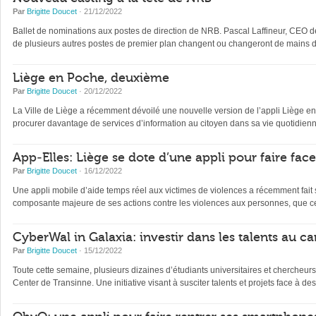
Par
Brigitte Doucet
· 21/12/2022
Ballet de nominations aux postes de direction de NRB. Pascal Laffineur, CEO depu
de plusieurs autres postes de premier plan changent ou changeront de mains d’
Liège en Poche, deuxième
Par
Brigitte Doucet
· 20/12/2022
La Ville de Liège a récemment dévoilé une nouvelle version de l’appli Liège en Po
procurer davantage de services d’information au citoyen dans sa vie quotidienne 
App-Elles: Liège se dote d’une appli pour faire fac
Par
Brigitte Doucet
· 16/12/2022
Une appli mobile d’aide temps réel aux victimes de violences a récemment fait s
composante majeure de ses actions contre les violences aux personnes, que ce
CyberWal in Galaxia: investir dans les talents au ca
Par
Brigitte Doucet
· 15/12/2022
Toute cette semaine, plusieurs dizaines d’étudiants universitaires et chercheur
Center de Transinne. Une initiative visant à susciter talents et projets face à des