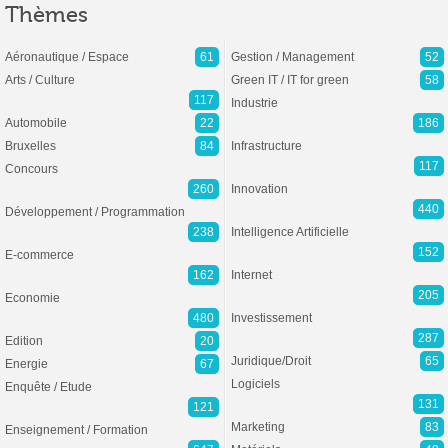
Thèmes
Aéronautique / Espace
61
Gestion / Management
52
Arts / Culture
Green IT / IT for green
58
117
Industrie
Automobile
22
186
Bruxelles
84
Infrastructure
117
Concours
260
Innovation
440
Développement / Programmation
238
Intelligence Artificielle
152
E-commerce
162
Internet
205
Economie
480
Investissement
287
Edition
20
Juridique/Droit
65
Energie
67
Logiciels
Enquête / Etude
131
121
Marketing
83
Enseignement / Formation