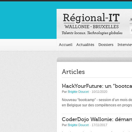
A
Accueil
Actualités
Dossiers
Intervi
Articles
HackYourFuture: un “bootca
Par
Brigitte Doucet
· 10/11/2020
Nouveau “bootcamp” - session d’un mois de d
en Belgique sur des compétences en programm
CoderDojo Wallonie: démarr
Par
Brigitte Doucet
· 17/11/2017