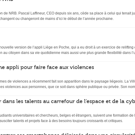
n de NRB. Pascal Laffineur, CEO depuis six ans, cède sa place à celui qui tenait ju
 changent ou changeront de mains d’ici le début de l’année prochaine.
velle version de l’appli Liège en Poche, qui a eu droit à un exercice de relifting et
 au citoyen dans sa vie quotidienne mais aussi une plus grande flexibilité dans l’uti
ne appli pour faire face aux violences
mes de violences a récemment fait son apparition dans le paysage liégeois. La Ville
es violences aux personnes, que ce soit dans sphère publique ou privée. Son nom
 dans les talents au carrefour de l’espace et de la cy
udiants universitaires et chercheurs, belges et étrangers, suivent une formation d
usciter talents et projets face à des besoins toujours croissants et critiques.