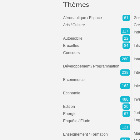
Thèmes
Aéronautique / Espace
61
Ges
Arts / Culture
Gre
117
Ind
Automobile
22
Bruxelles
84
Inf
Concours
260
Inn
Développement / Programmation
238
Inte
E-commerce
162
Int
Economie
480
Inv
Edition
20
Jur
Energie
67
Log
Enquête / Etude
121
Mar
Enseignement / Formation