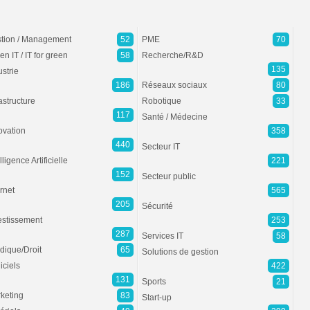
tion / Management
52
PME
70
en IT / IT for green
58
Recherche/R&D
135
ustrie
186
Réseaux sociaux
80
rastructure
Robotique
33
117
Santé / Médecine
ovation
358
440
Secteur IT
lligence Artificielle
221
152
Secteur public
ernet
565
205
Sécurité
estissement
253
287
Services IT
58
idique/Droit
65
Solutions de gestion
iciels
422
131
Sports
21
keting
83
Start-up