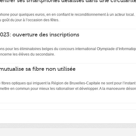
rentrer ses smartphones délaissés dans une circularit
hone pour quelques euros, en en confiant le reconditionnement à un acteur local. D
 goût du jour à l’occasion des fêtes.
23: ouverture des inscriptions
ptions pour les éliminatoires belges du concours international Olympiade d’Inform
ncerne les élèves du secondaire.
mutualise sa fibre non utilisée
ibres optiques qui irriguent la Région de Bruxelles-Capitale ne sont pour l’instant
 mettre en commun pour mieux les rationaliser et développer. A la manoeuvre désor