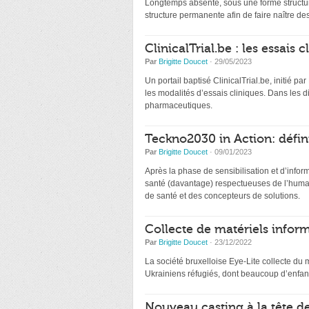
Longtemps absente, sous une forme structur
structure permanente afin de faire naître de
ClinicalTrial.be : les essais
Par
Brigitte Doucet
· 29/05/2023
Un portail baptisé ClinicalTrial.be, initié par
les modalités d’essais cliniques. Dans les 
pharmaceutiques.
Teckno2030 in Action: défin
Par
Brigitte Doucet
· 09/01/2023
Après la phase de sensibilisation et d’infor
santé (davantage) respectueuses de l’humai
de santé et des concepteurs de solutions.
Collecte de matériels inform
Par
Brigitte Doucet
· 23/12/2022
La société bruxelloise Eye-Lite collecte du 
Ukrainiens réfugiés, dont beaucoup d’enfant
Nouveau casting à la tête d