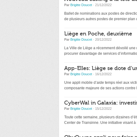
Par
Brigitte Doucet
· 21/12/2022
Ballet de nominations aux postes de directio
de plusieurs autres postes de premier plan
Liège en Poche, deuxième
Par
Brigitte Doucet
· 20/12/2022
La Ville de Liège a récemment dévoilé une nou
procurer davantage de services d’information
App-Elles: Liège se dote d’u
Par
Brigitte Doucet
· 16/12/2022
Une appli mobile d’aide temps réel aux victi
composante majeure de ses actions contre l
CyberWal in Galaxia: investir
Par
Brigitte Doucet
· 15/12/2022
Toute cette semaine, plusieurs dizaines d’ét
Center de Transinne. Une initiative visant à s