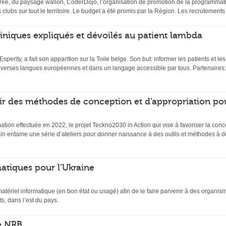
ée, du paysage wallon, CoderDojo, l’organisation de promotion de la programmati
s clubs sur tout le territoire. Le budget a été promis par la Région. Les recrutemen
 cliniques expliqués et dévoilés au patient lambda
 Esperity, a fait son apparition sur la Toile belge. Son but: informer les patients et l
diverses langues européennes et dans un langage accessible par tous. Partenaires:
ir des méthodes de conception et d’appropriation po
mation effectuée en 2022, le projet Teckno2030 in Action qui vise à favoriser la conc
n entame une série d’ateliers pour donner naissance à des outils et méthodes à de
atiques pour l’Ukraine
matériel informatique (en bon état ou usagé) afin de le faire parvenir à des organi
s, dans l’est du pays.
e NRB