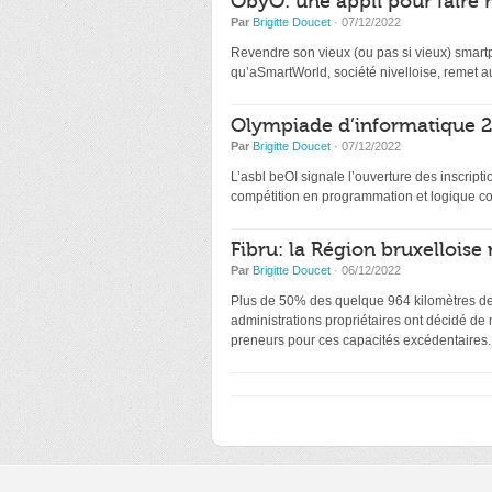
ObyO: une appli pour faire 
Par
Brigitte Doucet
· 07/12/2022
Revendre son vieux (ou pas si vieux) smartp
qu’aSmartWorld, société nivelloise, remet au
Olympiade d’informatique 20
Par
Brigitte Doucet
· 07/12/2022
L’asbl beOI signale l’ouverture des inscri
compétition en programmation et logique co
Fibru: la Région bruxelloise 
Par
Brigitte Doucet
· 06/12/2022
Plus de 50% des quelque 964 kilomètres de f
administrations propriétaires ont décidé de
preneurs pour ces capacités excédentaires.