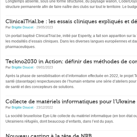
Longtemps absente, sous une forme structurée, du paysage wallon, CoderDojo, 
structure permanente afin de faire naître des clubs sur tout le territoire. Le b
ClinicalTrial.be : les essais cliniques expliqués et 
Par
Brigitte Doucet
· 29/05/2023
Un portail baptisé ClinicalTrial.be, initié par Esperity, a fait son apparition sur l
les modalités d’essais cliniques. Dans les diverses langues européennes et dan
pharmaceutiques.
Teckno2030 in Action: définir des méthodes de con
Par
Brigitte Doucet
· 09/01/2023
Après la phase de sensibilisation et d’information effectuée en 2022, le projet 
santé (davantage) respectueuses de l’humain entame une série d’ateliers pour 
de santé et des concepteurs de solutions.
Collecte de matériels informatiques pour l’Ukraine
Par
Brigitte Doucet
· 23/12/2022
La société bruxelloise Eye-Lite collecte du matériel informatique (en bon état 
Ukrainiens réfugiés, dont beaucoup d’enfants, dans l’est du pays.
Nouveau casting à la tête de NRB