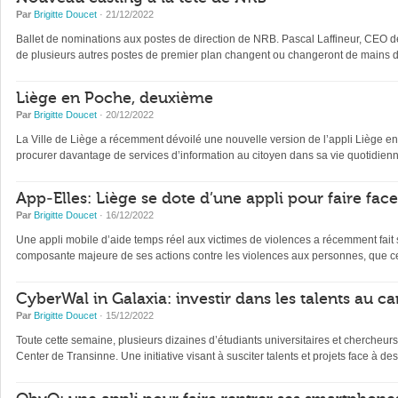
Par
Brigitte Doucet
· 21/12/2022
Ballet de nominations aux postes de direction de NRB. Pascal Laffineur, CEO depu
de plusieurs autres postes de premier plan changent ou changeront de mains d’
Liège en Poche, deuxième
Par
Brigitte Doucet
· 20/12/2022
La Ville de Liège a récemment dévoilé une nouvelle version de l’appli Liège en Po
procurer davantage de services d’information au citoyen dans sa vie quotidienne 
App-Elles: Liège se dote d’une appli pour faire fac
Par
Brigitte Doucet
· 16/12/2022
Une appli mobile d’aide temps réel aux victimes de violences a récemment fait s
composante majeure de ses actions contre les violences aux personnes, que ce
CyberWal in Galaxia: investir dans les talents au ca
Par
Brigitte Doucet
· 15/12/2022
Toute cette semaine, plusieurs dizaines d’étudiants universitaires et chercheur
Center de Transinne. Une initiative visant à susciter talents et projets face à des