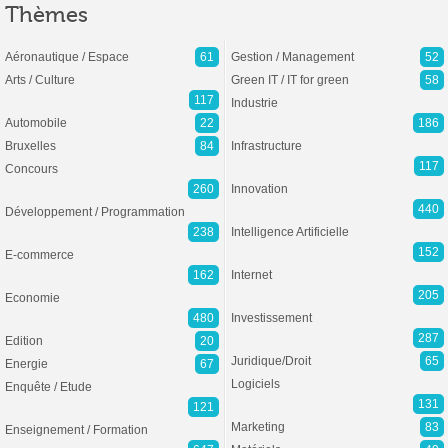
Thèmes
Aéronautique / Espace
61
Gestion / Management
52
Arts / Culture
Green IT / IT for green
58
117
Industrie
Automobile
22
186
Bruxelles
84
Infrastructure
117
Concours
260
Innovation
440
Développement / Programmation
238
Intelligence Artificielle
152
E-commerce
162
Internet
205
Economie
480
Investissement
287
Edition
20
Juridique/Droit
65
Energie
67
Logiciels
Enquête / Etude
131
121
Marketing
83
Enseignement / Formation