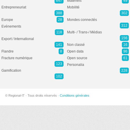
647
Matériels
49
Entrepreneuriat
Mobilité
388
302
Europe
28
Mondes connectés
312
Evénements
118
Multi- / Trans-/ Médias
156
Export / International
141
Non classé
16
Flandre
8
Open data
96
Fracture numérique
Open source
61
123
Personalia
Gamification
228
102
© Regional-IT · Tous droits réservés ·
Conditions générales