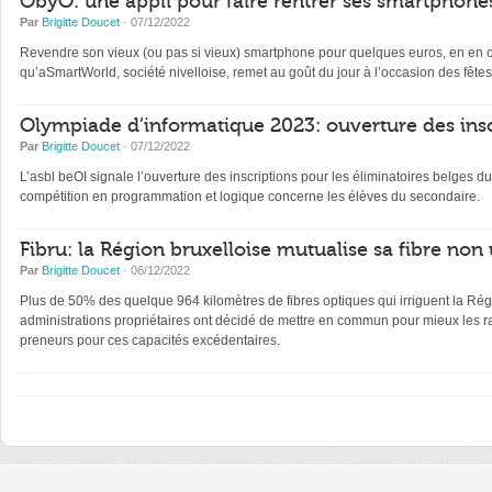
ObyO: une appli pour faire rentrer ses smartphones
Par
Brigitte Doucet
· 07/12/2022
Revendre son vieux (ou pas si vieux) smartphone pour quelques euros, en en con
qu’aSmartWorld, société nivelloise, remet au goût du jour à l’occasion des fêtes
Olympiade d’informatique 2023: ouverture des insc
Par
Brigitte Doucet
· 07/12/2022
L’asbl beOI signale l’ouverture des inscriptions pour les éliminatoires belge
compétition en programmation et logique concerne les élèves du secondaire.
Fibru: la Région bruxelloise mutualise sa fibre non 
Par
Brigitte Doucet
· 06/12/2022
Plus de 50% des quelque 964 kilomètres de fibres optiques qui irriguent la Régi
administrations propriétaires ont décidé de mettre en commun pour mieux les ra
preneurs pour ces capacités excédentaires.