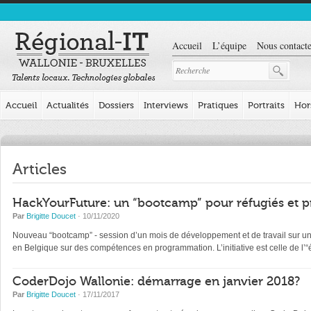
Accueil
L’équipe
Nous contacte
Accueil
Actualités
Dossiers
Interviews
Pratiques
Portraits
Hor
Articles
HackYourFuture: un “bootcamp” pour réfugiés et p
Par
Brigitte Doucet
· 10/11/2020
Nouveau “bootcamp” - session d’un mois de développement et de travail sur un pr
en Belgique sur des compétences en programmation. L’initiative est celle de l
CoderDojo Wallonie: démarrage en janvier 2018?
Par
Brigitte Doucet
· 17/11/2017