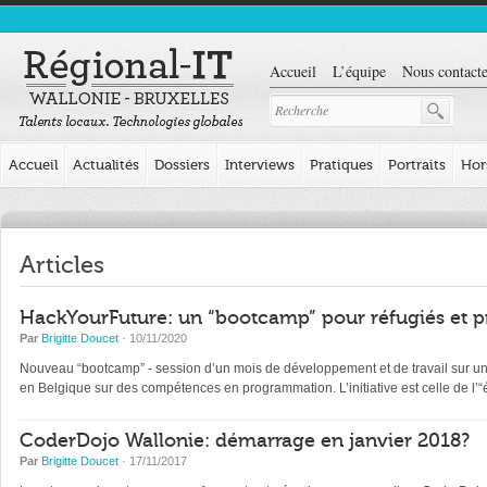
Accueil
L’équipe
Nous contacte
Accueil
Actualités
Dossiers
Interviews
Pratiques
Portraits
Hor
Articles
HackYourFuture: un “bootcamp” pour réfugiés et p
Par
Brigitte Doucet
· 10/11/2020
Nouveau “bootcamp” - session d’un mois de développement et de travail sur un pr
en Belgique sur des compétences en programmation. L’initiative est celle de l
CoderDojo Wallonie: démarrage en janvier 2018?
Par
Brigitte Doucet
· 17/11/2017