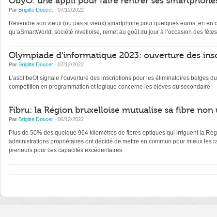
ObyO: une appli pour faire rentrer ses smartphones
Par
Brigitte Doucet
· 07/12/2022
Revendre son vieux (ou pas si vieux) smartphone pour quelques euros, en en con
qu’aSmartWorld, société nivelloise, remet au goût du jour à l’occasion des fêtes
Olympiade d’informatique 2023: ouverture des insc
Par
Brigitte Doucet
· 07/12/2022
L’asbl beOI signale l’ouverture des inscriptions pour les éliminatoires belge
compétition en programmation et logique concerne les élèves du secondaire.
Fibru: la Région bruxelloise mutualise sa fibre non 
Par
Brigitte Doucet
· 06/12/2022
Plus de 50% des quelque 964 kilomètres de fibres optiques qui irriguent la Régi
administrations propriétaires ont décidé de mettre en commun pour mieux les ra
preneurs pour ces capacités excédentaires.