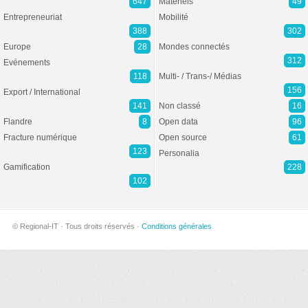
647
Matériels
49
Entrepreneuriat
Mobilité
388
302
Europe
28
Mondes connectés
312
Evénements
118
Multi- / Trans-/ Médias
156
Export / International
141
Non classé
16
Flandre
8
Open data
96
Fracture numérique
Open source
61
123
Personalia
Gamification
228
102
© Regional-IT · Tous droits réservés ·
Conditions générales