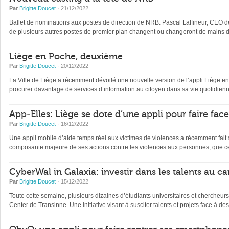
Par
Brigitte Doucet
· 21/12/2022
Ballet de nominations aux postes de direction de NRB. Pascal Laffineur, CEO depu
de plusieurs autres postes de premier plan changent ou changeront de mains d’
Liège en Poche, deuxième
Par
Brigitte Doucet
· 20/12/2022
La Ville de Liège a récemment dévoilé une nouvelle version de l’appli Liège en Po
procurer davantage de services d’information au citoyen dans sa vie quotidienne 
App-Elles: Liège se dote d’une appli pour faire fac
Par
Brigitte Doucet
· 16/12/2022
Une appli mobile d’aide temps réel aux victimes de violences a récemment fait s
composante majeure de ses actions contre les violences aux personnes, que ce
CyberWal in Galaxia: investir dans les talents au ca
Par
Brigitte Doucet
· 15/12/2022
Toute cette semaine, plusieurs dizaines d’étudiants universitaires et chercheur
Center de Transinne. Une initiative visant à susciter talents et projets face à des