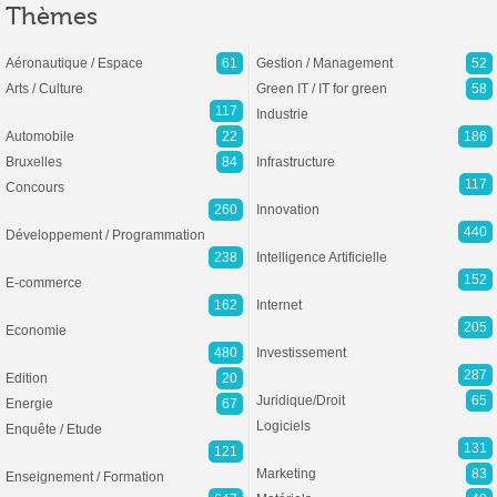
Thèmes
Aéronautique / Espace
61
Gestion / Management
52
Arts / Culture
Green IT / IT for green
58
117
Industrie
Automobile
22
186
Bruxelles
84
Infrastructure
117
Concours
260
Innovation
440
Développement / Programmation
238
Intelligence Artificielle
152
E-commerce
162
Internet
205
Economie
480
Investissement
287
Edition
20
Juridique/Droit
65
Energie
67
Logiciels
Enquête / Etude
131
121
Marketing
83
Enseignement / Formation