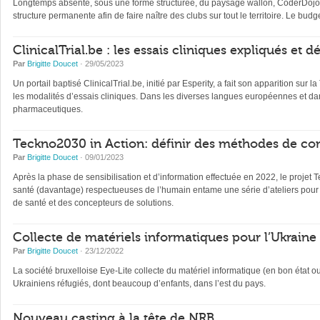
Longtemps absente, sous une forme structurée, du paysage wallon, CoderDojo, 
structure permanente afin de faire naître des clubs sur tout le territoire. Le b
ClinicalTrial.be : les essais cliniques expliqués et 
Par
Brigitte Doucet
· 29/05/2023
Un portail baptisé ClinicalTrial.be, initié par Esperity, a fait son apparition sur l
les modalités d’essais cliniques. Dans les diverses langues européennes et dan
pharmaceutiques.
Teckno2030 in Action: définir des méthodes de con
Par
Brigitte Doucet
· 09/01/2023
Après la phase de sensibilisation et d’information effectuée en 2022, le projet 
santé (davantage) respectueuses de l’humain entame une série d’ateliers pour 
de santé et des concepteurs de solutions.
Collecte de matériels informatiques pour l’Ukraine
Par
Brigitte Doucet
· 23/12/2022
La société bruxelloise Eye-Lite collecte du matériel informatique (en bon état 
Ukrainiens réfugiés, dont beaucoup d’enfants, dans l’est du pays.
Nouveau casting à la tête de NRB