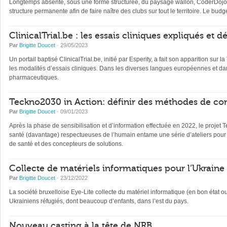
Longtemps absente, sous une forme structurée, du paysage wallon, CoderDojo, 
structure permanente afin de faire naître des clubs sur tout le territoire. Le b
ClinicalTrial.be : les essais cliniques expliqués et 
Par
Brigitte Doucet
· 29/05/2023
Un portail baptisé ClinicalTrial.be, initié par Esperity, a fait son apparition sur l
les modalités d’essais cliniques. Dans les diverses langues européennes et dan
pharmaceutiques.
Teckno2030 in Action: définir des méthodes de con
Par
Brigitte Doucet
· 09/01/2023
Après la phase de sensibilisation et d’information effectuée en 2022, le projet 
santé (davantage) respectueuses de l’humain entame une série d’ateliers pour 
de santé et des concepteurs de solutions.
Collecte de matériels informatiques pour l’Ukraine
Par
Brigitte Doucet
· 23/12/2022
La société bruxelloise Eye-Lite collecte du matériel informatique (en bon état 
Ukrainiens réfugiés, dont beaucoup d’enfants, dans l’est du pays.
Nouveau casting à la tête de NRB