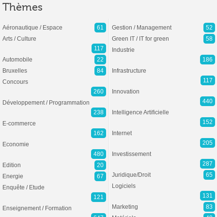
Thèmes
Aéronautique / Espace
61
Gestion / Management
52
Arts / Culture
Green IT / IT for green
58
117
Industrie
Automobile
22
186
Bruxelles
84
Infrastructure
117
Concours
260
Innovation
440
Développement / Programmation
238
Intelligence Artificielle
152
E-commerce
162
Internet
205
Economie
480
Investissement
287
Edition
20
Juridique/Droit
65
Energie
67
Logiciels
Enquête / Etude
131
121
Marketing
83
Enseignement / Formation