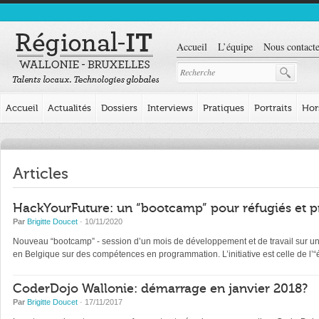
Accueil
L’équipe
Nous contacte
Accueil
Actualités
Dossiers
Interviews
Pratiques
Portraits
Hor
Articles
HackYourFuture: un “bootcamp” pour réfugiés et p
Par
Brigitte Doucet
· 10/11/2020
Nouveau “bootcamp” - session d’un mois de développement et de travail sur un pr
en Belgique sur des compétences en programmation. L’initiative est celle de l
CoderDojo Wallonie: démarrage en janvier 2018?
Par
Brigitte Doucet
· 17/11/2017