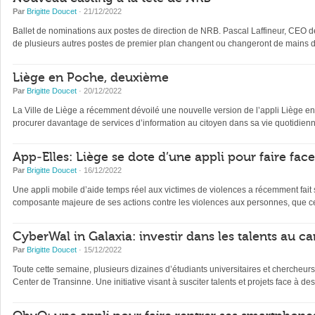
Par
Brigitte Doucet
· 21/12/2022
Ballet de nominations aux postes de direction de NRB. Pascal Laffineur, CEO depu
de plusieurs autres postes de premier plan changent ou changeront de mains d’
Liège en Poche, deuxième
Par
Brigitte Doucet
· 20/12/2022
La Ville de Liège a récemment dévoilé une nouvelle version de l’appli Liège en Po
procurer davantage de services d’information au citoyen dans sa vie quotidienne 
App-Elles: Liège se dote d’une appli pour faire fac
Par
Brigitte Doucet
· 16/12/2022
Une appli mobile d’aide temps réel aux victimes de violences a récemment fait s
composante majeure de ses actions contre les violences aux personnes, que ce
CyberWal in Galaxia: investir dans les talents au ca
Par
Brigitte Doucet
· 15/12/2022
Toute cette semaine, plusieurs dizaines d’étudiants universitaires et chercheur
Center de Transinne. Une initiative visant à susciter talents et projets face à des