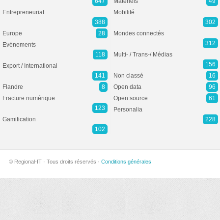
647
Matériels
49
Entrepreneuriat
Mobilité
388
302
Europe
28
Mondes connectés
312
Evénements
118
Multi- / Trans-/ Médias
156
Export / International
141
Non classé
16
Flandre
8
Open data
96
Fracture numérique
Open source
61
123
Personalia
Gamification
228
102
© Regional-IT · Tous droits réservés ·
Conditions générales