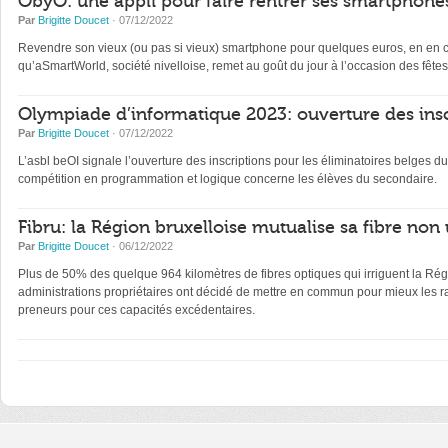
ObyO: une appli pour faire rentrer ses smartphones
Par
Brigitte Doucet
· 07/12/2022
Revendre son vieux (ou pas si vieux) smartphone pour quelques euros, en en con
qu’aSmartWorld, société nivelloise, remet au goût du jour à l’occasion des fêtes
Olympiade d’informatique 2023: ouverture des insc
Par
Brigitte Doucet
· 07/12/2022
L’asbl beOI signale l’ouverture des inscriptions pour les éliminatoires belge
compétition en programmation et logique concerne les élèves du secondaire.
Fibru: la Région bruxelloise mutualise sa fibre non 
Par
Brigitte Doucet
· 06/12/2022
Plus de 50% des quelque 964 kilomètres de fibres optiques qui irriguent la Régi
administrations propriétaires ont décidé de mettre en commun pour mieux les ra
preneurs pour ces capacités excédentaires.