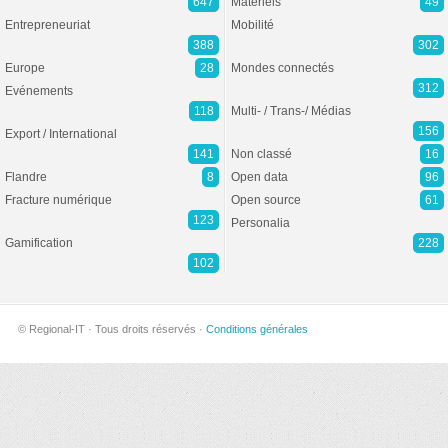
647
Matériels
49
Entrepreneuriat
Mobilité
388
302
Europe
28
Mondes connectés
312
Evénements
118
Multi- / Trans-/ Médias
156
Export / International
141
Non classé
16
Flandre
8
Open data
96
Fracture numérique
Open source
61
123
Personalia
Gamification
228
102
© Regional-IT · Tous droits réservés ·
Conditions générales