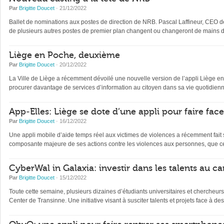
Par
Brigitte Doucet
· 21/12/2022
Ballet de nominations aux postes de direction de NRB. Pascal Laffineur, CEO depu
de plusieurs autres postes de premier plan changent ou changeront de mains d’
Liège en Poche, deuxième
Par
Brigitte Doucet
· 20/12/2022
La Ville de Liège a récemment dévoilé une nouvelle version de l’appli Liège en Po
procurer davantage de services d’information au citoyen dans sa vie quotidienne 
App-Elles: Liège se dote d’une appli pour faire fac
Par
Brigitte Doucet
· 16/12/2022
Une appli mobile d’aide temps réel aux victimes de violences a récemment fait s
composante majeure de ses actions contre les violences aux personnes, que ce
CyberWal in Galaxia: investir dans les talents au ca
Par
Brigitte Doucet
· 15/12/2022
Toute cette semaine, plusieurs dizaines d’étudiants universitaires et chercheur
Center de Transinne. Une initiative visant à susciter talents et projets face à des