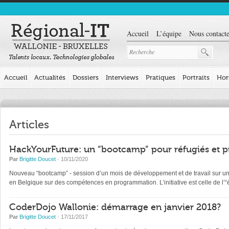
Accueil
L’équipe
Nous contacte
Accueil
Actualités
Dossiers
Interviews
Pratiques
Portraits
Hor
Articles
HackYourFuture: un “bootcamp” pour réfugiés et p
Par
Brigitte Doucet
· 10/11/2020
Nouveau “bootcamp” - session d’un mois de développement et de travail sur un pr
en Belgique sur des compétences en programmation. L’initiative est celle de l
CoderDojo Wallonie: démarrage en janvier 2018?
Par
Brigitte Doucet
· 17/11/2017