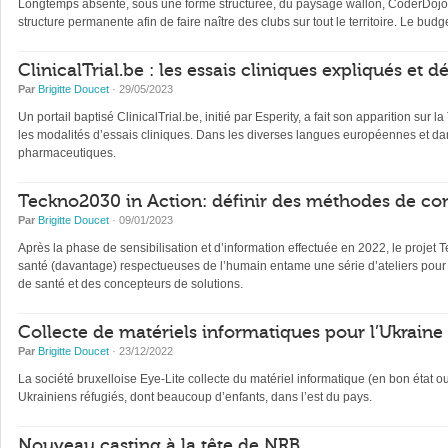
Longtemps absente, sous une forme structurée, du paysage wallon, CoderDojo, 
structure permanente afin de faire naître des clubs sur tout le territoire. Le b
ClinicalTrial.be : les essais cliniques expliqués et 
Par
Brigitte Doucet
· 29/05/2023
Un portail baptisé ClinicalTrial.be, initié par Esperity, a fait son apparition sur l
les modalités d’essais cliniques. Dans les diverses langues européennes et dan
pharmaceutiques.
Teckno2030 in Action: définir des méthodes de con
Par
Brigitte Doucet
· 09/01/2023
Après la phase de sensibilisation et d’information effectuée en 2022, le projet 
santé (davantage) respectueuses de l’humain entame une série d’ateliers pour 
de santé et des concepteurs de solutions.
Collecte de matériels informatiques pour l’Ukraine
Par
Brigitte Doucet
· 23/12/2022
La société bruxelloise Eye-Lite collecte du matériel informatique (en bon état 
Ukrainiens réfugiés, dont beaucoup d’enfants, dans l’est du pays.
Nouveau casting à la tête de NRB