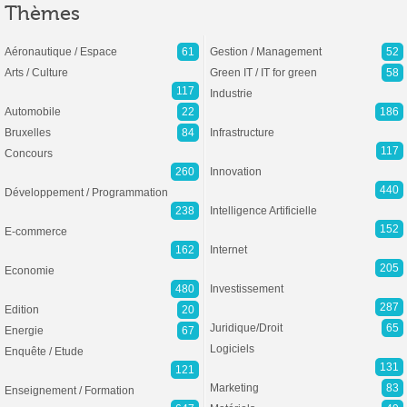
Thèmes
Aéronautique / Espace
61
Gestion / Management
52
Arts / Culture
Green IT / IT for green
58
117
Industrie
Automobile
22
186
Bruxelles
84
Infrastructure
117
Concours
260
Innovation
440
Développement / Programmation
238
Intelligence Artificielle
152
E-commerce
162
Internet
205
Economie
480
Investissement
287
Edition
20
Juridique/Droit
65
Energie
67
Logiciels
Enquête / Etude
131
121
Marketing
83
Enseignement / Formation