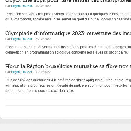
ObyO: une appli pour faire rentrer ses smartphones
Par
Brigitte Doucet
· 07/12/2022
Revendre son vieux (ou pas si vieux) smartphone pour quelques euros, en en con
qu’aSmartWorld, société nivelloise, remet au goût du jour à l’occasion des fêtes
Olympiade d’informatique 2023: ouverture des insc
Par
Brigitte Doucet
· 07/12/2022
L’asbl beOI signale l’ouverture des inscriptions pour les éliminatoires belge
compétition en programmation et logique concerne les élèves du secondaire.
Fibru: la Région bruxelloise mutualise sa fibre non 
Par
Brigitte Doucet
· 06/12/2022
Plus de 50% des quelque 964 kilomètres de fibres optiques qui irriguent la Régi
administrations propriétaires ont décidé de mettre en commun pour mieux les ra
preneurs pour ces capacités excédentaires.