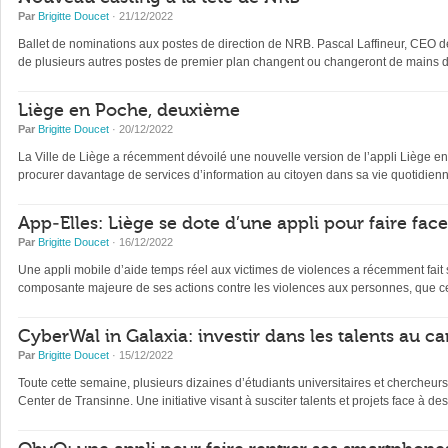
Par
Brigitte Doucet
· 21/12/2022
Ballet de nominations aux postes de direction de NRB. Pascal Laffineur, CEO depu
de plusieurs autres postes de premier plan changent ou changeront de mains d’
Liège en Poche, deuxième
Par
Brigitte Doucet
· 20/12/2022
La Ville de Liège a récemment dévoilé une nouvelle version de l’appli Liège en Po
procurer davantage de services d’information au citoyen dans sa vie quotidienne 
App-Elles: Liège se dote d’une appli pour faire fac
Par
Brigitte Doucet
· 16/12/2022
Une appli mobile d’aide temps réel aux victimes de violences a récemment fait s
composante majeure de ses actions contre les violences aux personnes, que ce
CyberWal in Galaxia: investir dans les talents au ca
Par
Brigitte Doucet
· 15/12/2022
Toute cette semaine, plusieurs dizaines d’étudiants universitaires et chercheur
Center de Transinne. Une initiative visant à susciter talents et projets face à des