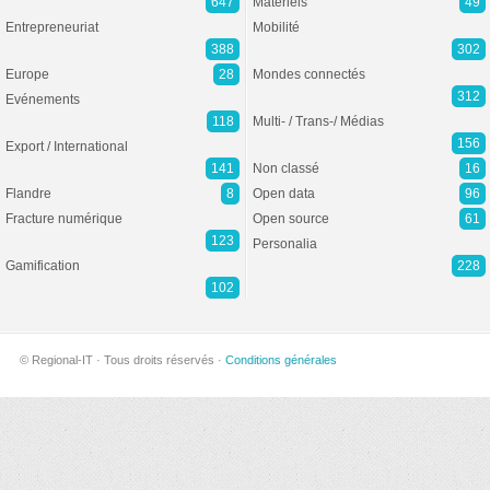
647
Matériels
49
Entrepreneuriat
Mobilité
388
302
Europe
28
Mondes connectés
312
Evénements
118
Multi- / Trans-/ Médias
156
Export / International
141
Non classé
16
Flandre
8
Open data
96
Fracture numérique
Open source
61
123
Personalia
Gamification
228
102
© Regional-IT · Tous droits réservés ·
Conditions générales