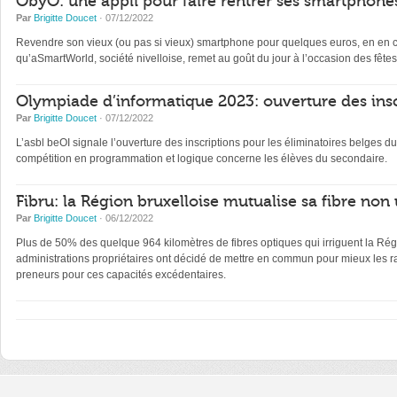
ObyO: une appli pour faire rentrer ses smartphones
Par
Brigitte Doucet
· 07/12/2022
Revendre son vieux (ou pas si vieux) smartphone pour quelques euros, en en con
qu’aSmartWorld, société nivelloise, remet au goût du jour à l’occasion des fêtes
Olympiade d’informatique 2023: ouverture des insc
Par
Brigitte Doucet
· 07/12/2022
L’asbl beOI signale l’ouverture des inscriptions pour les éliminatoires belge
compétition en programmation et logique concerne les élèves du secondaire.
Fibru: la Région bruxelloise mutualise sa fibre non 
Par
Brigitte Doucet
· 06/12/2022
Plus de 50% des quelque 964 kilomètres de fibres optiques qui irriguent la Régi
administrations propriétaires ont décidé de mettre en commun pour mieux les ra
preneurs pour ces capacités excédentaires.