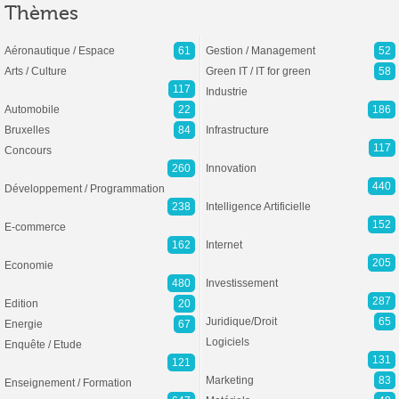
Thèmes
Aéronautique / Espace
61
Gestion / Management
52
Arts / Culture
Green IT / IT for green
58
117
Industrie
Automobile
22
186
Bruxelles
84
Infrastructure
117
Concours
260
Innovation
440
Développement / Programmation
238
Intelligence Artificielle
152
E-commerce
162
Internet
205
Economie
480
Investissement
287
Edition
20
Juridique/Droit
65
Energie
67
Logiciels
Enquête / Etude
131
121
Marketing
83
Enseignement / Formation