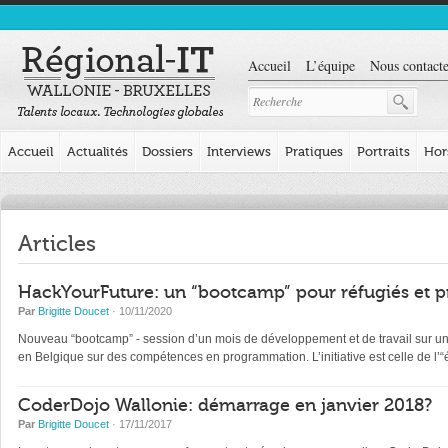
Accueil
L’équipe
Nous contacte
Accueil
Actualités
Dossiers
Interviews
Pratiques
Portraits
Hor
Articles
HackYourFuture: un “bootcamp” pour réfugiés et p
Par
Brigitte Doucet
· 10/11/2020
Nouveau “bootcamp” - session d’un mois de développement et de travail sur un pr
en Belgique sur des compétences en programmation. L’initiative est celle de l
CoderDojo Wallonie: démarrage en janvier 2018?
Par
Brigitte Doucet
· 17/11/2017