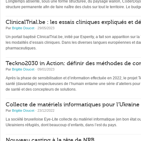
Longtemps absente, sous une forme structurée, du paysage wallon, CoderDojo, 
structure permanente afin de faire naître des clubs sur tout le territoire. Le b
ClinicalTrial.be : les essais cliniques expliqués et 
Par
Brigitte Doucet
· 29/05/2023
Un portail baptisé ClinicalTrial.be, initié par Esperity, a fait son apparition sur l
les modalités d’essais cliniques. Dans les diverses langues européennes et dan
pharmaceutiques.
Teckno2030 in Action: définir des méthodes de con
Par
Brigitte Doucet
· 09/01/2023
Après la phase de sensibilisation et d’information effectuée en 2022, le projet 
santé (davantage) respectueuses de l’humain entame une série d’ateliers pour 
de santé et des concepteurs de solutions.
Collecte de matériels informatiques pour l’Ukraine
Par
Brigitte Doucet
· 23/12/2022
La société bruxelloise Eye-Lite collecte du matériel informatique (en bon état 
Ukrainiens réfugiés, dont beaucoup d’enfants, dans l’est du pays.
Nouveau casting à la tête de NRB